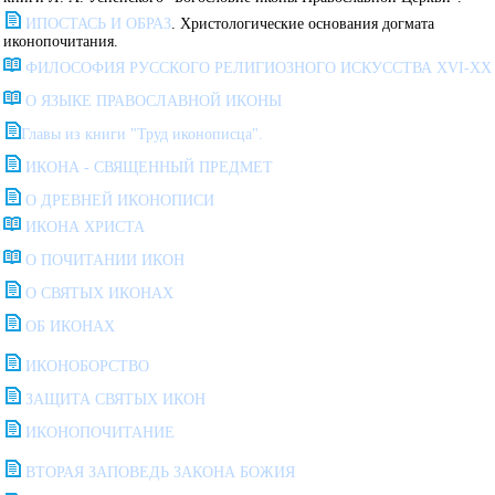
ИПОСТАСЬ И ОБРАЗ
. Христологические основания догмата
иконопочитания.
ФИЛОСОФИЯ РУССКОГО РЕЛИГИОЗНОГО ИСКУССТВА XVI-XX 
О ЯЗЫКЕ ПРАВОСЛАВНОЙ ИКОНЫ
Главы из книги "Труд иконописца".
ИКОНА - СВЯЩЕННЫЙ ПРЕДМЕТ
О ДРЕВНЕЙ ИКОНОПИСИ
ИКОНА ХРИСТА
О ПОЧИТАНИИ ИКОН
О СВЯТЫХ ИКОНАХ
ОБ ИКОНАХ
ИКОНОБОРСТВО
ЗАЩИТА СВЯТЫХ ИКОН
ИКОНОПОЧИТАНИЕ
ВТОРАЯ ЗАПОВЕДЬ ЗАКОНА БОЖИЯ