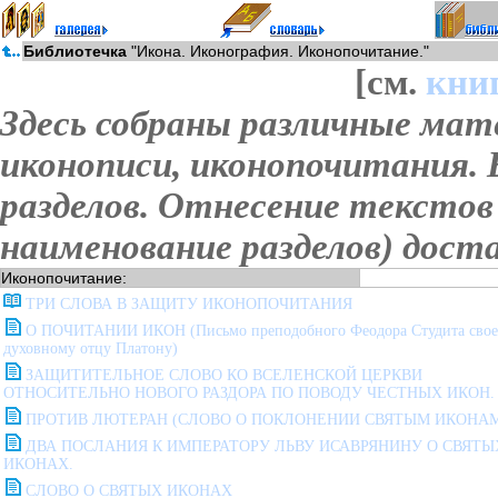
Библиотечка
"Икона. Иконография. Иконопочитание."
[см.
кни
Здесь собраны различные мат
иконописи, иконопочитания.
разделов. Отнесение текстов 
наименование разделов) дост
Иконопочитание:
ТРИ СЛОВА В ЗАЩИТУ ИКОНОПОЧИТАНИЯ
О ПОЧИТАНИИ ИКОН (Письмо преподобного Феодора Студита сво
духовному отцу Платону)
ЗАЩИТИТЕЛЬНОЕ СЛОВО КО ВСЕЛЕНСКОЙ ЦЕРКВИ
ОТНОСИТЕЛЬНО НОВОГО РАЗДОРА ПО ПОВОДУ ЧЕСТНЫХ ИКОН.
ПРОТИВ ЛЮТЕРАН (СЛОВО О ПОКЛОНЕНИИ СВЯТЫМ ИКОНАМ
ДВА ПОСЛАНИЯ К ИМПЕРАТОРУ ЛЬВУ ИСАВРЯНИНУ О СВЯТЫ
ИКОНАХ.
СЛОВО О СВЯТЫХ ИКОНАХ