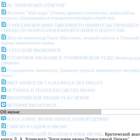
Из "ПОМОРСКИХ ОТВЕТОВ"
Из книги "Щит веры" (Ответы древняго благочестия любителей на
вопросы, придержащихся новодогматствующаго иерейства)
О ПОСТАНОВЛЕНИЯХ СВЯТЕЙШЕГО ПРАВИТЕЛЬСТВУЮЩЕГО
СИНОДА ПО ВОПРОСАМ ИЗОБРАЗИТЕЛЬНОГО ИСКУССТВА
Дело об иконописце Павле Максимове, который написал в Тамицкой
церкви запрещенные иконы
О РУССКОЙ ИКОНОПИСИ
О ТОРГОВЛЕ ИКОНАМИ В ЛУКОЯНОВСКОМ УЕЗДЕ Нижегородск
губернии
О разрешении иконописцу Завьялову открыть иконописную мастерску
Онеге
BREF APERCU DE LA QUERELLE DES IMAGES
ИСТОРИЈА И ТЕОЛОГИЈА СВЕТИХ ИКОНА
ВИЗАНТИЙСКИЕ ИКОНЫ VI-XV ВЕКОВ
ИСТОРИЯ ИКОНОПИСИ.
Об иконе:
БОГОСЛОВИЕ ИКОНЫ ПРАВОСЛАВНОЙ ЦЕРКВИ
СМИСАО И САДРЖАЈ ИКОНЕ
СИМВОЛИЧЕСКИЙ РЕАЛИЗМ И ЯЗЫК ИКОНЫ
. Критический анал
книги Л. А. Успенского "Богословие иконы Православной Церкви".