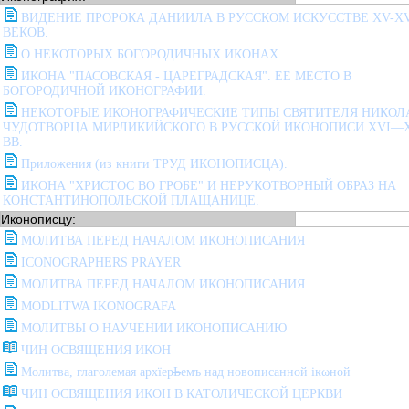
ВИДЕНИЕ ПРОРОКА ДАНИИЛА В РУССКОМ ИСКУССТВЕ XV-X
ВЕКОВ.
О НЕКОТОРЫХ БОГОРОДИЧНЫХ ИКОНАХ.
ИКОНА "ПАСОВСКАЯ - ЦАРЕГРАДСКАЯ". ЕЕ МЕСТО В
БОГОРОДИЧНОЙ ИКОНОГРАФИИ.
НЕКОТОРЫЕ ИКОНОГРАФИЧЕСКИЕ ТИПЫ СВЯТИТЕЛЯ НИКОЛ
ЧУДОТВОРЦА МИРЛИКИЙСКОГО В РУССКОЙ ИКОНОПИСИ XVI—
ВВ.
Приложения (из книги ТРУД ИКОНОПИСЦА).
ИКОНА "ХРИСТОС ВО ГРОБЕ" И НЕРУКОТВОРНЫЙ ОБРАЗ НА
КОНСТАНТИНОПОЛЬСКОЙ ПЛАЩАНИЦЕ.
Иконописцу:
МОЛИТВА ПЕРЕД НАЧАЛОМ ИКОНОПИСАНИЯ
ICONOGRAPHERS PRAYER
МОЛИТВА ПЕРЕД НАЧАЛОМ ИКОНОПИСАНИЯ
MODLITWA IKONOGRAFA
МОЛИТВЫ О НАУЧЕНИИ ИКОНОПИСАНИЮ
ЧИН ОСВЯЩЕНИЯ ИКОН
Молитва, глаголемая архïер
Ь
емъ над новописанной iкωной
ЧИН ОСВЯЩЕНИЯ ИКОН В КАТОЛИЧЕСКОЙ ЦЕРКВИ