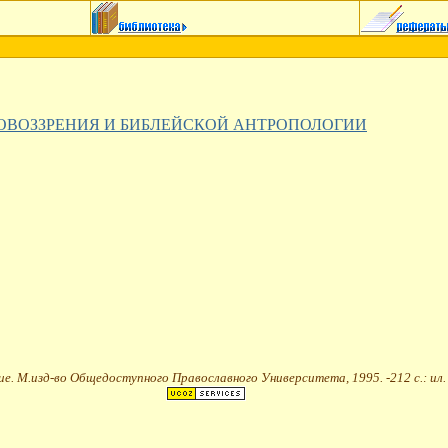
ОВОЗЗРЕНИЯ И БИБЛЕЙСКОЙ АНТРОПОЛОГИИ
ие. М.изд-во Общедоступного Православного Университета, 1995. -212 с.: ил.