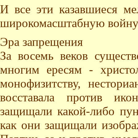
И все эти казавшиеся м
широкомасштабную войну 
Эра запрещения
За восемь веков существ
многим ересям - христол
монофизитству, нестори
восставала против ик
защищали какой-либо пун
как они защищали изобра