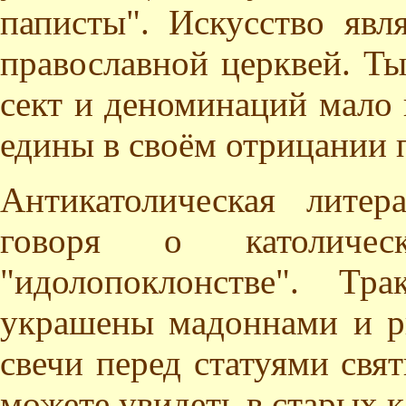
паписты". Искусство явл
православной церквей. Т
сект и деноминаций мало 
едины в своём отрицании 
Антикатолическая литер
говоря о католическ
"идолопоклонстве". Т
украшены мадоннами и р
свечи перед статуями свя
можете увидеть в старых к