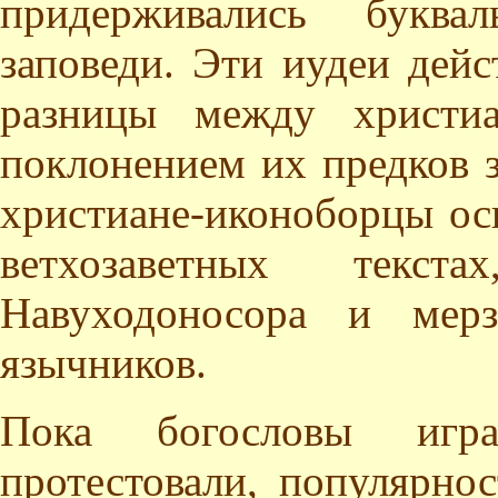
придерживались буквал
заповеди. Эти иудеи дей
разницы между христи
поклонением их предков з
христиане-иконоборцы ос
ветхозаветных текс
Навуходоносора и мерз
язычников.
Пока богословы игр
протестовали, популярно