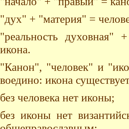
"начало" + "правый" = кан
"дух" + "материя" = челов
"реальность духовная" +
икона.
"Канон", "человек" и "ик
воедино: икона существует
без человека нет иконы;
без иконы нет византийс
общеправославным;