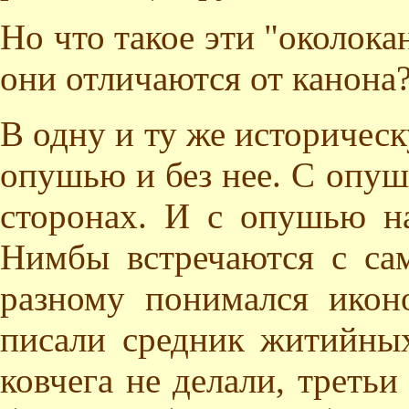
Но что такое эти "околока
они отличаются от канона
В одну и ту же историчес
опушью и без нее. С опуш
сторонах. И с опушью на
Нимбы встречаются с са
разному понимался икон
писали средник житийных
ковчега не делали, третьи