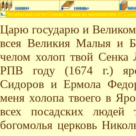
Челобитная гостя Семена Лузина на иконописцев
от 3 апре
Царю государю и Велико
всея Великия Малыя и Б
челом холоп твой Сенка 
РПВ году (1674 г.) яр
Сидоров и Ермола Федо
меня холопа твоего в Яр
всех посадских людей 
богомолья церковь Никол