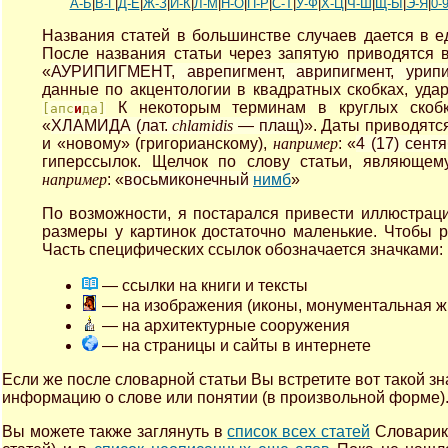
А-Б
|
В-Г
|
Д-Е
|
Ж-З
|
И-К
|
Л-М
|
Н-О
|
П-Р
|
С-Т
|
У-Ф
|
Х-Ц
|
Ч-Ш
|
Щ-Ы
|
Э-Я
|
0-
Названия статей в большинстве случаев дается в 
После названия статьи через запятую приводятся
«
АУРИПИГМЕНТ, аврепигмент, аврипигмент, урипи
данные по акцентологии в квадратных скобках, уда
К некоторым терминам в круглых скобка
[апс
и
да]
«
ХЛАМИДА (лат.
chlamidis
— плащ)
». Даты приводятс
и «новому» (григорианскому),
например
: «
4 (17) сент
гиперссылок. Щелчок по слову статьи, являющему
например
: «
восьмиконечный
нимб
»
По возможности, я постарался привести иллюстрации
размеры у картинок достаточно маленькие. Чтобы р
Часть специфических ссылок обозначается значками:
— ссылки на книги и тексты
— на изображения (иконы, монументальная жи
— на архитектурные сооружения
— на страницы и сайты в интернете
Если же после словарной статьи Вы встретите вот такой зн
информацию о слове или понятии (в произвольной форме)
Вы можете также заглянуть в
список всех статей
Словарика