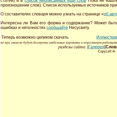
статей) и в
список неописанных еще слов
Пока не нашл
произношении слов). Список используемых источников пр
О составителях словаря можно узнать на странице «
об авт
Интересна ли Вам его форма и содержание? Может быть
ошибках и неточностях
сообщайте
Несусвету.
Теперь возможно целиком скачать
Иллюстрир
но при этом не будут доступны отдельные картинки и перестанут работать
разделы сайта:
|
Галерея
[
Слов
CopyLeft
©
1