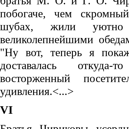
братья М. О. и Г. О. Чи
побогаче, чем скромны
шубах, жили уютно 
великолепнейшими обедам
"Ну вот, теперь я пока
доставалась откуда-
восторженный посетит
удивления.<...>
VI
Братья Чириковы усерд