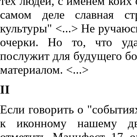
тех людей, с именем коих о
самом деле славная ст
культуры" <...> Не ручаюс
очерки. Но то, что уда
послужит для будущего бол
материалом. <...>
II
Если говорить о "события
к иконному нашему дв
отметить Манифест 17 ок