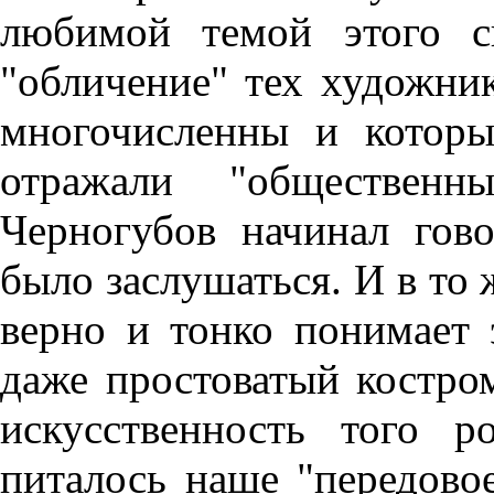
любимой темой этого с
"обличение" тех художник
многочисленны и котор
отражали "общественн
Черногубов начинал гов
было заслушаться. И в то 
верно и тонко понимает 
даже простоватый костр
искусственность того р
питалось наше "передово