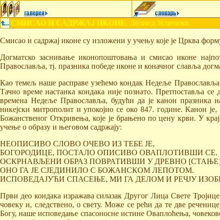
СМИСАО И САДРЖАЈ ИКОНЕ
. Леонид Успенски.
Смисао и садржај иконе су изложени у учењу које је Црква форм
Догматско заснивање иконопоштовања и смисао иконе најпот
Православља, тј. празника победе иконе и коначног славља дог
Као темељ наше расправе узећемо кондак Недеље Православља, к
Тачно време настанка кондака није познато. Претпоставља се да 
времена Недеље Православља, будући да је канон празника н
никејски митрополит и упокојио се око 847. године. Канон је,
Божанственог Откривења, које је брањено по цену крви. У кра
учење о образу и његовом садржају:
НЕОПИСИВО СЛОВО ОЧЕВО ИЗ ТЕБЕ ЈЕ,
БОГОРОДИЦЕ, ПОСТАЛО ОПИСИВО ОВАПЛОТИВШИ СЕ.
ОСКРНАВЉЕНИ ОБРАЗ ПОВРАТИВШИ У ДРЕВНО [СТАЊЕ]
ОНО ГА ЈЕ СЈЕДИНИЛО С БОЖАНСКОМ ЛЕПОТОМ.
ИСПОВЕДАЈУЋИ СПАСЕЊЕ, МИ ГА ДЕЛОМ И РЕЧЈУ ИЗО
Први део кондака изражава силазак Другог Лица Свете Тројиц
човеку и, следствено, о свету. Може се рећи да те две речениц
Богу, наше исповедање спасоносне истине Оваплоћења, човеково