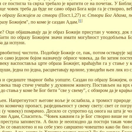
 се постигла та сврха требало је вратити се на почетак. У Библ
е човек треба да буде не само образ Бога који га је створио, в
о образу Божијем га створи
(Пост.1,27) и:
Створи Бог Адама, п
[
6
]
азу Божијем", по коме је саздан Адам.
е? Оци објашњавају да је образ Божији присутан у човеку, док п
ити по образу Божијем значи имати могућност уподобљења Богу
ба да испуни.
обитној чистоти. Подобије Божије се, пак, потом остварује зај
 само једном бојом назначују обрисе човека, да би затим постеп
човеку васпоставља црте образа Божијег, враћајући га у стање у
ши, једна по једна, расцветавају врлине, узводећи њен лик из сл
на и средиште тварног бића уопште. Саздан по образу Божијем, о
овека твар стиче учешће у духовном животу. Постављен на врх с
де до стања у коме ће Бог бити "све у свему", с обзиром да је кр
љен. Напрегнутост његове воље је ослабила, а тромост природе
о козмичку пропаст, разједињеност у свему свету: свет се погруз
 (у човеку) помрачио. Десило се супротно од онога на шта је чо
нови Адам, Спаситељ. "Човек каквим га је Бог створио више не 
 преступа заповести. А било је неопходно да постоји такав чов
н се оваплотио и на себе узео савршено човештво како би био 