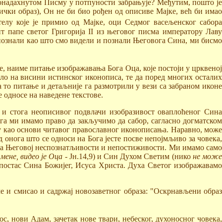
гонадахнутом Писму у потпуности забрањује? Међутим, пошто је
ички образ), Он не би био рођен од описиве Мајке, већ би имао
елу које је примио од Мајке, оци Седмог васељенског сабор
т папе светог Григорија II из његовог писма императору Лаву
 познали као што смо видели и познали Његовога Сина, ми бисмо
е, наиме питање изображавања Бога Оца, које постоји у црквеној
ило на висини истинског иконописа, те да поред многих осталих
 то питање и детаљније га размотрили у вези са забраном иконе
 односе на наведене текстове.
 и стога неописивог подвлачи изобразивост оваплоћеног Сина
га ми имамо право да закључимо да сабор, сагласно догматском
у као основи читавог православног иконописања. Наравно, може
 онога што се односи на Бога јесте посве непојмљиво за човека,
и на Његовој неспознатљивости и непостиживости. Ми имамо само
 мене, видео је Оца
- Јн.14,9) и Син Духом Светим (нико
не мож
Ипостас Сина Божијег, Исуса Христа. Духа Светог изображавамо
е и смисао и садржај новозаветног образа: "Оскрнављени образ
с, нови Адам, зачетак нове твари, небеског, духоносног човека