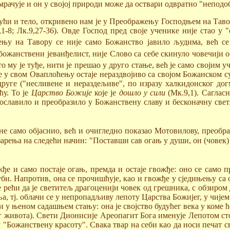
рачује и он у својој природи може да оствари одвратно "неподоб
ући и тело, откривено нам је у Преображењу Господњем на Тав
1-8; Лк.9,27-36). Овде Господ пред своје ученике није стао у "
њу на Тавору се није само Божанство јавило људима, већ се
жанствени јеванђелист, није Слово са себе скинуло човечији обр
му је туђе, нити је прешао у друго стање, већ је само својим у
 у свом Оваплоћењу остаје нераздвојиво са својом Божанском су
друге ("несливене и нераздељиве", по изразу халкидонског дог
ћу. То је
Царство Божије
које је
дошло у сили
(Мк.9,1). Саглас
ославило и преобразило у Божанствену славу и бесконачну светл
е само објаснио, већ и очигледно показао Мотовилову, преобр
рења на следећи начин: "Поставши сав огањ у души, он (човек) 
ђе и само постаје огањ, премда и остаје гвожђе: оно се само 
 губи. Напротив, она се прочишћује, као и гвожђе у сједињењу са
е рећи да је светитељ драгоценији човек од грешника, с обзиром 
а, тј. облачи се у непропадљиву лепоту Царства Божијег, у чијем
и у њеном садашњем стању: она је својство будућег века у коме ћ
 живота). Свети Дионисије Ареопагит Бога именује Лепотом стога 
, у "Божанствену красоту". Свака твар на себи као да носи печат 