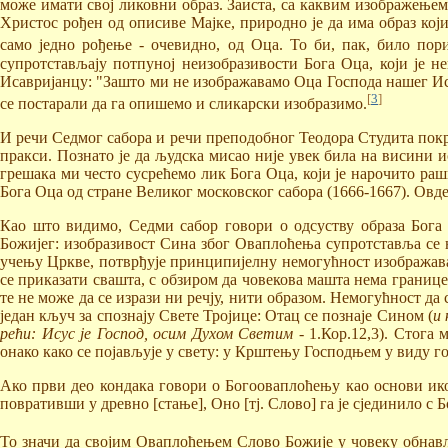
може имати свој ликовни образ. Заиста, са каквим изображењем
Христос рођен од описиве Мајке, природно је да има образ кој
само једно рођење - очевидно, од Оца. То би, пак, било пор
супротстављају потпуној неизобразивости Бога Оца, који је 
Исавријанцу: "Зашто ми не изображавамо Оца Господа нашег Ису
[
3
]
се постарали да га опишемо и сликарски изобразимо.
И речи Седмог сабора и речи преподобног Теодора Студита покре
пракси. Познато је да људска мисао није увек била на висини 
грешака ми често сусрећемо лик Бога Оца, који је нарочито раш
Бога Оца од стране Великог московског сабора (1666-1667). Овде
Као што видимо, Седми сабор говори о одсуству образа Бога 
Божијег: изобразивост Сина због Оваплоћења супротставља се н
учењу Цркве, потврђује принципијелну немогућност изображава
се приказати свашта, с обзиром да човекова машта нема границе.
те не може да се изрази ни речју, нити образом. Немогућност 
један кључ за спознају Свете Тројице: Отац се познаје Сином (
и 
рећи: Исус је Господ, осим Духом Светим
- 1.Кор.12,3). Стога
онако како се појављује у свету: у Крштењу Господњем у виду го
Ако први део кондака говори о Богооваплоћењу као основи ико
повративши у древно [стање], Оно [тј. Слово] га је сјединило с
То значи да својим Оваплоћењем Слово Божије у човеку обнав