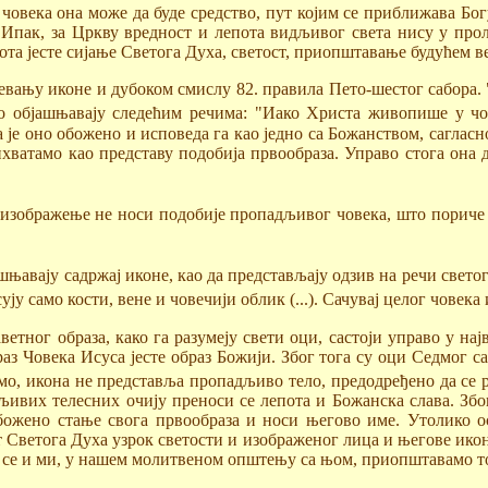
човека она може да буде средство, пут којим се приближава Бог
. Ипак, за Цркву вредност и лепота видљивог света нису у про
та јесте сијање Светога Духа, светост, приопштавање будућем ве
евању иконе и дубоком смислу 82. правила Пето-шестог сабора. 
 објашњавају следећим речима: "Иако Христа живопише у чов
 да је оно обожено и исповеда га као једно са Божанством, сагла
ватамо као представу подобија првообраза. Управо стога она д
изображење не носи подобије пропадљивог човека, што пориче и 
ашњавају садржај иконе, као да представљају одзив на речи свет
у само кости, вене и човечији облик (...). Сачувај целог човека
ветног образа, како га разумеју свети оци, састоји управо у н
аз Човека Исуса јесте образ Божији. Због тога су оци Седмог с
, икона не представља пропадљиво тело, предодређено да се ра
љивих телесних очију преноси се лепота и Божанска слава. Због
ожено стање свога првообраза и носи његово име. Утолико осв
т Светога Духа узрок светости и изображеног лица и његове ико
ње се и ми, у нашем молитвеном општењу са њом, приопштавамо то