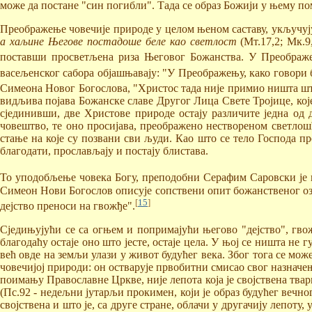
може да постане "син погибли". Тада се образ Божији у њему пом
Преображење човечије природе у целом њеном саставу, укључуј
а хаљине Његове постадоше беле као светлост
(Мт.17,2; Мк.9,
поставши просветљена риза Његовог Божанства. У Преображе
васељенског сабора објашњавају: "У Преображењу, како говори бо
Симеона Новог Богослова, "Христос тада није примио ништа што 
видљива појава Божанске славе Другог Лица Свете Тројице, које
сјединивши, две Христове природе остају различите једна од 
човештво, те оно просијава, преображено нествореном светлош
стање на које су позвани сви људи. Као што се тело Господа пр
благодати, прослављају и постају блистава.
То уподобљење човека Богу, преподобни Серафим Саровски је н
Симеон Нови Богослов описује сопствени опит божанственог оза
[
15
]
дејство преноси на гвожђе".
Сједињујући се са огњем и попримајући његово "дејство", гвож
благодаћу остаје оно што јесте, остаје цела. У њој се ништа не
већ овде на земљи улази у живот будућег века. Због тога се мож
човечијој природи: он остварује првобитни смисао свог назначењ
поимању Православне Цркве, није лепота која је својствена твар
(Пс.92 - недељни јутарљи прокимен, који је образ будућег вечног
својствена и што је, са друге стране, облачи у другачију лепоту