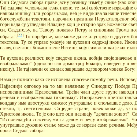
Оци Седмога сабора праве јасну разлику између слике (као обичн
Тај садржај условљава језик иконе, те њој својствене изражајне об
нашом мишљу или уобразиљом, већ је видљива за наше телесне о
богослужбени текстови, нарочито празника Нерукотвореног обра
гори када су угледали Владику који је открио зрак Божанске свет
си, Саздатељу, на Тавору показао Петру и синовима Грома пота
[
22
]
образа".
То поређење, које може да се илуструје и другим б
текстова. Ту се управо указује на духовни садржај иконе. Ико
славу, светлост Божанствене Истине, коју символички језик ико
Та духовна реалност, коју сведочи икона, добија своје значење
изображавамо" (односно сав домострој Божији, наведен у прве
икону). На тај начин се кондак завршава одговором човека Богу
Нама је познато како се исповеда спасење помоћу речи. Исповед
Најјаснији одговор на то ми налазимо у Синодику Победе П
исповедницима Православља. Трећи члан друге групе наводи ве
речима и изображењима (иконама)". Изображења претпостављају 
кондаку има двоструки смисао: унутрашње и спољашње дело. Д
стекли, тј. светитељима. Са једне стране, човек може да, уз
Христова икона. То је оно што оци називају "делатни живот". С
"Исповедајући спасење, ми га делом и речју изображавамо". Чов
унутрашње духовно стање може да се изрази само речима. Међути
ороса Седмог сабора.