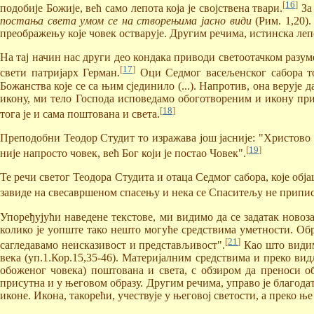
[
16
]
подобије Божије, већ само лепота која је својствена твари.
За 
постања света умом се на створењима јасно види
(Рим. 1,20)
преображењу које човек остварује. Другим речима, истинска лепо
На тај начин нас други део кондака приводи светоотачком разум
[
17
]
свети патријарх Герман.
Оци Седмог васељенског сабора то
Божанства које се са њим сјединило (...). Напротив, она верује
икону, ми тело Господа исповедамо обоготвореним и икону прих
[
18
]
тога је и сама поштована и света.
Преподобни Теодор Студит то изражава још јасније: "Христово 
[
19
]
није напросто човек, већ Бог који је постао Човек".
Те речи светог Теодора Студита и отаца Седмог сабора, које обј
завиде на свесавршеном спасењу и нека се Спаситељу не приписуј
Упоређујући наведене текстове, ми видимо да се задатак новоза
колико је уопште тако нешто могуће средствима уметности. Обр
[
21
]
сагледавамо неисказивост и представљивост".
Као што видимо
века (уп.1.Кор.15,35-46). Материјалним средствима и преко вид
обоженог човека) поштована и света, с обзиром да преноси об
присутна и у његовом образу. Другим речима, управо је благода
иконе. Икона, такорећи, учествује у његовој светости, а преко 