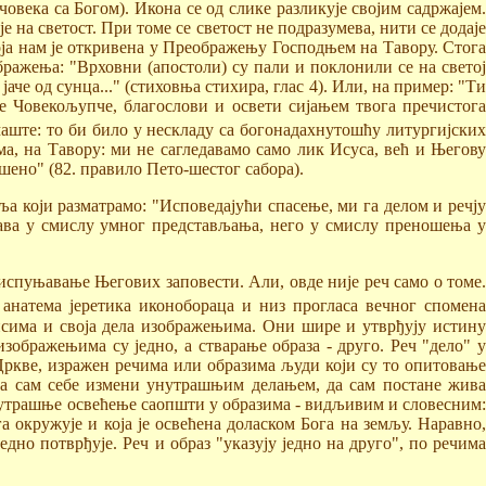
човека са Богом). Икона се од слике разликује својим садржајем.
је на светост. При томе се светост не подразумева, нити се додаје
оја нам је откривена у Преображењу Господњем на Тавору. Стога
бражења: "Врховни (апостоли) су пали и поклонили се на светој
аче од сунца..." (стиховња стихира, глас 4). Или, на пример: "Ти
де Човекољупче, благослови и освети сијањем твога пречистога
маште: то би било у нескладу са богонадахнутошћу литургијских
ма, на Тавору: ми не сагледавамо само лик Исуса, већ и Његову
шено" (82. правило Пето-шестог сабора).
ља који разматрамо: "Исповедајући спасење, ми га делом и речју
љава у смислу умног представљања, него у смислу преношења у
испуњавање Његових заповести. Али, овде није реч само о томе.
 анатема јеретика иконобораца и низ прогласа вечног спомен
исима и своја дела изображењима. Они шире и утврђују истину
зображењима су једно, а стварање образа - друго. Реч "дело" у
ркве, изражен речима или образима људи који су то опитовање
, да сам себе измени унутрашњим делањем, да сам постане жива
 унутрашње освећење саопшти у образима - видљивим и словесним:
 окружује и која је освећена доласком Бога на земљу. Наравно,
но потврђује. Реч и образ "указују једно на друго", по речима