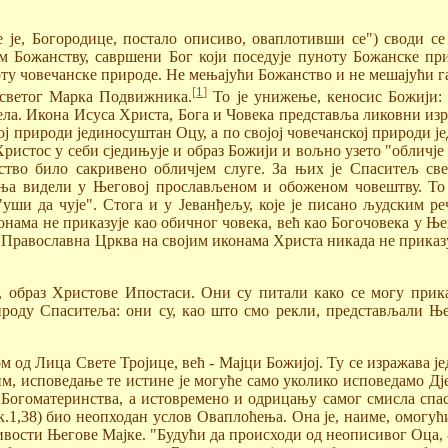
је, Богородице, постало описиво, оваплотивши се") своди се 
 Божанству, савршени Бог који поседује пуноту Божанске при
оту човечанске природе. Не мењајући Божанство и не мешајући га
[
1
]
у светог Марка Подвижника.
То је унижење, кеносис Божији: 
ела. Икона Исуса Христа, Бога и Човека представља ликовни из
кој природи јединосуштан Оцу, а по својој човечанској природи ј
Христос у себи сједињује и образ Божији и вољно узето "обличје
нство било сакривено обличјем слуге. За њих је Спаситељ св
а видели у Његовој прослављеном и обоженом човештву. То је
ши да чује". Стога и у Јеванђељу, које је писано људским ре
нама не приказује као обичног човека, већ као Богочовека у Ње
 Православна Црква на својим иконама Христа никада не приказуј
, образ Христове Ипостаси. Они су питали како се могу прик
оду Спаситеља: они су, као што смо рекли, представљали Њег
м од Лица Свете Тројице, већ - Мајци Божијој. Ту се изражава 
, исповедање те истине је могуће само уколико исповедамо Дје
Богоматеринства, а истовремено и одрицању самог смисла спа
.1,38) био неопходан услов Оваплоћења. Она је, наиме, омогућ
ивости Његове Мајке. "Будући да происходи од неописивог Оца, 