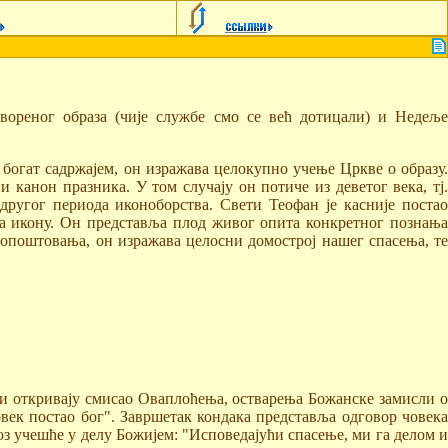
вореног образа (чије службе смо се већ дотицали) и Недеље
богат садржајем, он изражава целокупно учење Цркве о образу.
и канон празника. У том случају он потиче из деветог века, тј.
ругог периода иконоборства. Свети Теофан је касније постао
и за икону. Он представља плод живог опита конкретног познања
нопоштовања, он изражава целосни домострој нашег спасења, те
и откривају смисао Оваплоћења, остварења Божанске замисли о
човек постао бог". Завршетак кондака представља одговор човека
 учешће у делу Божијем: "Исповедајући спасење, ми га делом и