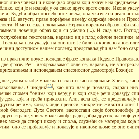
ог лика човека) и иконе (као образа који указује на сједињење 
лике, који је и издвајају од сваке друге врсте слике. Икона указу
чи. Будући образ посвећеног човека, она указује на реалност к
за (16. август), праве поређење између садржаја иконе и Прео
лости. И ми се сада поклањамо Нерукотвореном образу који сија ј
мнели човечији образ који си убелио (...). И сада нас, Госпо
огослужбеним текстовима, наравно није плод обичне песничке, 
на Господња нам указује на оно што је било откривено апостоли
не чини доступном нашем погледу, представљајући нам "оно савр
 и из практичне поуке последње фразе кондака Недеље Православ
 две фразе. Реч "изображавамо" овде се, наравно, не употреб
: прихватањем и исповедањем спасоносног домостроја Божијег.
ање делом такође може да се схвати као следовање Христу, као 
[
23
]
равославља. Синодик
, као што нам је познато, садржи низ
чан спомен "онима који верују и који своје речи доказују сп
дела која и треба приказати. Али, дела која се представљају и
ругим речима, кондак овде преноси конкретни животни опит Ц
 помоћ благодати Духа Светога, васпостави своје богоподобије
а друге стране, човек може такође, ради добра других, да своје
ек може да створи икону и споља, служећи се материјом која га
м, оно се пројављује и показује и иконом: њоме се оно очиглед