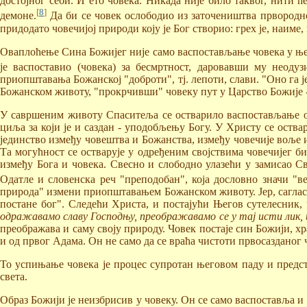
достојног себи. И ето човека. Никада није било таквог, нити 
[
8
]
демоне.
Да би се човек ослободио из заточеништва првородног
придодато човечијој природи коју је Бог створио: грех је, наим
Оваплоћење Сина Божијег није само васпостављање човека у њег
је васпоставио (човека) за бесмртност, даровавши му неоду
приопштавања Божанској "доброти", тј. лепоти, слави. "Оно га
Божанском животу, "прокрчивши" човеку пут у Царство Божије 
У савршеним животу Спаситеља се остварило васпостављање об
циља за који је и саздан - уподобљењу Богу. У Христу се оств
јединство између човештва и Божанства, између човечије воље 
Та могућност се остварује у одређеним својствима човечијег би
између Бога и човека. Свесно и слободно улазећи у замисао Св
Одатле и словенска реч "преподобан", која дословно значи "в
природа" измени приопштавањем Божанском животу. Јер, сагласно 
постане бог". Следећи Христа, и постајући Његов сутелесник,
одражавамо славу Господњу, преображавамо се у тај исти лик, из
преображава и саму своју природу. Човек постаје син Божији, хр
и од првог Адама. Он не само да се враћа чистоти првосазданог ч
То успињање човека је процес супротан његовом паду и предст
света.
Образ Божији је неизбрисив у човеку. Он се само васпоставља и