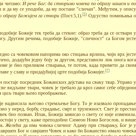
ији читамо:
И рече Бог: да створимо човека по образу нашем и п
ећ и да му се уподоби, да му постане "сличан". Међутим, у опису
[
5
]
о образу Божијем га створи
(Пост.5,1).
Одсуство помињања 
одобије Божије тек треба да стекне: образ треба да се оствари у
. Другим речима, подобије Божије, "сличност" са Богом јесте
едно са човековим напорима око стицања врлина, чији врх јесте
ено, додајући једну боју за другом, представили лик онога кога
 коме је био приликом стварања, те потом, када примети да свим
[
7
]
аве у славу и придајућијој црте подобија Божијег.
н постаје посредник Божанских дејстава на сваку твар. Управо у
ве видљиве твари, човек је требало да кроз самог себе обједини
ајњи циљ твари њено преображење.
 је надвисила његово стремљење Богу. То је изазвало пропадање
ио у неред, борбу, страдање, смрт и трулежност. Свет је престао
век био позван. Ипак, Божија замисао о свету се није изменила.
постоји у свету, каже преподобни Симеон Нови Богослов, и више
ек. Желећи да има човека сличног Адаму при стварању, Бог је у
савршен Бог и савршен Човек и како би Божанство имало човека