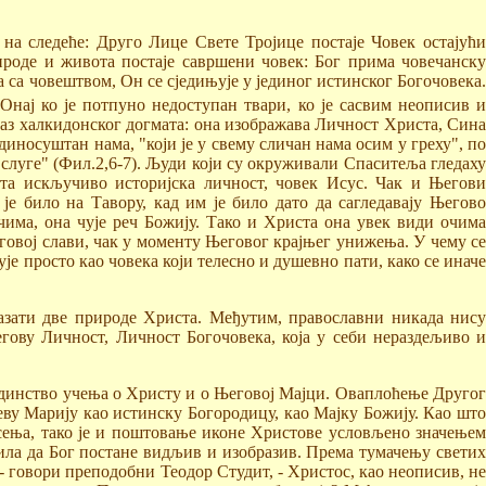
на следеће: Друго Лице Свете Тројице постаје Човек остајући
роде и живота постаје савршени човек: Бог прима човечанску
 са човештвом, Он се сједињује у јединог истинског Богочовека.
Онај ко је потпуно недоступан твари, ко је сасвим неописив 
раз халкидонског догмата: она изображава Личност Христа, Сина
единосуштан нама, "који је у свему сличан нама осим у греху", по
 слуге" (Фил.2,6-7). Људи који су окруживали Спаситеља гледаху
ета искључиво историјска личност, човек Исус. Чак и Његови
 било на Тавору, кад им је било дато да сагледавају Његово
чима, она чује реч Божију. Тако и Христа она увек види очима
говој слави, чак у моменту Његовог крајњег унижења. У чему се
е просто као човека који телесно и душевно пати, како се иначе
азати две природе Христа. Међутим, православни никада нису
ову Личност, Личност Богочовека, која у себи нераздељиво и
јединство учења о Христу и о Његовој Мајци. Оваплоћење Другог
ву Марију као истинску Богородицу, као Мајку Божију. Као што
сења, тако је и поштовање иконе Христове условљено значењем
ила да Бог постане видљив и изобразив. Према тумачењу свети
- говори преподобни Теодор Студит, - Христос, као неописив, не