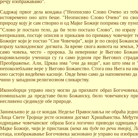
речју изображавамо".
Садржај првог дела кондака ("Неописиво Слово Очево из тебе 
истовремено оно што беше. "Неописиво Слово Очево" по свом
природу коју је сам створио и од Мајке Божије поприма сву пун
"Слово је постало тело, да би тело постало Слово", по израз
неприказив, постаје описив и приказив по примању човечијег т
Божијег који је постао "Син Човечији", који је по својој Божанс
изразу халкидонског догмата. За време свога живота на земљи, 
само човека, често - пророка. За невернике је Његово Божа
најомиљенији ученици су га само једном пре Његових страдањ
Преображење. Али, Црква има "очи да види", као што има и "у
непоколебљиве вере у Његово Божанство. Стога она Њега на ико
оно састоји видећемо касније. Овде ћемо само да напоменемо да
чини у западном религиозном сликарству.
Иконоборци управо нису могли да прихвате образ Богочовека
помишљали да представе било Божанску, било човечанску прир
несливено сједињује обе природе.
Занимљиво је да се кондак Недеље Православља не обраћа једно
Лица Свете Тројице јесте основни догмат Хришћанства. Међутим
одрицање човечанског образа Бога логично приводи одрицању 
Мајке Божије, чији је пристанак (
нека ми буде по речи твојој,
Лк
отаца, изображавање Богочовека засновано је управо на изобраз