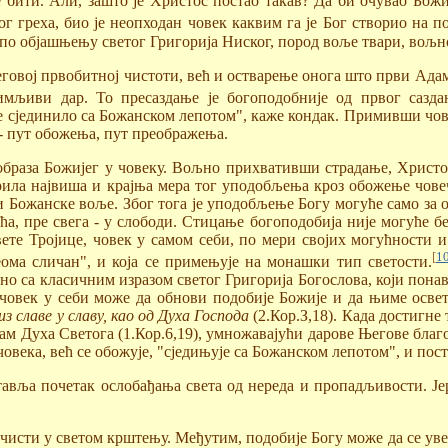
ће бити. Али, зашто је Христос постао такав? Да би очувао Бож
 греха, био је неопходан човек каквим га је Бог створио на по
е, по објашњењу светог Григорија Ниског, пород воље твари, вољн
овој првобитној чистоти, већ и остварење онога што први Адам
зимљиви дар. То пресаздање је богоподобније од првог сазда
 је сјединило са Божанском лепотом", каже кондак. Примивши ч
- пут обожења, пут преображења.
раза Божијег у човеку. Вољно прихвативши страдање, Христос
арила највиша и крајња мера тог уподобљења кроз обожење човеч
и Божанске воље. Због тога је уподобљење Богу могуће само за 
ћа, пре свега - у слободи. Стицање богоподобија није могуће б
ете Тројице, човек у самом себи, по мери својих могућности и 
[
1
еома сличан", и која се примењује на монашки тип светости.
са класичним изразом светог Григорија Богослова, који понавља 
 човек у себи може да обнови подобије Божије и да њиме осве
 славе у славу, као од Духа Господа
(2.Кор.З,18). Када достигне
ам Духа Светога (1.Кор.6,19), умножавајући дарове Његове благо
овека, већ се обожује, "сједињује са Божанском лепотом", и пост
авља почетак ослобађања света од нереда и пропадљивости. Јер
 чисти у светом крштењу. Међутим, подобије Богу може да се ув