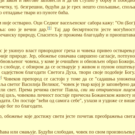
ији закон и Његове заповести и да би ступио у борбу и победио
четку, тј. безгрешни, будући да је грех нешто спољашње, споља
о отпадање твари из пуноте бића.
 није остварио. Оци Седмог васељенског сабора кажу: "Он (Бог)
[
9
]
ња: оно је вечни дар.
Тај дар бесмртности јесте могућнос
овечанску природу, Спаситељ је прожима благодаћу и приопштава
 је укинуо власт првородног греха и човека привео остварењу
ије природе. Јер, обожење означава савршено сагласје, потпуно
обновљеног човека, у коме је очишћен и обновљен образ Божији.
ез слободе, с обзиром да се остварује у живом и пуном општењу
садејством благодати Светога Духа, твори своје подобије Богу.
0
]
Човеков препород се састоји у томе да се "садашња унижен
светог Василија Великог, "човек је твар којој је заповеђено да
тли свет. Према речима светог Павла,
сви ми откривеним лицем
 тај циљ, човекова личност постаје причесна Божанском животу 
дати. Он постаје "већи од самога себе", узлази и уздиже се више
аје бог по благодати.
, обожење које достижу свети јесте почетак преображења свега
ећава или смањује. Будући слободан, човек по свом произвољењу