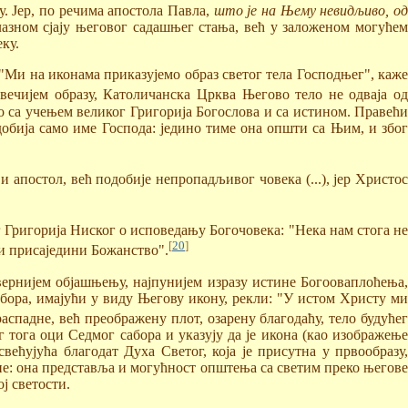
у. Јер, по речима апостола Павла,
што је на Њему невидљиво, о
лазном сјају његовог садашњег стања, већ у заложеном могућем
ку.
"Ми на иконама приказујемо образ светог тела Господњег", каже
ечијем образу, Католичанска Црква Његово тело не одваја о
сно са учењем великог Григорија Богослова и са истином. Правећи
обија само име Господа: једино тиме она општи са Њим, и због
апостол, већ подобије непропадљивог човека (...), јер Христос
ог Григорија Ниског о исповедању Богочовека: "Нека нам стога не
[
20
]
 и присаједини Божанство".
ајвернијем објашњењу, најпунијем изразу истине Богооваплоћења,
абора, имајући у виду Његову икону, рекли: "У истом Христу ми
спадне, већ преображену плот, озарену благодаћу, тело будуће
 тога оци Седмог сабора и указују да је икона (као изображење
ећујућа благодат Духа Светог, која је присутна у првообразу,
не: она представља и могућност општења са светим преко његове
ј светости.