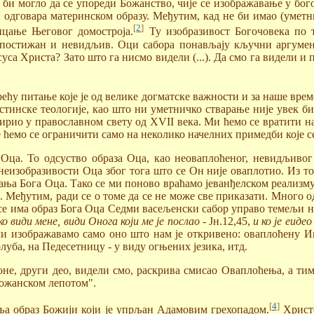
 би могло да се упореди Божанство, чије се изображавање у бо
и одговара материнском образу. Међутим, кад не би имао (уметн
[
2
]
ицање Његовог домостроја.
Ту изобразивост Богочовека по т
непостижан и невидљив. Оци сабора понављају кључни аргумен
са Христа? Зато што га нисмо видели (...). Да смо га видели и
ћу питање које је од велике догматске важности и за наше врем
истинске теологије, као што ни уметничко стварање није увек б
ирио у православном свету од XVII века. Ми ћемо се вратити на
 ћемо се ограничити само на неколико начелних примедби које се
Оца. То одсуство образа Оца, као неоваплоћеног, невидљивог
еизобразивости Оца због тога што се Он није оваплотио. Из то
ња Бога Оца. Тако се ми поново враћамо јеванђелском реализм
 Међутим, ради се о томе да се не може све приказати. Много од
да се има образ Бога Оца Седми васељенски сабор управо темељ
ко види мене, види Онога који ме је послао
- Јн.12,45,
и ко је еидео
 ми изображавамо само оно што нам је откривено: оваплоћену 
луба, на Педесетницу - у виду огњених језика, итд.
не, други део, видели смо, раскрива смисао Оваплоћења, а тим
 Божанском лепотом".
[
4
]
ља образ Божији који је упрљан Адамовим грехопадом.
Христо