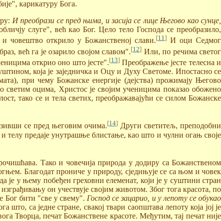
ије", карикатуру Бога.
ору:
И преобрази се пред њима, и засија се лице Његово као сунце
обличју слуге", већ као Бог. Цело тело Господа се преобразило
[
11
]
 и човештво открило у Божанственој слави.
И оци Седмо
[
12
]
аз, већ га је озарило својом славом".
Или, по речима свето
[
13
]
ченицима открио оно што јесте".
Преображење јесте телесна 
штином, која је заједничка и Оцу и Духу Светоме. Ипостасно се
мата), при чему Божанске енергије (дејства) прожимају Његово
но светим оцима, Христос је својим ученицима показао обожен
ост, тако се и тела светих, преображавајући се силом Божанске
[
14
]
азивши се пред његовим очима.
Други светитељ, преподобни
и телу предаје унутрашње блистање, као што и чулни огањ своје
прочишћава. Тако и човечија природа у додиру са Божанственом
 огњем. Благодат прониче у природу, сједињује се са њом и човек
да је у њему побеђен греховни елеменат, који је у суштини стран
 изграђивању он учествује својим животом. Због тога красота, по
е Бог бити "све у свему".
Господ се зацарио, и у лепоту се обука
што, са једне стране, свакој твари саопштава лепоту која јој је
свога Творца, печат Божанствене красоте. Међутим, тај печат није