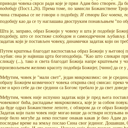
приводи човека сврси ради које је први Адам био створен. Да би
подобију
(Пост.1,26). Према томе, по замисли Божанствене Тројиц
чина стварања се не говори о подобију.
И створи Бог човека, п
подобију као да се ту наглашава двоструким понављањем "по обр
Шта је, заправо, образ Божији у човеку и шта је подобије Божиј
подобију, што се постиже слободом и самоодречном љубављу. Б
задатак који је постављен човеку, динамички задатак који он тре
Путем крштења благодат васпоставља образ Божији у његовој прв
љубав: она је највиша црта богоподобија. "Као што сликари прво
сликају (...), тако и света благодат Божија напре крштењем у 
произвољењем желимо красоту подобија Божијег, [чини] да се у ду
Међутим, човек је "мали свет", један микрокозмос: он је среди
образу Божијем козмичност човека открива свој смисао: преко ч
све и кроз себе да све сједини са Богом: требало је да свет дове
Међутим, човек није испунио задатак који је пред њега постав
човековог бића, распадање микрокозмоса, које је за собом повукл
да буде одраз Божанствене лепоте, с обзиром да се образ Божији
Задатак који пали човек није могао више да оствари испуњава 
није било могуће да неко постане онакав какав је био Адам до
последње време на земљу послао Сина свог јединог. Дошавши, О