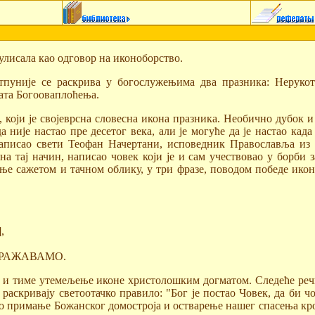
улисала као одговор на иконоборство.
пуније се раскрива у богослужењима два празника: Нерукот
мата Богооваплоћења.
оји је својеврсна словесна икона празника. Необично дубок и 
није настао пре десетог века, али је могуће да је настао када 
аписао свети Теофан Начертани, исповедник Православља из д
 на тај начин, написао човек који је и сам учествовао у борб
јње сажетом и тачном облику, у три фразе, поводом победе ико
,
БРАЖАВАМО.
е и тиме утемељење иконе христолошким догматом. Следеће реч
е раскривају светоотачко правило: "Бог је постао Човек, да би 
 примање Божанског домостроја и остварење нашег спасења кроз