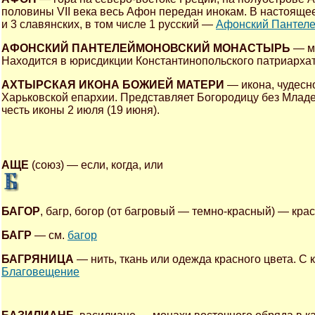
половины VII века весь Афон передан инокам. В настоящее
и 3 славянских, в том числе 1 русский —
Афонский Пантеле
АФОНСКИЙ ПАНТЕЛЕЙМОНОВСКИЙ МОНАСТЫРЬ
— мо
Находится в юрисдикции Константинопольского патриархат
АХТЫРСКАЯ ИКОНА БОЖИЕЙ МАТЕРИ
— икона, чудесн
Харьковской епархии. Представляет Богородицу без Млад
честь иконы 2 июля (19 июня).
АЩЕ
(союз) — если, когда, или
БАГОР
, багр, богор (от багровый — темно-красный) — кра
БАГР
— см.
багор
БАГРЯНИЦА
— нить, ткань или одежда красного цвета. С
Благовещение