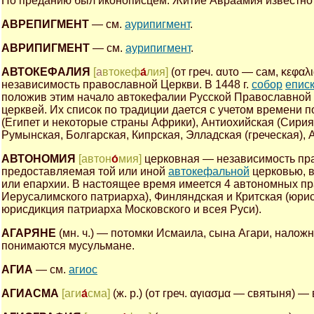
По преданию был иконописцем. Житие Авраамия известно по
АВРЕПИГМЕНТ
— см.
аурипигмент
.
АВРИПИГМЕНТ
— см.
аурипигмент
.
АВТОКЕФАЛИЯ
[
а
втокеф
а́
лия]
(от греч. αυτο — сам, κεφ
независимость православной Церкви. В 1448 г.
собор
епис
положив этим начало автокефалии Русской Православной 
церквей. Их список по традиции дается с учетом времени 
(Египет и некоторые страны Африки), Антиохийская (Сирия,
Румынская, Болгарская, Кипрская, Элладская (греческая),
АВТОНОМИЯ
[автон
о́
мия]
церковная — независимость пра
предоставляемая той или иной
автокефальной
церковью, в
или епархии. В настоящее время имеется 4 автономных п
Иерусалимского патриарха), Финляндская и Критская (юрис
юрисдикция патриарха Московского и всея Руси).
АГАРЯНЕ
(мн. ч.) — потомки Исмаила, сына Агари, нало
понимаются мусульмане.
АГИА
— см.
агиос
АГИАСМА
[аги
а́
сма]
(ж. р.) (от греч. αγιασμα — святыня) 