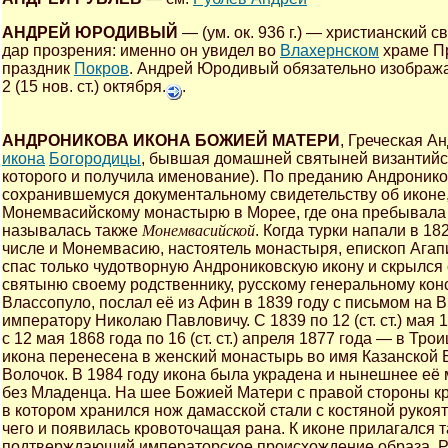
АНДРЕЙ ЮРОДИВЫЙ
— (ум. ок. 936 г.) — христианский 
дар прозрения: именно он увидел во
Влахернском
храме Пр
праздник
Покров
. Андрей Юродивый обязательно изобража
2 (15 нов. ст.) октября.
.
АНДРОНИКОВА ИКОНА БОЖИЕЙ МАТЕРИ
, Греческая А
икона
Богородицы
, бывшая домашней святыней византийск
которого и получила именование). По преданию Андроник
сохранившемуся документальному свидетельству об иконе,
Монемвасийскому монастырю в Морее, где она пребывала 
называлась также
Монемвасийской
. Когда турки напали в 1
числе и Монемвасию, настоятель монастыря, епископ Агап
спас только чудотворную Андрониковскую икону и скрылся 
святыню своему родственнику, русскому генеральному консу
Влассопуло, послал её из Афин в 1839 году с письмом на
императору Николаю Павловичу. С 1839 по 12 (ст. ст.) мая
с 12 мая 1868 года по 16 (ст. ст.) апреля 1877 года — в Тро
икона перенесена в женский монастырь во имя Казанской 
Волочок. В 1984 году икона была украдена и нынешнее её
без Младенца. На шее Божией Матери с правой стороны кр
в котором хранился нож дамасской стали с костяной рукоят
чего и появилась кровоточащая рана. К иконе прилагался 
подтверждающий императорское происхождение образа. Ра