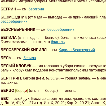
каменной матрице узором. Металлическая басма используе
БЕГРИН
— см.
берггрин
БЕЗМЕЗДНИК
(от мзда — выгода) — не принимающий пла
бессребренник
БЕЗСРЕБРЕННИК
— см.
бессребренник
БЕЛИЛА
(мн. ч.; ед. ч. — белило), бель — в иконописи крас
Белила жженые
— то же, что
блягиль
БЕЛОЗЕРСКИЙ КИРИЛЛ
— см.
Кирилл Белозерский
БЕЛЬ
— см.
белила
БЕЛЫЙ КЛОБУК
— тип головного убора священнослужите
белый клобук был подарен Константинопольским патриархо
БЕРГГРИН
, бегрин (нем.
berggrün
— горная зелень) — мине
малахита.
БЕРЦО
[берц
о
]
(мн. ч. — берцы) — голень.
БЕС
— злой дух. Бесы со своим князем, диаволом, составляют
д. Лк. IV, 41; VIII, 27и т. д. Ин. X, 20-21; Кор. X, 20-21; Апок. IX