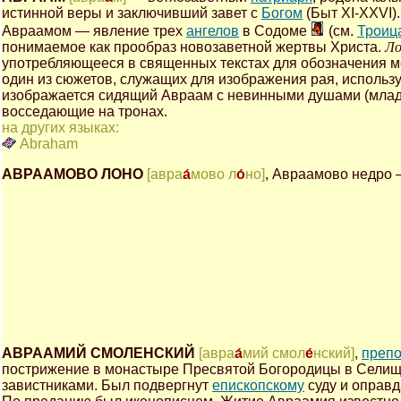
истинной веры и заключивший завет с
Богом
(Быт XI-XXVI)
Авраамом — явление трех
ангелов
в Содоме
(см.
Троиц
понимаемое как прообраз новозаветной жертвы Христа.
Ло
употребляющееся в священных текстах для обозначения мес
один из сюжетов, служащих для изображения рая, использу
изображается сидящий Авраам с невинными душами (младе
восседающие на тронах.
на других языках:
Abraham
АВРААМОВО ЛОНО
[авра
а́
мово л
о́
но]
, Авраамово недро 
АВРААМИЙ СМОЛЕНСКИЙ
[авра
а́
мий смол
е́
нский]
,
преп
пострижение в монастыре Пресвятой Богородицы в Селище
завистниками. Был подвергнут
епископскому
суду и оправд