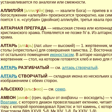
устанавливается по аналогии или смежности.
АЛЛИЛУЙЯ
[аллил
у́
йя]
(евр. — хвалите Бога) — припев в
богослужении «алилуйя» произносится троекратно, как с
поется т. н. «сугубая» (двойная) аллилуйя, третья хвала п
АЛТАРНАЯ ПРЕГРАДА
— невысокая стенка или колонна
христианского храма. Появляется не позже IV в. Из алтар
храма.
АЛТАРЬ
[алт
а́
рь]
(лат.
altare
— высокий) — 1. жертвенник, 
столы («престолы») для совершения таинства. 2. Восточна
от остального помещения
иконостасом
. В алтаре находитс
жертвенник — стол, на котором готовятся хлеб и вино для
АЛТАРЬ
РАЗГИБЧАТЫЙ
— см.
алтарь створчатый
.
АЛТАРЬ
СТВОРЧАТЫЙ
— складная икона из нескольких
изображением с обеих сторон.
АЛЬСЕККО
[альс
э́
кко]
— см.
секко
.
АМВОН
[амв
о́
н]
(греч. αμβων от αναβαινω — восходить) — 
Вратами
, с которого диакон провозглашает ектению, читае
гору, с которой проповедовал Христос и тот камень, с кото
Христовом (Мф XXVII, 5-8, Мк XIV, 1-8, Лк XXIV, 1-9).