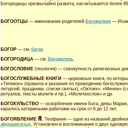
Богородицы чрезвычайно развита, насчитывается более 
БОГООТЦЫ
— именование родителей
Богоматери
— Иоак
БОГОР
— см.
багор
БОГОРОДИЦА
— см.
Богоматерь
.
БОГОСЛОВИЕ
(теология) — совокупность религиозных док
БОГОСЛУЖЕБНЫЕ КНИГИ
— церковные книги, по которы
«Типикон» (правила и указания по проведению богослужени
литургий, праздники, списки святых), «Октоих», «Минеи» 
ритуалов, тексты молитв и пр.), «Молитвослов» и др.
БОГОХУЛЬСТВО
— оскорбление имени Бога, девы Марии,
каралось каторжными работами на срок от 6 до 12 лет.
БОГОЯВЛЕНИЕ
, Теофания — одно из названий двойног
двунадесятых
. Установлен в воспоминание о двух однов