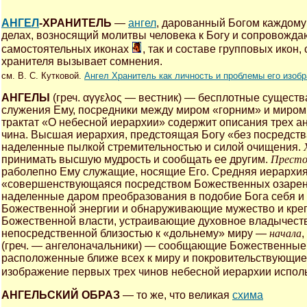
АНГЕЛ
-ХРАНИТЕЛЬ
—
ангел
, дарованный Богом каждому
делах, возносящий молитвы человека к Богу и сопровожда
самостоятельных иконах
, так и составе групповых икон,
хранителя вызывает сомнения.
см. В. С. Кутковой.
Ангел Хранитель как личность и проблемы его изоб
АНГЕЛЫ
(греч. αγγελος — вестник) — бесплотные существ
служения Ему, посредники между миром «горним» и миро
трактат «О небесной иерархии» содержит описания трех ан
чина. Высшая иерархия, предстоящая Богу «без посредст
наделенные пылкой стремительностью и силой очищения.
принимать высшую мудрость и сообщать ее другим.
Прест
раболепно Ему служащие, носящие Его. Средняя иерархи
«совершенствующаяся посредством Божественных озарен
наделенные даром преобразования в подобие Бога себя и 
Божественной энергии и обнаруживающие мужество и креп
Божественной власти, устраивающие духовное владычеств
непосредственной близостью к «дольнему» миру —
начала
(греч. — ангелоначальники) — сообщающие Божественные 
расположенные ближе всех к миру и покровительствующие
изображение первых трех чинов небесной иерархии исполь
АНГЕЛЬСКИЙ ОБРАЗ
— то же, что великая
схима