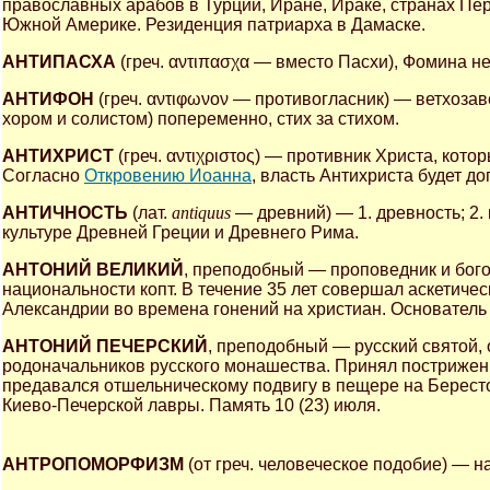
православных арабов в Турции, Иране, Ираке, странах Пер
Южной Америке. Резиденция патриарха в Дамаске.
АНТИПАСХА
(греч. αντιπασχα — вместо Пасхи), Фомина 
АНТИФОН
(греч. αντιφωνον — противогласник) — ветхоза
хором и солистом) попеременно, стих за стихом.
АНТИХРИСТ
(греч. αντιχριστος) — противник Христа, кот
Согласно
Откровению Иоанна
, власть Антихриста будет д
АНТИЧНОСТЬ
(лат.
antiquus
— древний) — 1. древность; 2. 
культуре Древней Греции и Древнего Рима.
АНТОНИЙ ВЕЛИКИЙ
, преподобный — проповедник и бог
национальности копт. В течение 35 лет совершал аскетиче
Александрии во времена гонений на христиан. Основатель 
АНТОНИЙ ПЕЧЕРСКИЙ
, преподобный — русский святой,
родоначальников русского монашества. Принял постриже
предавался отшельническому подвигу в пещере на Берест
Киево-Печерской лавры. Память 10 (23) июля.
АНТРОПОМОРФИЗМ
(от греч. человеческое подобие) — 