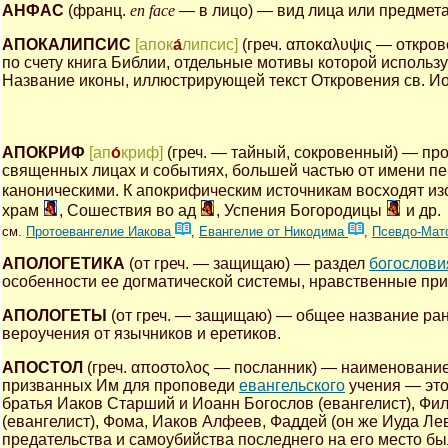
АНФАС
(франц.
en face
— в лицо) — вид лица или предмета
АПОКАЛИПСИС
[апок
а́
липсис]
(греч. αποκαλυψις — откро
по счету книга Библии, отдельные мотивы которой исполь
Название иконы, иллюстрирующей текст Откровения св. И
АПОКРИФ
[ап
о́
криф]
(греч. — тайный, сокровенный) — пр
священных лицах и событиях, большей частью от имени п
каноническими. К апокрифическим источникам восходят 
храм
, Сошествия во ад
, Успения Богородицы
и др.
см.
Протоевангелие Иакова
,
Евангелие от Никодима
,
Псевдо-Ма
АПОЛОГЕТИКА
(от греч. — защищаю) — раздел
богослови
особенности ее догматической системы, нравственные при
АПОЛОГЕТЫ
(от греч. — защищаю) — общее название ран
вероучения от язычников и еретиков.
АПОСТОЛ
(греч. αποστολος — посланник) — наименование
призванных Им для проповеди
евангельского
учения — это
братья Иаков Старший и Иоанн Богослов (евангелист), Ф
(евангелист), Фома, Иаков Алфеев, Фаддей (он же Иуда Лев
предательства и самоубийства последнего на его место был