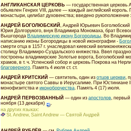
АНГЛИКАНСКАЯ ЦЕРКОВЬ
— государственная церковь А
объявлен Генрих VIII, далее — каждый английский король.
монастыри, целибат духовенства; введено рукоположение
АНДРЕЙ БОГОЛЮБСКИЙ
, Андрей Юрьевич Боголюбский (
Юрия Долгорукого, внук Владимира Мономаха, брат Всево
Вышгорода
Владимирскую икону Богородицы
. Во Владими
написанию иконы Богородицы в новой иконографии -
Бого
смерти отца в 1157 г. унаследовал киевский великокняжеск
столицу Владимиро-Суздальского княжества. Ввел праздн
построены владимирские Золотые ворота, Боголюбский мо
храмов, в т. ч. Успенский собор и церковь Покрова на Нерл
благоверного
. Память 4 июля ст. ст.
АНДРЕЙ КРИТСКИЙ
— святитель, один из
отцов церкви
, 
монастыре святого Саввы в Иерусалиме. При Юстиниане II
монофизитства и
иконоборчества
. Память 4 (17) июля.
АНДРЕЙ ПЕРВОЗВАННЫЙ
— один из
апостолов
, первый
ноября (13 декабря)
.
на других языках:
St. Andrew, Saint Andrew — Святой Андрей
АНДРЕЙ РУБЛЁВ
— см.
Рублев Андрей