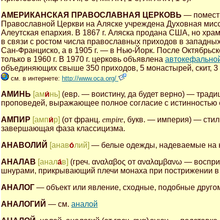
АМЕРИКАНСКАЯ ПРАВОСЛАВНАЯ ЦЕРКОВЬ
— помес
Православной Церкви на Аляске учреждена Духовная мисси
Алеутская епархия. В 1867 г. Аляска продана США, но храм
в связи с ростом числа православных приходов в западны
Сан-Франциско, а в 1905 г. — в Нью-Йорк. После Октябрьс
только в 1960 г. В 1970 г. церковь объявлена
автокефально
объединяющих свыше 350 приходов, 5 монастырей, скит, 3
см. в интернете:
http://www.oca.org/
АМИНЬ
[ам
и́
нь]
(евр. — воистину, да будет верно) — трад
проповедей, выражающее полное согласие с истинностью 
АМПИР
[амп
и́
р]
(от франц.
empire
, букв. — империя) — стил
завершающая фаза классицизма.
АНАВОЛИЙ
[анав
о́
лий]
— белые одежды, надеваемые на 
АНАЛАВ
[анал
а́
в]
(греч. αναλαβος от αναλαμβανω — воспр
шнурами, прикрывающий плечи монаха при пострижении в 
АНАЛОГ
— объект или явление, сходные, подобные другом
АНАЛОГИЙ
— см.
аналой