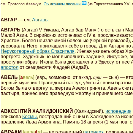
см. Протопоп Аввакум.
Об иконном писании
(из Торжественника XVI в
АВГАР
— см.
Авгарь
.
АВГАРЬ
(Авгар) V Уккама, Авгар бар Ману (то есть сын Ма
Малой Азии. В сирийских источниках с IV в. прослеживают
Христом. Болея неизлечимой болезнью (черной проказой),
уверовал в Него, приглашал к себе в город. Для Авгаря п
Нерукотворный образ Спасителя
. Желая увидеть образ Хр
портрета. Художник не мог выполнить задание, Иисус же, в
проступил образ. Икона была доставлена в Эдессу, от нее
апостол
от семидесяти Фаддей (Аддай).
АВЕЛЬ
[
а́
вель]
(евр., возможно, от аккад.
aplu
— сын) — вто
первый мученик. Праведный пастух, убитый своим братом-
Богом была отвергнута, жертва Авеля принята. Авель счи
пастыря, принесшего праведную жертву и принявшего сме
АВКСЕНТИЙ ХАЛКИДОНСКИЙ
(Халкидский),
исповедник
епископа
Космы
, пострадавший с ним в Халкидоне за ико
правление Льва Армянина. Память 18 апреля (1 мая нов. ст.
АВРААМ
[авра
а́
м]
— ветхозаветный
патриарх
, родоначаль