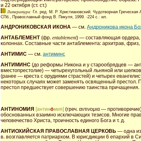
и 22 октября (ст. ст.)
Литература
: Гл. ред. М. Р. Христиановский. Чудотворная Греческа
СПб., Православный фонд В. Пикуля, 1999. -224 с.: ил.
АНДРОНИКОВСКАЯ ИКОНА
— см.
Андроникова икона Б
АНТАБЛЕМЕНТ
(фр.
entablement
) — составляющая ордера,
колоннах. Составные части антаблемента: архитрав, фриз, 
АНТИМИС
— см.
антиминс
АНТИМИНС
(до реформы Никона и у старообрядцев — ан
вместопрестолие) — четырехугольный льняной или шелков
(ранее — креста с орудиями страстей) и четырех евангели
некоторых случаях может заменять освященный престол. 
престол предшествует совершению таинства причащения.
АНТИНОМИЯ
[антин
о́
мия]
(греч. αντινομια — противоречи
обоснованных взаимно исключающих тезисов. Многие пра
человечество Христа, троичность единого Бога и т. д.
АНТИОХИЙСКАЯ ПРАВОСЛАВНАЯ ЦЕРКОВЬ
— одна и
в. возглавляется патриархом. В юрисдикции 6 епархий в С