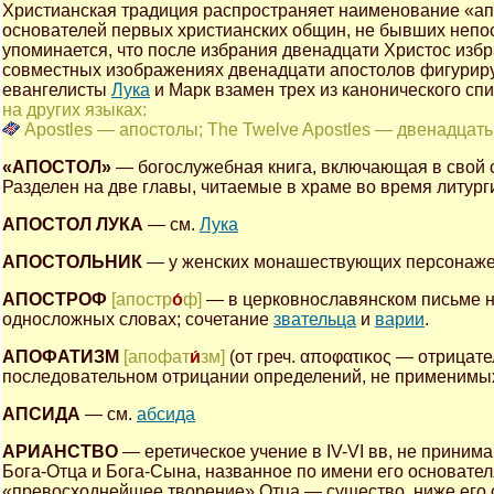
Христианская традиция распространяет наименование «апо
основателей первых христианских общин, не бывших непо
упоминается, что после избрания двенадцати Христос избра
совместных изображениях двенадцати апостолов фигуриру
евангелисты
Лука
и Марк взамен трех из канонического спи
на других языках:
Apostles — апостолы; The Twelve Apostles — двенадцать
«АПОСТОЛ»
— богослужебная книга, включающая в свой с
Разделен на две главы, читаемые в храме во время литург
АПОСТОЛ ЛУКА
— см.
Лука
АПОСТОЛЬНИК
— у женских монашествующих персонажей
АПОСТРОФ
[апостр
о́
ф]
— в церковнославянском письме н
односложных словах; сочетание
звательца
и
варии
.
АПОФАТИЗМ
[апофат
и́
зм]
(от греч. αποφατικος — отрицат
последовательном отрицании определений, не применимых 
АПСИДА
— см.
абсида
АРИАНСТВО
— еретическое учение в IV-VI вв, не прини
Бога-Отца и Бога-Сына, названное по имени его основате
«превосходнейшее творение» Отца — существо, ниже его 