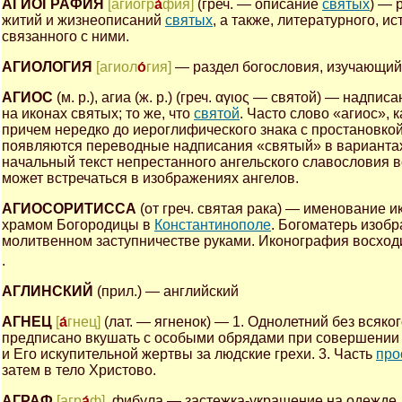
АГИОГРАФИЯ
[агиогр
а́
фия]
(греч. — описание
святых
) — 
житий и жизнеописаний
святых
, а также, литературного, и
связанного с ними.
АГИОЛОГИЯ
[агиол
о́
гия]
— раздел богословия, изучающи
АГИОС
(м. р.), агиа (ж. р.) (греч. αγιος — святой) — надпи
на иконах святых; то же, что
святой
. Часто слово «агиос»,
причем нередко до иероглифического знака с простановкой 
появляются переводные надписания «святый» в вариантах 
начальный текст непрестанного ангельского славословия 
может встречаться в изображениях ангелов.
АГИОСОРИТИССА
(от греч. святая рака) — именование 
храмом Богородицы в
Константинополе
. Богоматерь изобр
молитвенном заступничестве руками. Иконография восходи
.
АГЛИНСКИЙ
(прил.) — английский
АГНЕЦ
[
а́
гнец]
(лат. — ягненок) — 1. Однолетний без всяко
предписано вкушать с особыми обрядами при совершении
и Его искупительной жертвы за людские грехи. 3. Часть
пр
затем в тело Христово.
АГРАФ
[агр
а́
ф]
, фибула — застежка-украшение на одежде,