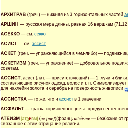
АРХИТРАВ
(греч.) — нижняя из 3 горизонтальных частей
а
АРШИН
— русская мера длины, равная 16 вершкам (71,12 
АСЕККО
— см.
секко
АСИСТ
— см.
ассист
АСКЕТ
(греч. — упражняющийся в чем-либо) — подвижник,
АСКЕТИЗМ
(греч. — упражнение) — добровольное подвиж
советам.
АССИСТ
, асист (лат. — присутствующий) — 1. лучи и бли
составляющие рисунок одежд, волос и т. п. Символизирует
для наклейки золота и серебра на поверхность живописи
АССИСТКА
— то же, что и
ассист
в 1 значении
АСФАЛЬТ
— краска коричневого цвета, продукт естестве
АТЕИЗМ
[ат
э
и́
зм]
(
не [те]
)(франц.
athéisme
— безбожие от гр
связанное с этим отрицание религии.