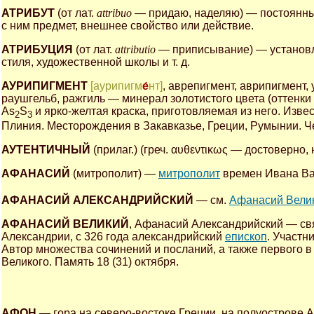
АТРИБУТ
(от лат.
attribuo
— придаю, наделяю) — постоянны
с ним предмет, внешнее свойство или действие.
АТРИБУЦИЯ
(от лат.
attributio
— приписывание) — установле
стиля, художественной школы и т. д.
АУРИПИГМЕНТ
[аурипигм
е́
нт]
, аврепигмент, аврипигмент, 
раушгельб, ражгиль — минерал золотистого цвета (оттенки
As
S
и ярко-желтая краска, приготовляемая из него. Изве
2
3
Плиния. Месторождения в Закавказье, Греции, Румынии. 
АУТЕНТИЧНЫЙ
(прилаг.) (греч. αυθεντικως — достоверн
АФАНАСИЙ
(митрополит) —
митрополит
времен Ивана Вас
АФАНАСИЙ АЛЕКСАНДРИЙСКИЙ
— см.
Афанасий Вели
АФАНАСИЙ ВЕЛИКИЙ
, Афанасий Александрийский — свя
Александрии, с 326 года александрийский
епископ
. Участн
Автор множества сочинений и посланий, а также первого в
Великого. Память 18 (31) октября.
АФОН
— гора на северо-востоке Греции, на полуострове 