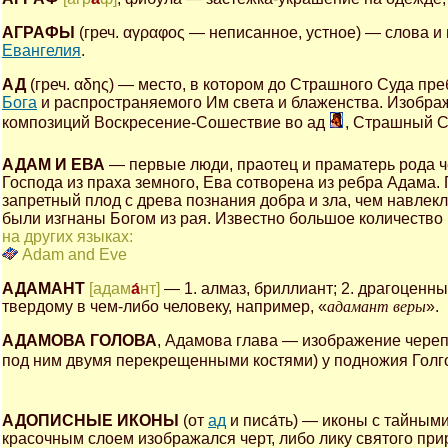
АГРАФЫ
(греч. αγραφος — неписанное, устное) — слова и
Евангелия
.
АД
(греч. αδης) — место, в котором до Страшного Суда п
Бога
и распространяемого Им света и блаженства. Изображ
композиций Воскресение-Сошествие во ад
, Страшный 
АДАМ И ЕВА
— первые люди, праотец и праматерь рода ч
Господа из праха земного, Ева сотворена из ребра Адама
запретный плод с древа познания добра и зла, чем навлекл
были изгнаны Богом из рая. Известно большое количество
на других языках:
Adam and Eve
АДАМАНТ
[адам
а́
нт]
— 1. алмаз, бриллиант; 2. драгоценн
твердому в чем-либо человеку, например, «
адамант веры
».
АДАМОВА ГОЛОВА
, Адамова глава — изображение чере
под ним двумя перекрещенными костями) у подножия Голг
АДОПИСНЫЕ ИКОНЫ
(от
ад
и писа́ть) — иконы с тайны
красочным слоем изображался черт, либо лику святого прир