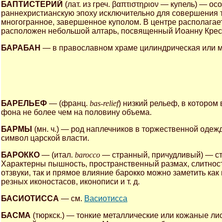
БАПТИСТЕРИЙ
(лат. из греч. βαπτιστηριον — купель) — о
раннехристианскую эпоху исключительно для совершения т
многогранное, завершенное куполом. В центре располагает
расположен небольшой алтарь, посвященный Иоанну Крес
БАРАБАН
— в православном храме цилиндрическая или мн
БАРЕЛЬЕФ
— (франц.
bas-relief
) низкий рельеф, в которо
фона не более чем на половину объема.
БАРМЫ
(мн. ч.) — род наплечников в торжественной одежд
символ царской власти.
БАРОККО
— (итал.
barocco
— странный, причудливый) — сти
Характерны пышность, пространственный размах, слитност
отзвуки, так и прямое влияние барокко можно заметить как
резных иконостасов, иконописи и т. д.
БАСИОТИССА
— см.
Васиотисса
БАСМА
(тюркск.) — тонкие металлические или кожаные ли