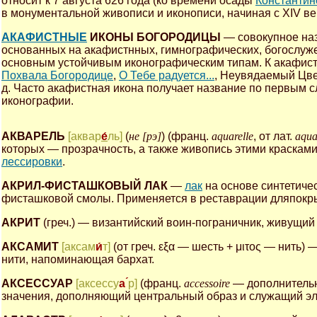
относит к 7 августа 626 года (ко времени осады
Константин
в монументальной живописи и иконописи, начиная с XIV век
АКАФИСТНЫЕ
ИКОНЫ БОГОРОДИЦЫ
— совокупное на
основанных на акафистнных, гимнографических, богослуже
основным устойчивым иконографическим типам. К акафистн
Похвала Богородице
,
О Тебе радуется...
, Неувядаемый Цве
д. Часто акафистная икона получает название по первым с
иконографии.
АКВАРЕЛЬ
[аквар
е́
ль]
(
не [рэ]
) (франц.
aquarelle
, от лат.
aqu
которых — прозрачность, а также живопись этими красками
лессировки
.
АКРИЛ-ФИСТАШКОВЫЙ ЛАК
—
лак
на основе синтетиче
фисташковой смолы. Применяется в реставрации дляпокр
АКРИТ
(греч.) — византийский воин-пограничник, живущий
АКСАМИТ
[аксам
и́
т]
(от греч. εξα — шесть + μιτος — нить)
нити, напоминающая бархат.
АКСЕССУАР
[аксессу
а ́
р]
(франц.
accessoire
— дополнительн
значения, дополняющий центральный образ и служащий э