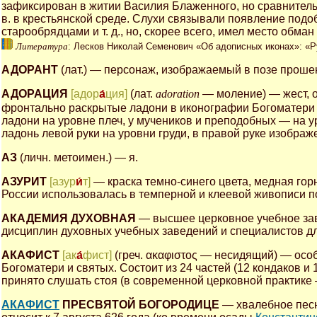
зафиксирован в житии Василия Блаженного, но сравнител
в. в крестьянской среде. Слухи связывали появление подо
старообрядцами и т. д., но, скорее всего, имел место обма
Литература
: Лесков Николай Семенович «Об адописных иконах»: «Р
АДОРАНТ
(лат.) — персонаж, изображаемый в позе проше
АДОРАЦИЯ
[адор
а́
ция]
(лат.
adoration
— моление) — жест, 
фронтально раскрытые ладони в иконографии Богоматер
ладони на уровне плеч, у мучеников и преподобных — на у
ладонь левой руки на уровни груди, в правой руке изображе
АЗ
(личн. метоимен.) — я.
АЗУРИТ
[азур
и́
т]
— краска темно-синего цвета, медная гор
России использовалась в темперной и клеевой живописи 
АКАДЕМИЯ ДУХОВНАЯ
— высшее церковное учебное зав
дисциплин духовных учебных заведений и специалистов дл
АКАФИСТ
[ак
а́
фист]
(греч. ακαφιστος — несидящий) — осо
Богоматери и святых. Состоит из 24 частей (12 кондаков и
принято слушать стоя (в современной церковной практике 
АКАФИСТ
ПРЕСВЯТОЙ БОГОРОДИЦЕ
— хвалебное песн