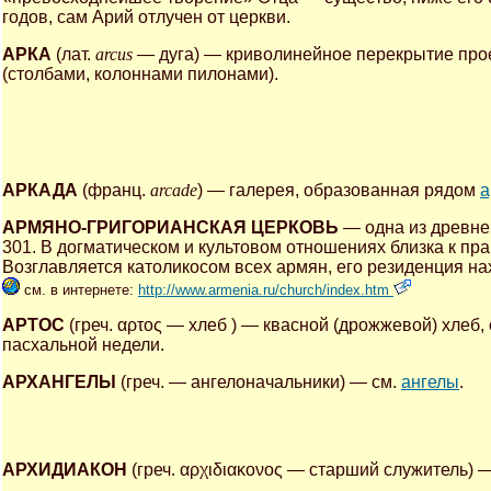
годов, сам Арий отлучен от церкви.
АРКА
(лат.
arcus
— дуга) — криволинейное перекрытие прое
(столбами, колоннами пилонами).
АРКАДА
(франц.
arcade
) — галерея, образованная рядом
а
АРМЯНО-ГРИГОРИАНСКАЯ ЦЕРКОВЬ
— одна из древне
301. В догматическом и культовом отношениях близка к п
Возглавляется католикосом всех армян, его резиденция нах
см. в интернете:
http://www.armenia.ru/church/index.htm
АРТОС
(греч. αρτος — хлеб ) — квасной (дрожжевой) хлеб
пасхальной недели.
АРХАНГЕЛЫ
(греч. — ангелоначальники) — см.
ангелы
.
АРХИДИАКОН
(греч. αρχιδιακονος — старший служитель) 