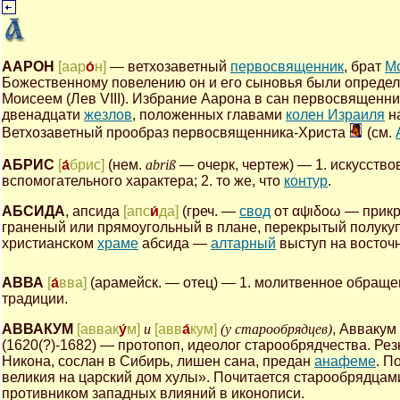
ААРОН
[аар
о́
н]
— ветхозаветный
первосвященник
, брат
М
Божественному повелению он и его сыновья были опреде
Моисеем (Лев VIII). Избрание Аарона в сан первосвященни
двенадцати
жезлов
, положенных главами
колен Израиля
на
Ветхозаветный прообраз первосвященника-Христа
(см.
АБРИС
[
а́
брис]
(нем.
abriß
— очерк, чертеж) — 1. искусств
вспомогательного характера; 2. то же, что
контур
.
АБСИДА
, апсида
[апс
и́
да]
(греч. —
свод
от αψιδοω — прикр
граненый или прямоугольный в плане, перекрытый полуку
христианском
храме
абсида —
алтарный
выступ на восточ
АВВА
[
а́
вва]
(арамейск. — отец) — 1. молитвенное обраще
традиции.
АВВАКУМ
[аввак
у́
м]
и
[авв
а́
кум]
(у старообрядцев)
, Аввакум
(1620(?)-1682) — протопоп, идеолог старообрядчества. Р
Никона, сослан в Сибирь, лишен сана, предан
анафеме
. П
великия на царский дом хулы». Почитается старообрядца
противником западных влияний в иконописи.