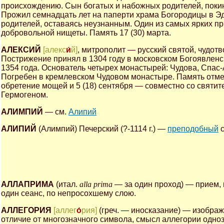
происхождению. Сын богатых и набожных родителей, поки
Прожил семнадцать лет на паперти храма Богородицы в Эд
родителей, оставаясь неузнанным. Один из самых ярких п
добровольной нищеты. Память 17 (30) марта.
АЛЕКСИЙ
[алекс
и́
й]
, митрополит — русский святой, чудот
Пострижение принял в 1304 году в московском Богоявленс
1354 года. Основатель четырех монастырей: Чудова, Спас
Погребен в кремлевском Чудовом монастыре. Память отмеч
обретение мощей и 5 (18) сентября — совместно со святи
Гермогеном.
АЛИМПИЙ
— см.
Алипий
АЛИПИЙ
(Алимпий) Печерский (?-1114 г.) —
преподобный
с
АЛЛАПРИМА
(итал.
alla prima
— за один проход) — прием, 
один сеанс, по непросохшему слою.
АЛЛЕГОРИЯ
[аллег
о́
рия]
(греч. — иносказание) — изображ
отличие от многозначного символа, смысл аллегории одноз