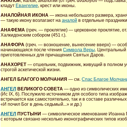
АНАЛОЙ
, налой, аналогий (от греч. αναλογιον — подставк
кладут
Евангелие
, крест или иконы.
АНАЛОЙНАЯ ИКОНА
— икона небольшого размера, хранящ
— такую икону возлагают на
аналой
в отдельные праздники
АНАФЕМА
(греч. — проклятие) — церковное проклятие, о
Халкидонским собором (451 г.).
АНАФОРА
(греч. — возношение, вынесение вверх) — осо
начинающаяся после чтения
Символа Веры
. Центральный
приготовленных для причащения Святых Даров.
АНАХОРЕТ
— отшельник, подвижник, живущий в полном у
строгой аскетической жизни.
АНГЕЛ БЛАГОГО МОЛЧАНИЯ
— см.
Спас Благое Молчан
АНГЕЛ
ВЕЛИКОГО СОВЕТА
— одно из символических име
(Ис IX, 6). Послужило источником для особого типа изобра
встречается как самостоятельно, так и в составе различн
«И почил Бог в день седьмый...» и др.)
АНГЕЛ
ПУСТЫНИ
— символическое именование Иоанна Пре
с которым связано несколько иконографических типов изо