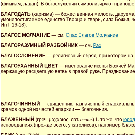
(фимиам, ладан). В богослужении символизируют приношени
БЛАГОДАТЬ
(харизма) — божественная милость, даруема
умонепостигаемое единство Творца и твари, сила Божья, чер
Ин I, 16-18).
БЛАГОЕ МОЛЧАНИЕ
— см.
Спас Благое Молчание
БЛАГОРАЗУМНЫЙ РАЗБОЙНИК
— см.
Рах
БЛАГОСЛОВЕНИЕ
— религиозный обряд, при котором на 
БЛАГОУХАННЫЙ ЦВЕТ
— именование иконы Божией Мат
держащую расцветшую ветвь в правой руке. Празднование 
БЛАГОЧИННЫЙ
— священник, назначенный епархиальны
храмов одной из частей епархии — благочиния.
БЛАЖЕННЫЙ
(греч. μαχαριος, лат.
beatus
) 1. то же, что
юрод
исповеданиях (прежде всего, у католиков), например блаж