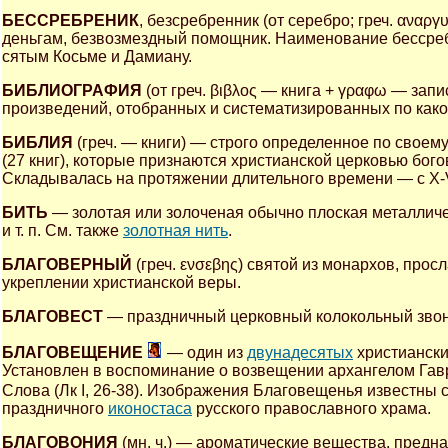
БЕССРЕБРЕНИК
, безсребренник (от серебро; греч. ανα
деньгам, безвозмездный помощник. Наименование бессреб
сятым Косьме и Дамиану.
БИБЛИОГРАФИЯ
(от греч. βιβλος — книга + γραφω — зап
произведений, отобранных и систематизированных по како
БИБЛИЯ
(греч. — книги) — строго определенное по своему
(27 книг), которые признаются христианской церковью бо
Складывалась на протяжении длительного времени — с X-VIII 
БИТЬ
— золотая или золоченая обычно плоская металличес
и т. п. См. также
золотная нить
.
БЛАГОВЕРНЫЙ
(греч. ενσεβης) святой из монархов, про
укреплении христианской веры.
БЛАГОВЕСТ
— праздничный церковный колокольный звон
БЛАГОВЕЩЕНИЕ
— один из
двунадесятых
христиански
Установлен в воспоминание о возвещении архангелом Гав
Слова (Лк I, 26-38). Изображения Благовещенья известны 
праздничного
иконостаса
русского православного храма.
БЛАГОВОНИЯ
(мн. ч.) — ароматические вещества, предн