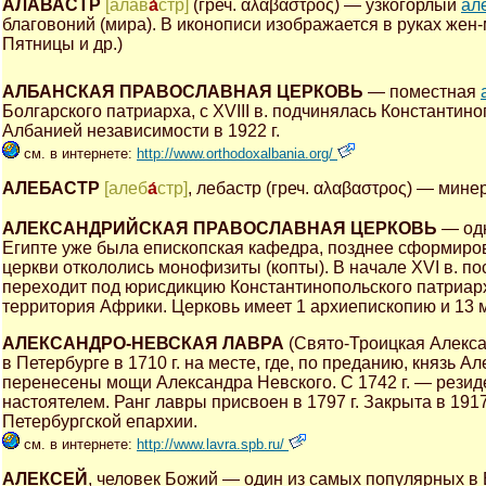
АЛАВАСТР
[алав
а́
стр]
(греч. αλαβαστρος) — узкогорлый
ал
благовоний (мира). В иконописи изображается в руках жен
Пятницы и др.)
АЛБАНСКАЯ ПРАВОСЛАВНАЯ ЦЕРКОВЬ
— поместная
Болгарского патриарха, с XVIII в. подчинялась Константи
Албанией независимости в 1922 г.
см. в интернете:
http://www.orthodoxalbania.org/
АЛЕБАСТР
[алеб
а́
стр]
, лебастр (греч. αλαβαστρος) — мин
АЛЕКСАНДРИЙСКАЯ ПРАВОСЛАВНАЯ ЦЕРКОВЬ
— одн
Египте уже была епископская кафедра, позднее сформиров
церкви откололись монофизиты (копты). В начале XVI в. п
переходит под юрисдикцию Константинопольского патриарх
территория Африки. Церковь имеет 1 архиепископию и 13 
АЛЕКСАНДРО-НЕВСКАЯ ЛАВРА
(Свято-Троицкая Алекса
в Петербурге в 1710 г. на месте, где, по преданию, князь 
перенесены мощи Александра Невского. С 1742 г. — резид
настоятелем. Ранг лавры присвоен в 1797 г. Закрыта в 191
Петербургской епархии.
см. в интернете:
http://www.lavra.spb.ru/
АЛЕКСЕЙ
, человек Божий — один из самых популярных в 