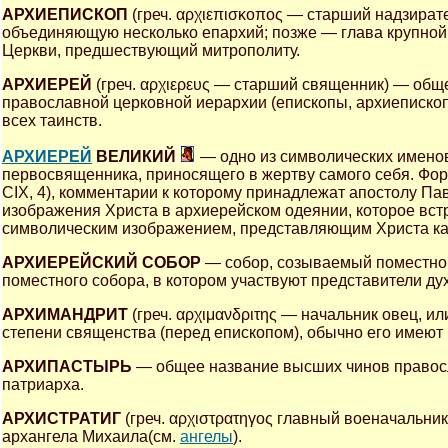
АРХИЕПИСКОП
(греч. αρχιεπισκοπος — старший надзира
объединяющую несколько епархий; позже — глава крупной
Церкви, предшествующий митрополиту.
АРХИЕРЕЙ
(греч. αρχιερευς — старший священник) — общ
православной церковной иерархии (епископы, архиепископ
всех таинств.
АРХИЕРЕЙ
ВЕЛИКИЙ
— одно из символических именов
первосвященника, приносящего в жертву самого себя. Фор
CIX, 4), комментарии к которому принадлежат апостолу Пав
изображения Христа в архиерейском одеянии, которое встре
символическим изображением, представляющим Христа ка
АРХИЕРЕЙСКИЙ СОБОР
— собор, созываемый поместной
поместного собора, в котором участвуют представители ду
АРХИМАНДРИТ
(греч. αρχιμανδριτης — начальник овец, 
степени священства (перед епископом), обычно его имеют
АРХИПАСТЫРЬ
— общее название высших чинов правосла
патриарха.
АРХИСТРАТИГ
(греч. αρχιστρατηγος главный военачальни
архангела Михаила(см.
ангелы
).