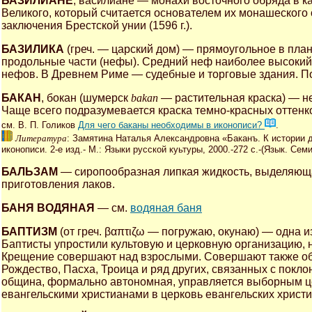
БАЗИЛИАНЕ
, василиане — монахи восточного обряда в к
Великого, который считается основателем их монашеского
заключения Брестской унии (1596 г.).
БАЗИЛИКА
(греч. — царский дом) — прямоугольное в план
продольные части (нефы). Средний неф наиболее высокий
нефов. В Древнем Риме — судебные и торговые здания. По
БАКАН
, бокан (шумерск
bakan
— растительная краска) — не
Чаще всего подразумевается краска темно-красных оттенк
см. В. П. Голиков
Для чего баканы необходимы в иконописи?
.
Литература
: Замятина Наталья Александровна «Баканъ. К истории 
иконописи. 2-е изд.- М.: Языки русской куьтуры, 2000.-272 с.-(Язык. Сем
БАЛЬЗАМ
— сиропообразная липкая жидкость, выделяюща
приготовления лаков.
БАНЯ ВОДЯНАЯ
— см.
водяная баня
БАПТИЗМ
(от греч. βαπτιζω — погружаю, окунаю) — одна и
Баптисты упростили культовую и церковную организацию, н
Крещение совершают над взрослыми. Совершают также о
Рождество, Пасха, Троица и ряд других, связанных с покло
община, формально автономная, управляется выборным це
евангельскими христианами в церковь евангельских христи