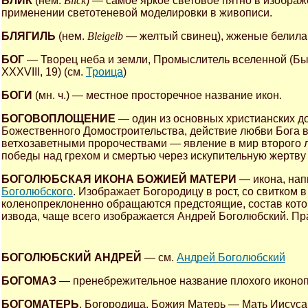
БЛИК
(нем.
Blick
) — самое яркое световое пятно в изобра
применении светотеневой моделировки в живописи.
БЛЯГИЛЬ
(нем.
Bleigelb
— желтый свинец), жженые белила —
БОГ
— Творец неба и земли, Промыслитель вселенной (Быт. I,
XXXVIII, 19) (см.
Троица
)
БОГИ
(мн. ч.) — местное просторечное название икон.
БОГОВОПЛОЩЕНИЕ
— один из основных христианских д
Божественного Домостроительства, действие любви Бога во
ветхозаветными пророчествами — явление в мир второго
победы над грехом и смертью через искупительную жертву (И
БОГОЛЮБСКАЯ ИКОНА БОЖИЕЙ МАТЕРИ
— икона, нап
Боголюбского
. Изображает Богородицу в рост, со свитком 
коленопреклоненно обращаются предстоящие, состав кото
извода, чаще всего изображается Андрей Боголюбский. Пр
БОГОЛЮБСКИЙ АНДРЕЙ
— см.
Андрей Боголюбский
БОГОМАЗ
— пренебрежительное название плохого иконоп
БОГОМАТЕРЬ
, Богородица, Божия Матерь — Мать Иисуса