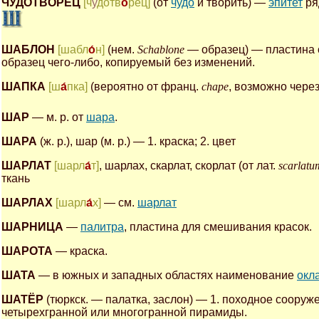
ЧУДОТВОРЕЦ
[ч
у
дотв
о́
рец]
(от
чудо
и творить) —
эпитет
ря
ШАБЛОН
[шабл
о́
н]
(нем.
Schablone
— образец) — пластина 
образец чего-либо, копируемый без изменений.
ШАПКА
[ш
а́
пка]
(вероятно от франц.
chape
, возможно через
ШАР
— м. р. от
шара
.
ШАРА
(ж. р.), шар (м. р.) — 1. краска; 2. цвет
ШАРЛАТ
[шарл
а́
т]
, шарлах, скарлат, скорлат (от лат.
scarlatu
ткань
ШАРЛАХ
[шарл
а́
х]
— см.
шарлат
ШАРНИЦА
—
палитра
, пластина для смешивания красок.
ШАРОТА
— краска.
ШАТА
— в южных и западных областях наименование
окл
ШАТЁР
(тюркск. — палатка, заслон) — 1. походное соору
четырехгранной или многогранной пирамиды.