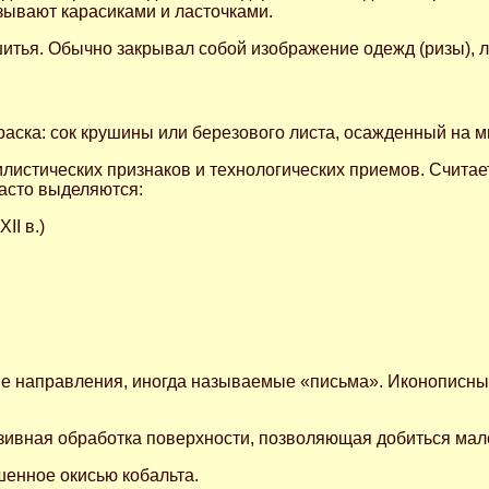
зывают карасиками и ласточками.
итья. Обычно закрывал собой изображение одежд (ризы), 
аска: сок крушины или березового листа, осажденный на м
стических признаков и технологических приемов. Считаетс
часто выделяются:
II в.)
ые направления, иногда называемые «письма». Иконописны
зивная обработка поверхности, позволяющая добиться мал
ашенное окисью кобальта.