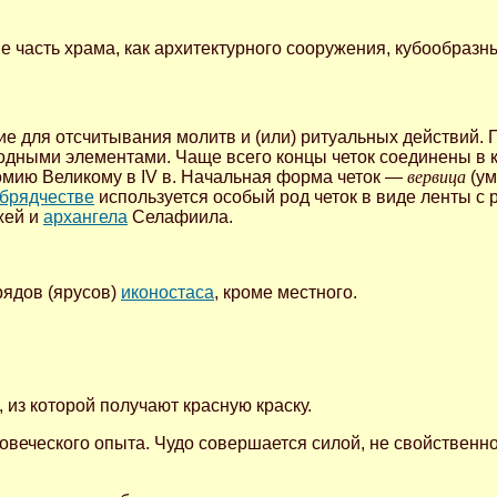
 часть храма, как архитектурного сооружения, кубообразн
ние для отсчитывания молитв и (или) ритуальных действий.
одными элементами. Чаще всего концы четок соединены в 
омию Великому в IV в. Начальная форма четок —
вервица
(ум
брядчестве
используется особый род четок в виде ленты с
жей и
архангела
Селафиила.
рядов (ярусов)
иконостаса
, кроме местного.
 из которой получают красную краску.
веческого опыта. Чудо совершается силой, не свойственн