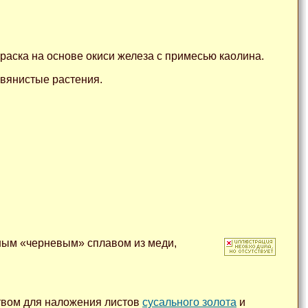
раска на основе окиси железа с примесью каолина.
авянистые растения.
ьным «черневым» сплавом из меди,
твом для наложения листов
сусального золота
и