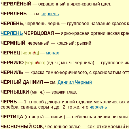
ЧЕРВЛЁНЫЙ
— окрашенный в ярко-красный цвет.
ЧЕРВЛЕНЬ
— см.
черлень
ЧЕРЛЕНЬ
, червлень, чернь — групповое название красок 
ЧЕРЛЕНЬ
ЧЕРВЦОВАЯ
— ярко-красная органическая кра
ЧЕРМНЫЙ
, черемный — красный; рыжий
ЧЕРНЕЦ
[черн
е́
ц]
—
монах
ЧЕРНИЛО
[черн
и́
ло]
(ед. ч.; мн. ч.: чернила) — групповое
ЧЕРНИЛЬ
— краска темно-коричневого, с красноватым от
ЧЁРНЫЙ ДАНИИЛ
— см.
Даниил Черный
ЧЕРНЫШКИ
(мн. ч.) — зрачки глаз.
ЧЕРНЬ
— 1. способ декоративной отделки металлических
серебра, свинца, серы и др.; 2. то же, что
черлень
ЧЕРТИЦА
(от черта́ — линия) — небольшая линия рисунка
ЧЕСНОЧНЫЙ СОК
, чесночное зелье — сок, отжимаемый 