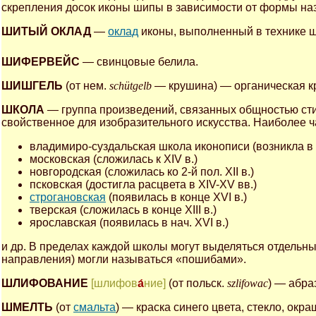
скрепления досок иконы шипы в зависимости от формы на
ШИТЫЙ ОКЛАД
—
оклад
иконы, выполненный в технике ш
ШИФЕРВЕЙС
— свинцовые белила.
ШИШГЕЛЬ
(от нем.
schütgelb
— крушина) — органическая кр
ШКОЛА
— группа произведений, связанных общностью стили
свойственное для изобразительного искусства. Наиболее 
владимиро-суздальская школа иконописи (возникла в X
московская (сложилась к XIV в.)
новгородская (сложилась ко 2-й пол. XII в.)
псковская (достигла расцвета в XIV-XV вв.)
строгановская
(появилась в конце XVI в.)
тверская (сложилась в конце XIII в.)
ярославская (появилась в нач. XVI в.)
и др. В пределах каждой школы могут выделяться отдельн
направления) могли называться «пошибами».
ШЛИФОВАНИЕ
[шлифов
а́
ние]
(от польск.
szlifowac
) — абра
ШМЕЛТЬ
(от
смальта
) — краска синего цвета, стекло, окр