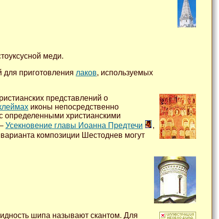
стоуксусной меди.
й для приготовления
лаков
, используемых
ристианских представлений о
клеймах
иконы непосредственно
 с определенными христианскими
 —
Усекновение главы Иоанна Предтечи
,
 варианта композиции Шестоднев могут
видность шипа называют скантом. Для