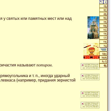
ая у святых или памятных мест или над
причастия называют
потиром
.
ямоугольника и т. п., иногда ударный
 левкаса (например, придания зернистой