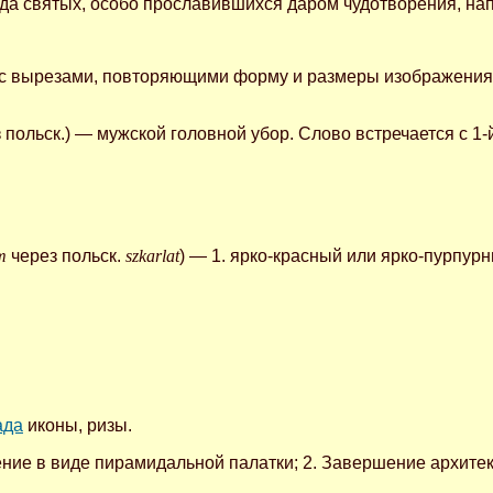
да святых, особо прославившихся даром чудотворения, на
с вырезами, повторяющими форму и размеры изображения
 польск.) — мужской головной убор. Слово встречается с 1-й
m
через польск.
szkarlat
) — 1. ярко-красный или ярко-пурпурн
ада
иконы, ризы.
жение в виде пирамидальной палатки; 2. Завершение архит