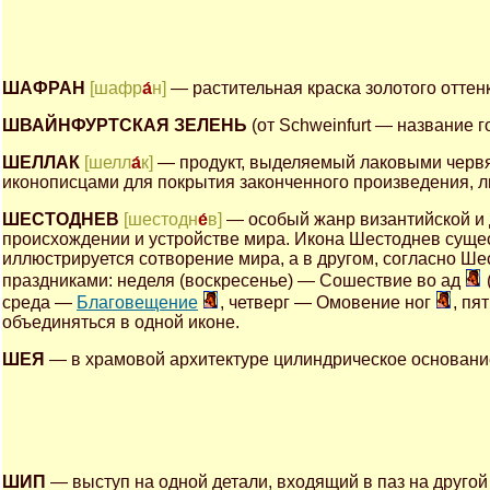
ШАФРАН
[шафр
а́
н]
— растительная краска золотого оттенк
ШВАЙНФУРТСКАЯ ЗЕЛЕНЬ
(от Schweinfurt — название 
ШЕЛЛАК
[шелл
а́
к]
— продукт, выделяемый лаковыми червя
иконописцами для покрытия законченного произведения, л
ШЕСТОДНЕВ
[шестодн
е́
в]
— особый жанр византийской и 
происхождении и устройстве мира. Икона Шестоднев сущес
иллюстрируется сотворение мира, а в другом, согласно 
праздниками: неделя (воскресенье) — Сошествие во ад
среда —
Благовещение
, четверг — Омовение ног
, пя
объединяться в одной иконе.
ШЕЯ
— в храмовой архитектуре цилиндрическое основание
ШИП
— выступ на одной детали, входящий в паз на другой