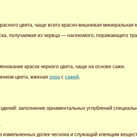
красного цвета, чаще всего красно-вишневая минеральная к
ска, получаемая из червца — насекомого, поражающего тр
 именование красок черного цвета, чаще на основе сажи.
тенком цвета, жженая
охра
с
сажей
.
 изделий: заполнение орнаментальных углублений специал
.
из измельченных долек чеснока и служащий клеящим вещес