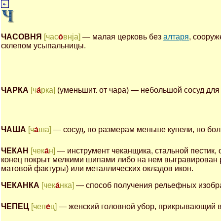
ЧАСОВНЯ
[час
о́
внjа]
— малая церковь без
алтаря
, сооруж
склепом усыпальницы.
ЧАРКА
[ч
а́
рка]
(уменьшит. от чара) — небольшой сосуд для 
ЧАША
[ч
а́
ша]
— сосуд, по размерам меньше купели, но бо
ЧЕКАН
[чек
а́
н]
— инструмент чеканщика, стальной пестик, о
конец покрыт мелкими шипами либо на нем выгравирован р
матовой фактуры) или металлических окладов икон.
ЧЕКАНКА
[чек
а́
нка]
— способ получения рельефных изобра
ЧЕПЕЦ
[чеп
е́
ц]
— женский головной убор, прикрывающий 