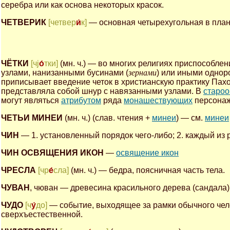
серебра или как основа некоторых красок.
ЧЕТВЕРИК
[четвер
и́
к]
— основная четырехугольная в плане
ЧЁТКИ
[чj
о́
тки]
(мн. ч.) — во многих религиях приспособле
узлами, нанизанными бусинами (
зернами
) или иными однор
приписывает введение четок в христианскую практику Пах
представляла собой шнур с навязанными узлами. В
староо
могут являться
атрибутом
ряда
монашествующих
персона
ЧЕТЬИ МИНЕИ
(мн. ч.) (слав. чтения +
минеи
) — см.
минеи
ЧИН
— 1. установленный порядок чего-либо; 2. каждый из 
ЧИН ОСВЯЩЕНИЯ ИКОН
—
освящение икон
ЧРЕСЛА
[чр
е́
сла]
(мн. ч.) — бедра, поясничная часть тела.
ЧУВАН
, чюван — древесина красильного дерева (сандала),
ЧУДО
[ч
у́
до]
— событие, выходящее за рамки обычного чело
сверхъестественной.