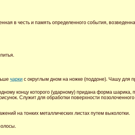
енная в честь и память определенного события, возведенн
питья.
льше
чарки
с округлым дном на ножке (поддоне). Чашу для 
дному концу которого (ударному) придана форма шарика, пр
исунок. Служит для обработки поверхности позолоченного
жений на тонких металлических листах путем выколотки.
волосы.