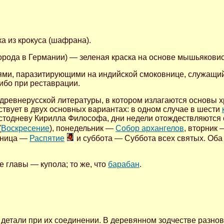
а из крокуса (шафрана).
города в Германии) — зеленая краска на основе мышьякови
ми, паразитирующими на индийской смоковнице, служащи
ибо при реставрации.
древнерусской литературы, в котором излагаются основы х
твует в двух основных вариантах: в одном случае в шести
Шестодневу Кирилла Философа, дни недели отождествляются
(
Воскресение
), понедельник —
Собор архангелов
, вторник
тница —
Распятие
и суббота — Суббота всех святых. Оба
 главы — купола; то же, что
барабан
.
 детали при их соединении. В деревянном зодчестве разно