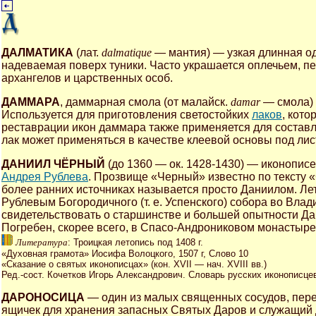
ДАЛМАТИКА
(лат.
dalmatique
— мантия) — узкая длинная од
надеваемая поверх туники. Часто украшается оплечьем, п
архангелов и царственных особ.
ДАММАРА
, даммарная смола (от малайск.
damar
— смола
Используется для приготовления светостойких
лаков
, кот
реставрации икон даммара также применяется для соста
лак может применяться в качестве клеевой основы под лис
ДАНИИЛ ЧЁРНЫЙ
(до 1360 — ок. 1428-1430) — иконописе
Андрея Рублева
. Прозвище «Черный» известно по тексту «Ск
более ранних источниках называется просто Даниилом. Ле
Рублевым Богородичного (т. е. Успенского) собора во Вла
свидетельствовать о старшинстве и большей опытности Д
Погребен, скорее всего, в Спасо-Андрониковом монастыре
Литература
: Троицкая летопись под 1408 г.
«Духовная грамота» Иосифа Волоцкого, 1507 г, Слово 10
«Сказание о святых иконописцах» (кон. XVII — нач. XVIII вв.)
Ред.-сост. Кочетков Игорь Александрович. Словарь русских иконописцев X
ДАРОНОСИЦА
— один из малых священных сосудов, пер
ящичек для хранения запасных Святых Даров и служащий 