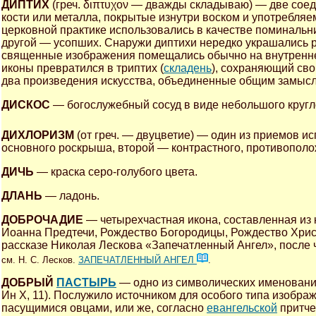
ДИПТИХ
(греч. διπτυχον — дважды складываю) — две соед
кости или металла, покрытые изнутри воском и употребля
церковной практике использовались в качестве поминальн
другой — усопших. Снаружи диптихи нередко украшались
священные изображения помещались обычно на внутренне
иконы превратился в триптих (
складень
), сохраняющий св
два произведения искусства, объединенные общим замыс
ДИСКОС
— богослужебный сосуд в виде небольшого кругл
ДИХЛОРИЗМ
(от греч. — двуцветие) — один из приемов ис
основного роскрыша, второй — контрастного, противополо
ДИЧЬ
— краска серо-голубого цвета.
ДЛАНЬ
— ладонь.
ДОБРОЧАДИЕ
— четырехчастная икона, составленная из
Иоанна Предтечи, Рождество Богородицы, Рождество Хрис
рассказе Николая Лескова «Запечатленный Ангел», после 
см. Н. С. Лесков.
ЗАПЕЧАТЛЕННЫЙ АНГЕЛ
.
ДОБРЫЙ
ПАСТЫРЬ
— одно из символических именований
Ин X, 11). Послужило источником для особого типа изобра
пасущимися овцами, или же, согласно
евангельской
притче 