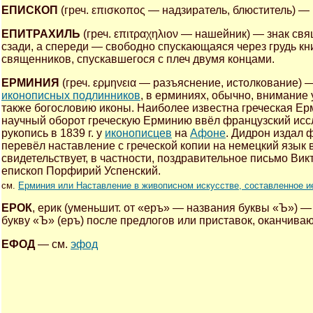
ЕПИСКОП
(греч. επισκοπος — надзиратель, блюститель) —
ЕПИТРАХИЛЬ
(греч. επιτραχηλιον — нашейник) — знак с
сзади, а спереди — свободно спускающаяся через грудь кн
священников, спускавшегося с плеч двумя концами.
ЕРМИНИЯ
(греч. ερμηνεια — разъяснение, истолкование) 
иконописных подлинников
, в ерминиях, обычно, внимание 
также богословию иконы. Наиболее известна греческая Ер
научный оборот греческую Ерминию ввёл французский исс
рукопись в 1839 г. у
иконописцев
на
Афоне
. Дидрон издал 
перевёл наставление с греческой копии на немецкий язык в
свидетельствует, в частности, поздравительное письмо Вик
епископ Порфирий Успенский.
см.
Ерминия или Наставление в живописном искусстве, составленное
ЕРОК
, ерик (уменьшит. от «еръ» — названия буквы «Ъ»)
букву «Ъ» (еръ) после предлогов или приставок, оканчива
ЕФОД
— см.
эфод