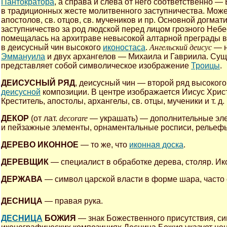
Пантократора
, а справа и слева от него соответственно 
в традиционных жесте молитвенного заступничества. Може
апостолов, св. отцов, св. мучеников и пр. Основной догма
заступничество за род людской перед лицом грозного Небе
помещалась на архитраве невысокой алтарной преграды виз
в деисусный чин высокого
иконостаса
.
Ангельский деисус
— н
Эммануила
и двух архангелов — Михаила и Гавриила. Сущ
представляет собой символическое изображение
Троицы
.
ДЕИСУСНЫЙ РЯД
, деисусный чин — второй ряд высоког
деисусной
композиции. В центре изображается Иисус Хрис
Креститель, апостолы, архангелы, св. отцы, мученики и т. д.
ДЕКОР
(от лат.
decorare
— украшать) — дополнительные эле
и пейзажные элементы, орнаментальные росписи, рельефы 
ДЕРЕВО ИКОННОЕ
— то же, что
иконная доска
.
ДЕРЕВЩИК
— специалист в обработке дерева, столяр. И
ДЕРЖАВА
— символ царской власти в форме шара, часто 
ДЕСНИЦА
— правая рука.
ДЕСНИЦА
БОЖИЯ
— знак Божественного присутствия, с