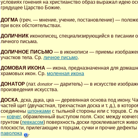
условиях гонения на христианство образ выражал идею о
грядущее Царство Божие.
ДОГМА
(греч. — мнение, учение, постановление) — полож
при всех обстоятельствах.
ДОЛИЧНИК
иконописец, специализирующийся в писании о
личного письма.
ДОЛИЧНОЕ ПИСЬМО
— в иконописи — приемы изображени
участков тела. Ср.
личное письмо
.
ДОМОВАЯ ИКОНА
— икона, предназначенная для домашн
храмовых икон. Ср.
моленная икона
ДОНАТОР
(лат.
donator
— даритель) — в искусстве изображе
произведения искусства.
ДОСКА
, дска, дцка, цка — деревянная основа под икону. 
частей щит (двучастная, трехчастная доска и т. д.), в кот
соединены
шпонками
с тыльной стороны или с торцов. С л
—
ковчег
, обрамленный выступом поля. Скос между ковчег
грунтом (
левкасом
) поверхность доски проклеивается живо
плоскости, прилегающие к торцам, сучки и прочие дефекты 
паволока
.