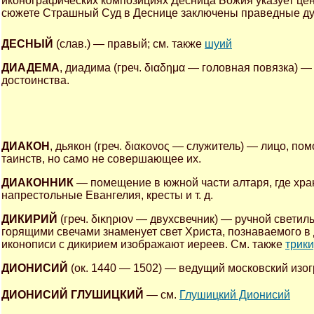
иконографических композициях Десница Божия указует ц
сюжете Страшный Суд в Деснице заключены праведные душ
ДЕСНЫЙ
(слав.) — правый; см. также
шуий
ДИАДЕМА
, диадима (греч. διαδημα — головная повязка) 
достоинства.
ДИАКОН
, дьякон (греч. διακονος — служитель) — лицо,
таинств, но само не совершающее их.
ДИАКОННИК
— помещение в южной части алтаря, где хра
напрестольные Евангелия, кресты и т. д.
ДИКИРИЙ
(греч. δικηριον — двухсвечник) — ручной светил
горящими свечами знаменует свет Христа, познаваемого в
иконописи с дикирием изображают иереев. См. также
трик
ДИОНИСИЙ
(ок. 1440 — 1502) — ведущий московский изо
ДИОНИСИЙ ГЛУШИЦКИЙ
— см.
Глушицкий Дионисий