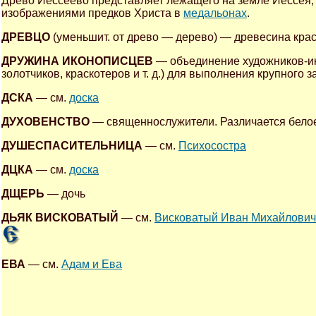
Древо Иессеево представляет лежащего на земле Иессея, и
изображениями предков Христа в
медальонах
.
ДРЕВЦО
(уменьшит. от древо — дерево) — древесина краси
ДРУЖИНА ИКОНОПИСЦЕВ
— объединение художников-ик
золотчиков, краскотеров и т. д.) для выполнения крупного з
ДСКА
— см.
доска
ДУХОВЕНСТВО
— священнослужители. Различается белое
ДУШЕСПАСИТЕЛЬНИЦА
— см.
Психосостра
ДЦКА
— см.
доска
ДЩЕРЬ
— дочь
ДЬЯК ВИСКОВАТЫЙ
— см.
Висковатый Иван Михайлович
ЕВА
— см.
Адам и Ева