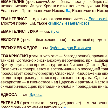
ЕВАНГЕЛИЕ
(греч. ευαγγελιον — благая весть) — общее н
жизнеописание Иисуса Христа и изложение его учения. На
Евангелия: Протоевангелие Иакова
, Евангелие от Нико
ЕВАНГЕЛИСТ
— один из авторов канонических
Евангелий
апостол Иоанн. См. также
символы евангелистов
ЕВАНГЕЛИСТ ЛУКА
— см.
Лука
ЕВЛОГИЯ
(греч. — благословенная) — памятный предмет,
ЕВТИХИЕВ ФЕДОР
— см.
Зубов Федор Евтихиев
ЕВХАРИСТИЯ
(греч. ευχαριστια — благодарение), причащ
таинств. Согласно христианскому вероучению, причащаю
Христу, вкушая во время литургии хлеб и вино (Святые Да
Евхаристия совершается в воспоминание о последней трап
прообразует крестную жертву Спасителя. Изображение евх
входит в программу росписи православного храма. Одно 
евхаристии — в иконостасе над Царскими вратами. Часто 
симметричных сцен: преподание хлеба и преподание вина.
ЕДЕССА
— см.
Эдесса
ЕКТЕНИЯ
(греч. εκτενεια — усердие, рвение) — молитве
богослужении от имени верующих
.