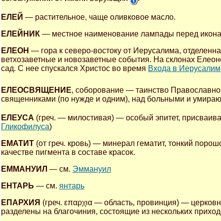
ЕЛЕЙ
— растительное, чаще оливковое масло.
ЕЛЕЙНИК
— местное наименование лампады перед икона
ЕЛЕОН
— гора к северо-востоку от Иерусалима, отделенна
ветхозаветные и новозаветные события. На склонах Елеон
сад. С нее спускался Христос во время
Входа в Иерусалим
ЕЛЕОСВЯЩЕНИЕ
, соборование — таинство Православно
священниками (по нужде и одним), над больными и умир
ЕЛЕУСА
(греч. — милостивая) — особый эпитет, присваи
Гликофилуса
)
ЕМАТИТ
(от греч. кровь) — минерал гематит, тонкий поро
качестве пигмента в составе красок.
ЕММАНУИЛ
— см.
Эммануил
ЕНТАРЬ
— см.
янтарь
ЕПАРХИЯ
(греч. επαρχια — область, провинция) — церко
разделены на благочиния, состоящие из нескольких приход