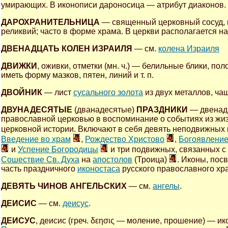
умирающих. В иконописи дароносица — атрибут диаконов.
ДАРОХРАНИТЕЛЬНИЦА
— священный церковный сосуд, 
реликвий; часто в форме храма. В церкви располагается на
ДВЕНАДЦАТЬ КОЛЕН ИЗРАИЛЯ
— см.
колена Израиля
ДВИЖКИ
, оживки, отметки (мн. ч.) — белильные блики, п
иметь форму мазков, пятен, линий и т. п.
ДВОЙНИК
— лист
сусального золота
из двух металлов, ча
ДВУНАДЕСЯТЫЕ
(дванадесятые)
ПРАЗДНИКИ
— двенад
православной церковью в воспоминание о событиях из жизн
церковной истории. Включают в себя девять неподвижных
Введение во храм
,
Рождество Христово
,
Богоявлени
и
Успение Богородицы
и три подвижных, связанных с
Сошествие Св. Духа
на
апостолов
(Троица)
. Иконы, по
часть праздничного
иконостаса
русского православного хр
ДЕВЯТЬ ЧИНОВ АНГЕЛЬСКИХ
— см.
ангелы
.
ДЕИСИС
— см.
деисус
.
ДЕИСУС
, деисис (греч. δεησις — моление, прошение) — и