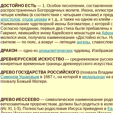
ДОСТОЙНО ЕСТЬ
— 1. Особое песнопение, составленное 
распространенных Богородичных молитв. Икона, иллюстри
четыре клейма (в соответствии с четырьмя стихами) и пре
апостолов
,
отцов церкви
и т. д., а также на одном из клей
Наименование чудотворной иконы Богоматери, с которой с
Согласно преданию, первые два стиха были прибавлены к 
Гавриил, явившийся иноку Карейского монастыря на
Афон
молился инок, получила наименование «Достойно есть». Н
свитком — по пояс, а вокруг — летящие
ангелы
, славослов
ДРАКОН
— одно из
апокалиптических
чудовищ. Изображает
ДРЕВНЕРУССКОЕ ИСКУССТВО
— средневековое русское
конкретные временные границы древнерусского искусства: с 
ДРЕВО ГОСУДАРСТВА РОССИЙСКОГО
(похвала Владим
Симоном Ушаковым
в 1667 г., на которой в
медальонах
на 
похвалу Божьей Матери.
ДРЕВО ИЕССЕЕВО
— символическое наименование родос
ветхозаветным пророчествам, должен был родиться в коле
(Ис XI, 1-5). Полностью родословие Иисуса приведено в
Ев