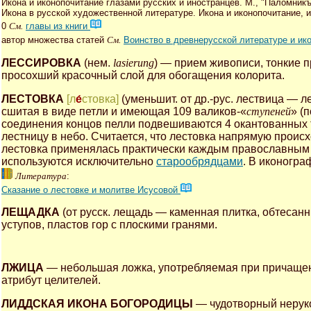
Икона и иконопочитание глазами русских и иностранцев. М., "Паломникъ"
Икона в русской художественной литературе. Икона и иконопочитание, ик
0
См.
главы из книги
автор множества статей
См.
Воинство в древнерусской литературе и ик
ЛЕССИРОВКА
(нем.
lasierung
) — прием живописи, тонкие 
просохший красочный слой для обогащения колорита.
ЛЕСТОВКА
[л
е́
стовка]
(уменьшит. от др.-рус. лествица — 
сшитая в виде петли и имеющая 109 валиков-«
ступеней
» (
соединения концов пелли подвешиваются 4 окантованных 
лестницу в небо. Считается, что лестовка напрямую проис
лестовка применялась практически каждым православны
используются исключительно
старообрядцами
. В иконогра
Литература
:
Сказание о лестовке и молитве Исусовой
ЛЕЩАДКА
(от русск. лещадь — каменная плитка, обтесан
уступов, пластов гор с плоскими гранями.
ЛЖИЦА
— небольшая ложка, употребляемая при причащени
атрибут целителей.
ЛИДДСКАЯ ИКОНА БОГОРОДИЦЫ
— чудотворный неруко