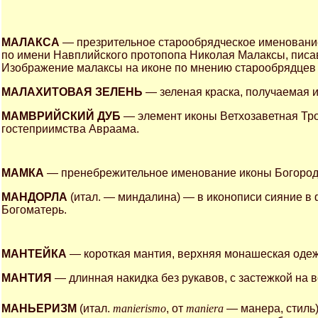
МАЛАКСА
— презрительное старообрядческое именовани
по имени Навплийского протопопа Николая Малаксы, писа
Изображение малаксы на иконе по мнению старообрядцев 
МАЛАХИТОВАЯ ЗЕЛЕНЬ
— зеленая краска, получаемая и
МАМВРИЙСКИЙ ДУБ
— элемент иконы Ветхозаветная Тро
гостеприимства Авраама.
МАМКА
— пренебрежительное именование иконы Богороди
МАНДОРЛА
(итал. — миндалина) — в иконописи сияние в 
Богоматерь.
МАНТЕЙКА
— короткая мантия, верхняя монашеская одеж
МАНТИЯ
— длинная накидка без рукавов, с застежкой на 
МАНЬЕРИЗМ
(итал.
manierismo
, от
maniera
— манера, стиль)