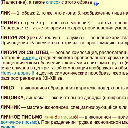
(Палестина), а также
список
с этого образа
.
ЛИК
— 1. образ; 2. то же, что икона; 3. изображение лица на
ЛИТИЯ
(от греч. λιτη — просьба, моление) — часть всено
Совершается также во время похорон, повиновения умерши
ЛИТУРГИЯ
(греч. λειτουργια — служба) — основное христ
Причащения. Разделяется на три части: проскомидию, лит
ЛИТУРГИЯ СВ. ОТЕЦ
— особая композиция, располагавша
алтарной
абсиды
средневекового православного храма и
священническом облачении с книгами и свитками в руках (и
ряде случаев в центре такой композиции изображался объ
Нерукотворный
и другие символические прообразы жертвы 
распространение в XII-XIII вв.
ЛИЦО
— в иконописи обращенная к зрителю поверхность 
ЛИЦОВКА
, лишовка — окончательная доводка (шлифовка
ЛИЧНИК
— мастер-иконописец, специализирующийся в лич
ЛИЧНОЕ ПИСЬМО
[личн
о́
е письм
о́
]
— в иконописи — прием
доличное письмо
). При разделении труда в иконописной 
личник
.