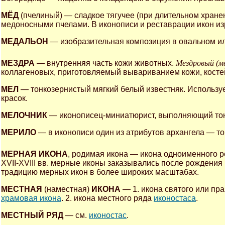
МЁД
(пчелиный) — сладкое тягучее (при длительном хран
медоносными пчелами. В иконописи и реставрации икон изр
МЕДАЛЬОН
— изобразительная композиция в овальном ил
МЕЗДРА
— внутренняя часть кожи животных.
Мездровый (ме
коллагеновых, приготовляемый вывариванием кожи, косте
МЕЛ
— тонкозернистый мягкий белый известняк. Использу
красок.
МЕЛОЧНИК
— иконописец-миниатюрист, выполняющий тон
МЕРИЛО
— в иконописи один из атрибутов архангела — тон
МЕРНАЯ ИКОНА
, родимая икона — икона одноименного р
XVII-XVIII вв. мерные иконы заказывались после рождени
традицию мерных икон в более широких масштабах.
МЕСТНАЯ
(наместная)
ИКОНА
— 1. икона святого или пра
храмовая икона
. 2. икона местного ряда
иконостаса
.
МЕСТНЫЙ РЯД
— см.
иконостас
.