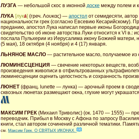
ЛУЗГА
— небольшой скос в иконной
доске
между полем и к
ЛУКА
[лук
а́
]
(греч. Λουκας) —
апостол
от семидесяти, автор
национальности грек (согласно Евсевию Кесарийскому). Пр
преданию, апостол Лука написал первые иконы Богородиц
свидетельство об иконе авторства Луки относится к VI в.:
послала Пульхерии из Иерусалима икону Божией матери, н
(5 мая), 18 октября (4 ноября) и 4 (17) января.
ЛЬНЯНОЕ МАСЛО
— растительное масло, получаемое из 
ЛЮМИНЕСЦЕНЦИЯ
— свечение некоторых веществ, возб
произведения живописи в отфильтрованных ультрафиолето
люминесценции оценить целостность и сохранность произ
ЛЮНЕТ
(франц. lunette — лунка) — арочный проем в своде
сквозных люнетах размещают окна, глухие могут украшатся 
МАКСИМ ГРЕК
(Михаил Триволис) (ок. 1470 — 1555) — пре
переводчик. Прибыл в Москву с Афона по запросу Василия 
книги, стал автором сочинений различной тематики. Память 
см.
Максим Грек. О СВЯТЫХ ИКОНАХ.