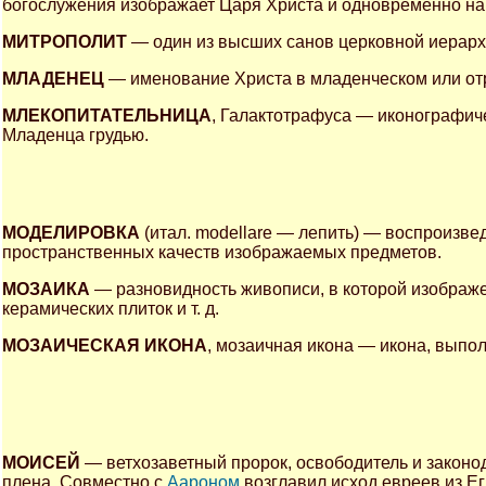
богослужения изображает Царя Христа и одновременно на
МИТРОПОЛИТ
— один из высших санов церковной иерархи
МЛАДЕНЕЦ
— именование Христа в младенческом или отр
МЛЕКОПИТАТЕЛЬНИЦА
, Галактотрафуса — иконографич
Младенца грудью.
МОДЕЛИРОВКА
(итал. modellare — лепить) — воспроизв
пространственных качеств изображаемых предметов.
МОЗАИКА
— разновидность живописи, в которой изображе
керамических плиток и т. д.
МОЗАИЧЕСКАЯ ИКОНА
, мозаичная икона — икона, выпо
МОИСЕЙ
— ветхозаветный пророк, освободитель и законод
плена. Совместно с
Аароном
возглавил исход евреев из Ег