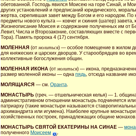
обетованной. Господь явился Моисею на горе Синай, и Мои
других установлений и предписаний юридического, моральн
жертва, скрепившая завет между Богом и его народом. П
предметы нового культа — ковчег и скиния (шатер) завета
Жизнеописание Моисея и содержание полученных им от Бо
Левит, Числа и Второзаконие, составляющих вместе с перв
Тора). Память пророка 4 (17) сентября.
МОЛЕННАЯ
(от
молиться
) — особое помещение в жилом д
для княжеских и царских дворцов. У старообрядцев во вр
коллективные богослужения общин.
МОЛЕННАЯ ИКОНА
(от
молиться
) — икона, предназначен
размер моленной иконы — одна
пядь
, отсюда название и
МОЛЯЩАЯСЯ
— см.
Оранта
.
МОНАСТЫРЬ
(греч. — отшельническая келья) — 1. общин
административном отношении монастырь подчиняется или 
патриарху (такие монастыри называются ставропигиальны
архимандрита или игумена). Наиболее крупные монастыри 
хозяйственных построек, принадлежащих общине монахов
МОНАСТЫРЬ СВЯТОЙ ЕКАТЕРИНЫ НА СИНАЕ
—
мона
полученного
Моисеем
.