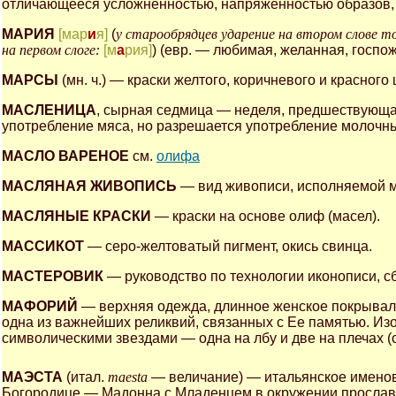
отличающееся усложненностью, напряженностью образов, 
МАРИЯ
[мар
и
я]
(
у старообрядцев ударение на втором слове т
на первом слоге:
[м
а
рия]
) (евр. — любимая, желанная, госпо
МАРСЫ
(мн. ч.) — краски желтого, коричневого и красног
МАСЛЕНИЦА
, сырная седмица — неделя, предшествующая
употребление мяса, но разрешается употребление молочных
МАСЛО ВАРЕНОЕ
см.
олифа
МАСЛЯНАЯ ЖИВОПИСЬ
— вид живописи, исполняемой 
МАСЛЯНЫЕ КРАСКИ
— краски на основе олиф (масел).
МАССИКОТ
— серо-желтоватый пигмент, окись свинца.
МАСТЕРОВИК
— руководство по технологии иконописи, с
МАФОРИЙ
— верхняя одежда, длинное женское покрывало
одна из важнейших реликвий, связанных с Ее памятью. Из
символическими звездами — одна на лбу и две на плечах (
МАЭСТА
(итал.
maesta
— величание) — итальянское имено
Богородице — Мадонна с Младенцем в окружении прослав