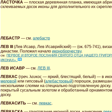
ЛАСТОЧКА
— плоская деревянная планка, имеющая абрис
склеиваемых досок иконы для дополнительного их скрепл
ЛЕБАСТР
— см.
алебастр
ЛЕВ III
(Лев Исавр, Лев Исаврийский) — (ок. 675-741), виза
династии. Положил начало
иконоборчеству
.
см.
ПЕРВОЕ И ВТОРОЕ ПОСЛАНИЯ СВЯТОГО ОТЦА НАШЕГО ГРИГОР
ИКОНАХ».
ЛЕВ ИСАВР
— см.
ЛЕВ III
.
ЛЕВКАС
(греч. λευκος — яркий, блестящий, белый) — в ик
меловой
или гипсовый (
алебастровый
) порошок, размешан
несколькими слоями на специально подготовленную доску
покрытый сусальным золотом и обработанный орнаменто
доску.
ЛЕВКАСИТЬ
— см.
левкас
.
ЛЕВКАСКА
— грунтование иконной доски, нанесение
левк