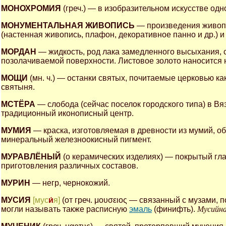
МОНОХРОМИЯ
(греч.) — в изобразительном искусстве одн
МОНУМЕНТАЛЬНАЯ ЖИВОПИСЬ
— произведения живопи
(настенная живопись, плафон, декоративное панно и др.) 
МОРДАН
— жидкость, род лака замедленного высыхания, 
позолачиваемой поверхности. Листовое золото наносится н
МОЩИ
(мн. ч.) — останки святых, почитаемые церковью к
святыня.
МСТЁРА
— слобода (сейчас поселок городского типа) в Вя
традиционный иконописный центр.
МУМИЯ
— краска, изготовляемая в древности из мумий, о
минеральный железноокисный пигмент.
МУРАВЛЁНЫЙ
(о керамических изделиях) — покрытый гл
приготовления различных составов.
МУРИН
— негр, чернокожий.
МУСИЯ
[мус
и́
я]
(от греч. μουσειος — связанный с музами,
могли называть также расписную
эмаль
(финифть).
Мусийна