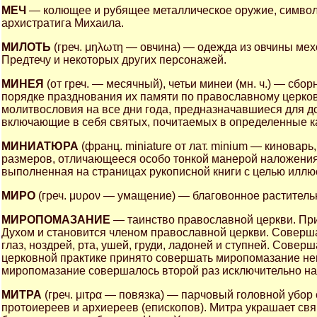
МЕЧ
— колющее и рубящее металлическое оружие, символ п
архистратига Михаила.
МИЛОТЬ
(греч. μηλωτη — овчина) — одежда из овчины ме
Предтечу и некоторых других персонажей.
МИНЕЯ
(от греч. — месячный), четьи минеи (мн. ч.) — сб
порядке празднования их памяти по православному церков
молитвословия на все дни года, предназначавшиеся для д
включающие в себя святых, почитаемых в определенные 
МИНИАТЮРА
(франц. miniature от лат. minium — киновар
размеров, отличающееся особо тонкой манерой наложения
выполненная на страницах рукописной книги с целью иллю
МИРО
(греч. μυρον — умащение) — благовонное раститель
МИРОПОМАЗАНИЕ
— таинство православной церкви. Пр
Духом и становится членом православной церкви. Совер
глаз, ноздрей, рта, ушей, груди, ладоней и ступней. Сове
церковной практике принято совершать миропомазание не
миропомазание совершалось второй раз исключительно на
МИТРА
(греч. μιτρα — повязка) — парчовый головной убо
протоиереев и архиереев (епископов). Митра украшает св