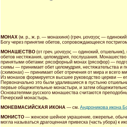
МОНАХ
(м. р., ж. р. — монахиня) (греч. μοναχος — одинок
Богу через принятие обетов, сопровождающееся постригом
МОНАШЕСТВО
(от греч. μοναχος — одинокий, отшельник)
обетов нестяжания, целомудрия, послушания. Монашество 
принятыми обетами: рясофорный монах (рясофор) — подго
схимы — принимает обет целомудрия, нестяжательства и п
(схимонах) — принимает обет отречения от мира и всего м
Из монахов формируется высшее руководство церкви — епис
Первоначально это были удалившиеся в пустыню отшельни
первые общежительные монастыри, и затем общежительное
Основателями русского монашества считаются преподобные
Печерский монастырь.
МОНЕВМАСИЙСКАЯ ИКОНА
— см.
Андроникова икона Б
МОНИСТО
— женское шейное украшение, ожерелье, обычн
могла называться драгоценная привеска (часть убора) к и