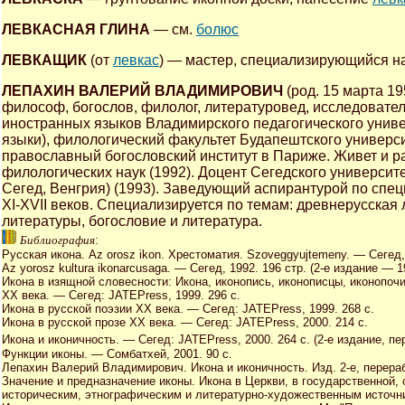
ЛЕВКАСНАЯ ГЛИНА
— см.
болюс
ЛЕВКАЩИК
(от
левкас
) — мастер, специализирующийся на
ЛЕПАХИН ВАЛЕРИЙ ВЛАДИМИРОВИЧ
(род. 15 марта 19
философ, богослов, филолог, литературовед, исследовател
иностранных языков Владимирского педагогического униве
языки), филологический факультет Будапештского универс
православный богословский институт в Париже. Живет и ра
филологических наук (1992). Доцент Сегедского университе
Сегед, Венгрия) (1993). Заведующий аспирантурой по спе
XI-XVII веков. Специализируется по темам: древнерусская
литературы, богословие и литература.
Библиография
:
Русская икона. Az orosz ikon. Хрестоматия. Szoveggyujtemeny. — Сегед, 
Az уorosz kultura ikonarcusaga. — Сегед, 1992. 196 стр. (2-е издание — 
Икона в изящной словесности: Икона, иконопись, иконописцы, иконопоч
XX века. — Сегед: JATEPress, 1999. 296 с.
Икона в русской поэзии XX века. — Сегед: JATEPress, 1999. 268 с.
Икона в русской прозе XX века. — Сегед: JATEPress, 2000. 214 с.
Икона и иконичность. — Сегед: JATEPress, 2000. 264 с. (2-е издание, пер
Функции иконы. — Сомбатхей, 2001. 90 с.
Лепахин Валерий Владимирович. Икона и иконичность. Изд. 2-е, перераб. 
Значение и предназначение иконы. Икона в Церкви, в государственной,
историческим, этнографическим и литературно-художественным источник