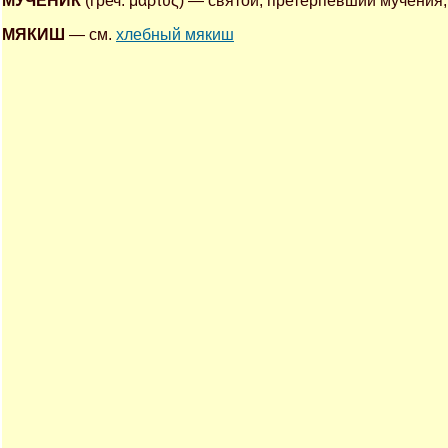
МУЧЕНИК
(греч. μαρτυς) — святой, претерпевший мучения
МЯКИШ
— см.
хлебный мякиш