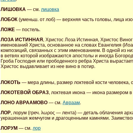
ЛИШОВКА
— см.
лицовка
ЛОБОК
(уменьш. от лоб) — верхняя часть головы, лица и
ЛОЖЕ
— постель.
ЛОЗА ИСТИННАЯ
, Христос Лоза Истинная, Христос Вино
именований Христа, основанное на словах Евангелия (Иоан
композиций, связанных с этим именованием. В одной из ни
в ветвях которой изображаются апостолы и иногда Богород
Гроба Господня или прободенного ребра Христа вырастает л
Христос выдавливает из нее вино в потир.
ЛОКОТЬ
— мера длины, размер локтевой кости человека, от
ЛОКОТЕВОЙ ОБРАЗ
, локтевая икона — икона размером 
ЛОНО АВРААМОВО
— см.
Авраам
.
ЛОР
, лорум (греч. λωρος — лента) — деталь облачения ар
украшенная жемчугом и драгоценными камнями. Заимствов
ЛОРУМ
— см.
лор