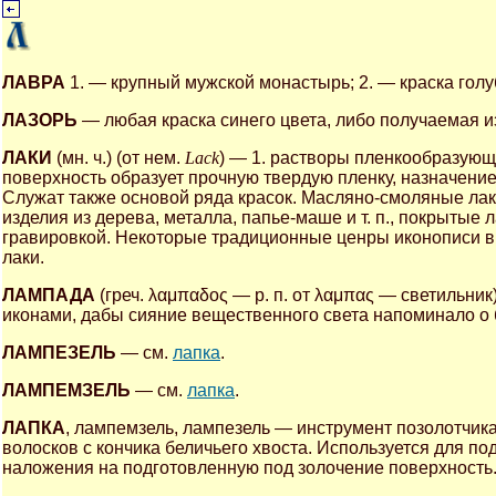
ЛАВРА
1. — крупный мужской монастырь; 2. — краска гол
ЛАЗОРЬ
— любая краска синего цвета, либо получаемая и
ЛАКИ
(мн. ч.) (от нем.
Lack
) — 1. растворы пленкообразующ
поверхность образует прочную твердую пленку, назначение
Служат также основой ряда красок. Масляно-смоляные ла
изделия из дерева, металла, папье-маше и т. п., покрытые
гравировкой. Некоторые традиционные ценры иконописи в
лаки.
ЛАМПАДА
(греч. λαμπαδος — р. п. от λαμπας — светильн
иконами, дабы сияние вещественного света напоминало о 
ЛАМПЕЗЕЛЬ
— см.
лапка
.
ЛАМПЕМЗЕЛЬ
— см.
лапка
.
ЛАПКА
, лампемзель, лампезель — инструмент позолотчика
волосков с кончика беличьего хвоста. Используется для по
наложения на подготовленную под золочение поверхность