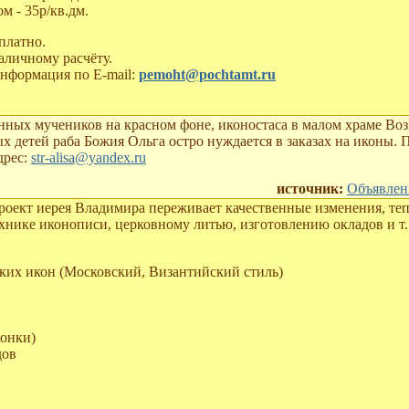
ом - 35р/кв.дм.
платно.
аличному расчёту.
информация по E-mail:
pemoht@pochtamt.ru
нных мучеников на красном фоне, иконостаса в малом храме Воз
х детей раба Божия Ольга остро нуждается в заказах на иконы.
дрес:
str-alisa@yandex.ru
источник:
Объявлен
оект иерея Владимира переживает качественные изменения, теп
нике иконописи, церковному литью, изготовлению окладов и т. д
ких икон (Московский, Византийский стиль)
конки)
дов