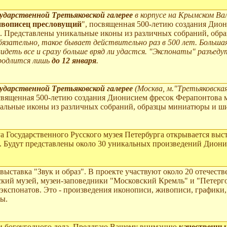
ударственной Третьяковской галерее
в корпусе на Крымском Вал
ивописец пресловущий
", посвященная 500-летию создания Ди
. Представлены уникальные иконы из различных собраний, обр
язательно, такое бывает действительно раз в 500 лет. Больша
идеть все и сразу больше вряд ли удастся. "Экспонаты" разъеду
родлится лишь
до 12 января
.
ударственной Третьяковской галерее
(Москва, м."Третьяковская
освященная 500-летию создания Дионисием фресок Ферапонто
альные иконы из различных собраний, образцы миниатюры и ши
нуа Государственного Русского музея Петербурга открывается вы
 Будут представлены около 30 уникальных произведений Дионис
выставка "Звук и образ". В проекте участвуют около 20 отечес
ский музей, музеи-заповедники "Московский Кремль" и "Петерг
экспонатов. Это - произведения иконописи, живописи, графики,
ы.
и богоугодного дела. Предлгаю Вашему вниманию
качественны