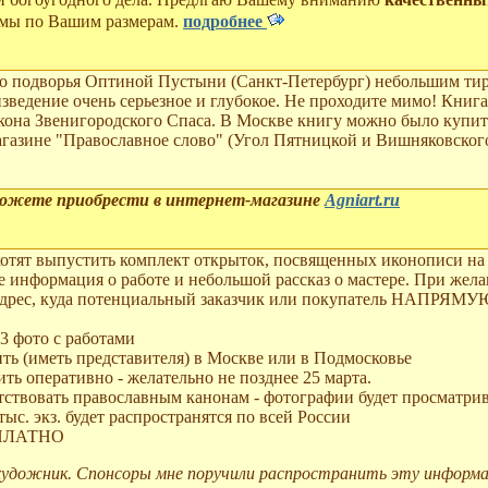
рамы по Вашим размерам.
подробнее
о подворья Оптиной Пустыни (Санкт-Петербург) небольшим тира
изведение очень серьезное и глубокое. Не проходите мимо! Книг
кона Звенигородского Спаса. В Москве книгу можно было купит
магазине "Православное слово" (Угол Пятницкой и Вишняковского
можете приобрести в интернет-магазине
Agniart.ru
хотят выпустить комплект открыток, посвященных иконописи н
те информация о работе и небольшой рассказ о мастере. При жел
адрес, куда потенциальный заказчик или покупатель НАПРЯ
3 фото с работами
ть (иметь представителя) в Москве или в Подмосковье
ть оперативно - желательно не позднее 25 марта.
тствовать православным канонам - фотографии будет просматри
тыс. экз. будет распространятся по всей России
ЕСПЛАТНО
 художник. Спонсоры мне поручили распространить эту информаци