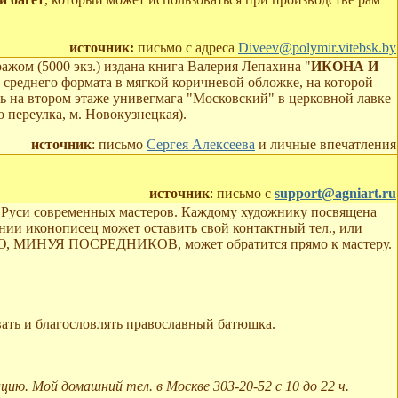
источник:
письмо с адреса
Diveev@polymir.vitebsk.by
жом (5000 экз.) издана книга Валерия Лепахина "
ИКОНА И
а среднего формата в мягкой коричневой обложке, на которой
ь на втором этаже унивегмага "Московский" в церковной лавке
 переулка, м. Новокузнецкая).
источник
: письмо
Сергея Алексеева
и личные впечатления
источник
: письмо c
support@agniart.ru
а Руси современных мастеров. Каждому художнику посвящена
ании иконописец может оставить свой контактный тел., или
МУЮ, МИНУЯ ПОСРЕДНИКОВ, может обратится прямо к мастеру.
вать и благословлять православный батюшка.
ю. Мой домашний тел. в Москве 303-20-52 с 10 до 22 ч.