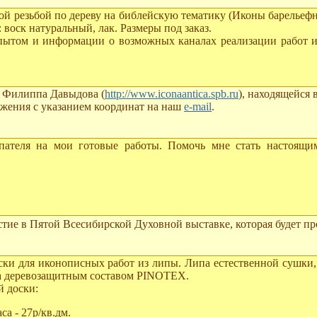
й резьбой по дереву на библейскую тематику (Иконы барельеф
воск натуральный, лак. Размеры под заказ.
пытом и информации о возможных каналах реализации работ и
 Филиппа Давыдова (
http://www.iconaantica.spb.ru
), находящейся 
жения с указанием коoрдинат на наш
е-mail
.
пателя на мои готовые работы. Помочь мне стать настоящим
тие в Пятой Всесибирской Духовной выставке, которая будет пр
ски для иконописных работ из липы. Липа естественной сушки,
на деревозащитным составом PINOTEX.
й доски:
са - 27р/кв.дм.