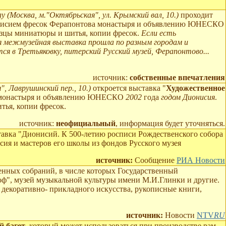
у (Москва, м."Октябрьская", ул. Крымский вал, 10.)
проходит
онисием фресок Ферапонтова монастыря и объявлению ЮНЕСКО
азцы миниатюры и шитья, копии фресок.
Если есть
я межмузейная выставка прошла по разным городам и
тся в Третьяковку, питерский Русский музей, Ферапонтово...
источник:
собственные впечатления
", Лаврушинский пер., 10.)
откроется выставка "
Художественное
ва монастыря и объявлению ЮНЕСКО
2002
года
годом Дионисия
.
тья, копии фресок.
источник:
неофициальный
, информация будет уточняться.
ставка "Дионисий. К 500-летию росписи Рождественского собора
ия и мастеров его школы из фондов Русского музея
источник:
Сообщение
РИА Новости
твенных собраний, в числе которых Государственный
оф", музей музыкальной культуры имени М.И.Глинки и другие.
 декоративно- прикладного искусства, рукописные книги,
источник:
Новости
NTV
RU
й багет
, который может использоваться при производстве рам