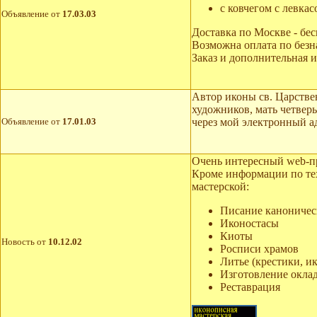
с ковчегом с левкас
Объявление от
17.03.03
Доставка по Москве - бес
Возможна оплата по безн
Заказ и дополнительная 
Автор иконы св. Царстве
художников, мать четверы
Объявление от
17.01.03
через мой электронный а
Очень интересный web-пр
Кроме информации по тех
мастерской:
Писание каноничес
Иконостасы
Киоты
Новость от
10.12.02
Росписи храмов
Литье (крестики, и
Изготовление окла
Реставрация