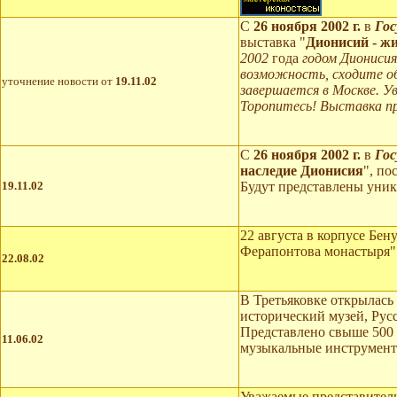
C
26 ноября 2002 г.
в
Гос
выставка "
Дионисий - ж
2002
года
годом Дионисия
возможность, сходите об
уточнение новости от
19.11.02
завершается в Москве. Ув
Торопитесь! Выставка п
C
26 ноября 2002 г.
в
Гос
наследие Дионисия
", п
19.11.02
Будут представлены уник
22 августа в корпусе Бе
Ферапонтова монастыря".
22.08.02
В Третьяковке открылась 
исторический музей, Рус
Представлено свыше 500 
11.06.02
музыкальные инструмент
Уважаемые представител