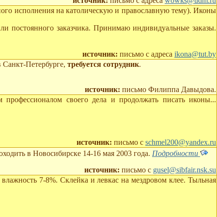
источник:
письмо с адреса
wowks@udm.ru
ного исполнения на католическую и православную тему). Иконы
ли постоянного заказчика. Принимаю индивидуальные заказы.
источник:
письмо с адреса
ikona@tut.by
в Санкт-Петербурге,
требуется сотрудник
.
источник:
письмо Филиппа Давыдова.
 профессионалом своего дела и продолжать писать иконы...
источник:
письмо с
schmel200@yandex.ru
оходить в Новосибирске 14-16 мая 2003 года.
Подробности
источник:
письмо с
gusel@sibfair.nsk.su
 влажность 7-8%. Склейка и левкас на мездровом клее. Тыльная