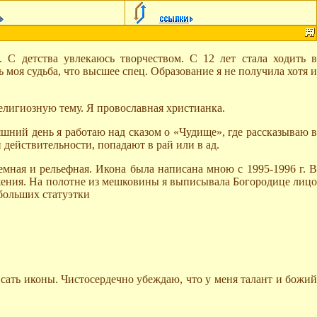
 С детства увлекаюсь творчеством. С 12 лет стала ходить в
моя судьба, что высшее спец. Образование я не получила хотя и
религиозную тему. Я провославная христианка.
шний день я работаю над сказом о «Чудище», где рассказываю в
 действительности, попадают в рай или в ад.
мная и рельефная. Икона была написана мною с 1995-1996 г. В
ложения. На полотне из мешковины я выписывала Богородице лицо
ебольших статуэтки
сать иконы. Чистосердечно убеждаю, что у меня талант и божий