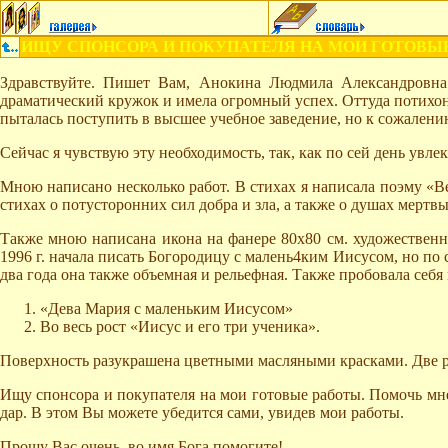
ИЩУ СПОНСОРА И ПОКУПАТЕЛЯ НА МОИ ГОТОВЫ
Здравствуйте. Пишет Вам, Анокина Людмила Александровна. 
драматический кружок и имела огромный успех. Оттуда потихоньк
пыталась поступить в высшее учебное заведение, но к сожалению
Сейчас я чувствую эту необходимость, так, как по сей день увл
Мною написано несколько работ. В стихах я написала поэму «В
стихах о потусторонних сил добра и зла, а также о душах мертв
Также мною написана икона на фанере 80x80 см. художественн
1996 г. начала писать Богородицу с малень4ким Иисусом, но по
два года она также объемная и рельефная. Также пробовала себя
«Дева Мария с маленьким Иисусом»
Во весь рост «Иисус и его три ученика».
Поверхность разукрашена цветными масляными красками. Две ра
Ищу спонсора и покупателя на мои готовые работы. Помочь мне
дар. В этом Вы можете убедится сами, увидев мои работы.
Прошу Вас очень, во имя Бога помогите!