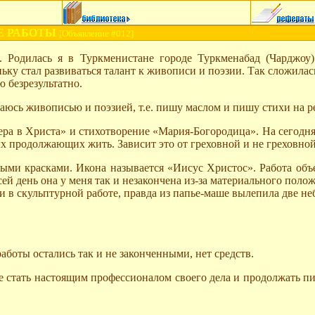
Е РАБОТЫ
[Объявление #012]
Родилась я в Туркменистане городе Туркменабад (Чарджоу).
у стал развиваться талант к живописи и поэзии. Так сложилась 
 безрезультатно.
екаюсь живописью и поэзией, т.е. пишу маслом и пишу стихи на 
ера в Христа» и стихотворение «Мария-Богородица». На сегодня
ых продолжающих жить. Зависит это от греховной и не греховной
ыми красками. Икона называется «Иисус Христос». Работа объе
 сей день она у меня так и незакончена из-за материального по
 и в скульптурной работе, правда из папье-маше вылепила две н
боты остались так и не законченными, нет средств.
 стать настоящим профессионалом своего дела и продолжать пи