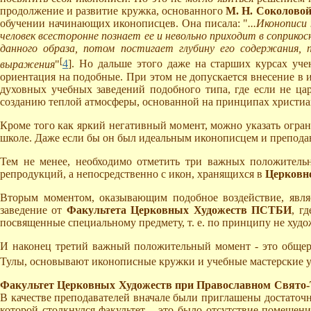
продолжение и развитие кружка, основанного
М. Н. Соколово
обучении начинающих иконописцев. Она писала: "
...Иконописи
человек всесторонне познает ее и невольно приходит в соприк
данного образа, потом постигает глубину его содержания,
[
выражения
"
4
]. Но дальше этого даже на старших курсах уч
ориентация на подобные. При этом не допускается внесение в и
духовных учебных заведений подобного типа, где если не ца
созданию теплой атмосферы, основанной на принципах христиа
Кроме того как яркий негативный момент, можно указать огра
школе. Даже если бы он был идеальным иконописцем и преподав
Тем не менее, необходимо отметить три важных положительн
репродукций, а непосредственно с икон, хранящихся в
Церковн
Вторым моментом, оказывающим подобное воздействие, являе
заведение от
Факультета Церковных Художеств ПСТБИ
, г
посвященные специальному предмету, т. е. по принципу не худо
И наконец третий важный положительный момент - это общер
Тулы, основывают иконописные кружки и учебные мастерские у 
Факультет Церковных Художеств при Православном Свято-
В качестве преподавателей вначале были приглашены достато
которой столкнулся факультет, - это было отсутствие помещен