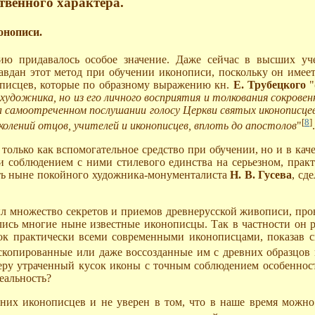
твенного характера.
онописи.
ию придавалось особое значение. Даже сейчас в высших уч
авдан этот метод при обучении иконописи, поскольку он имеет
описцев, которые по образному выражению кн.
Е. Трубецкого
"
 художника, но из его личного восприятия и толкования сокров
на самоотреченном послушании голосу Церкви святых иконописце
[
8
]
олений отцов, учителей и иконописцев, вплоть до апостолов
"
.
 только как вспомогательное средство при обучении, но и в ка
ли соблюдением с ними стилевого единства на серьезном, пра
уть ныне покойного художника-монументалиста
Н. В. Гусева
, сд
л множество секретов и приемов древнерусской живописи, про
лись многие ныне известные иконописцы. Так в частности он 
сок практически всеми современными иконописцами, показав с
 скопированные или даже воссозданные им с древних образцов
еру утраченный кусок иконы с точным соблюдением особенност
еальность?
их иконописцев и не уверен в том, что в наше время можно 