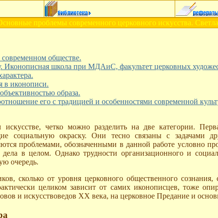
 Основные проблемы современного церковного искусства. Светл
 современном обществе.
. Иконописная школа при МДАиС, факультет церковных художес
арактера.
я в иконописи.
объективностью образа.
оотношение его с традицией и особенностями современной куль
искусстве, четко можно разделить на две категории. Перв
щие социальную окраску. Они тесно связаны с задачами др
тся проблемами, обозначенными в данной работе условно проб
дела в целом. Однако трудности организационного и социаль
ую очередь.
ков, сколько от уровня церковного общественного сознания,
рактически целиком зависит от самих иконописцев, тоже опи
ловов и искусствоведов XX века, на церковное Предание и осно
ра