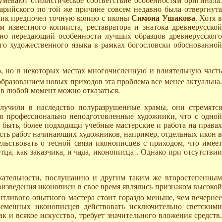
умевают стилистическое соответствие особенностям оригинала.
арийского по той же причине совсем недавно была отвергнута
чик предпочел точную копию с иконы
Симона Ушакова
. Хотя 
 известного копииста, реставратора и знатока древнерусской
рно передающий особенности лучших образцов древнерусског
го художественного языка в рамках богословски обоснованной
ю, но в некоторых местах многочисленную и влиятельную част
образованием новых приходов эта проблема все менее актуальна
и в любой момент можно отказаться.
лучили в наследство полуразрушенные храмы, они стремятся
я профессионально неподготовленные художники, что с одной
т быть, более подходящи учебные мастерские и работа на правах
ость работ начинающих художников, например, отдельных икон в
ьствовать о тесной связи иконописцев с приходом, что имеет
ца, как заказчика, и чада, иконописца . Однако при отсутствии
яжательности, послушанию и другим таким же второстепенным
изведения иконописи в свое время являлись признаком высокой
антливого опытного мастера стоит гораздо меньше, чем вечерне
ременных иконописцев действовать исключительно светскими
 и всякое искусство, требует значительного вложения средств.