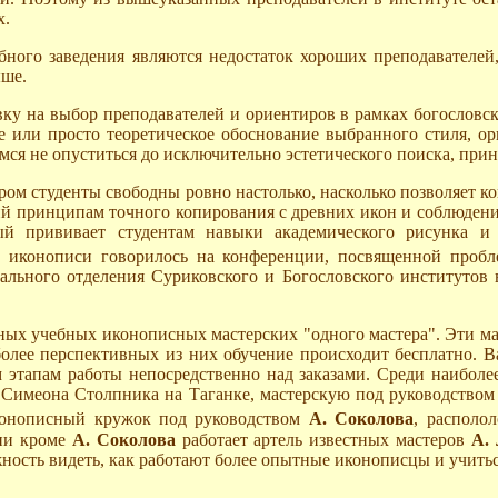
х.
ого заведения являются недостаток хороших преподавателей,
ыше.
 на выбор преподавателей и ориентиров в рамках богословски
 или просто теоретическое обоснование выбранного стиля, ор
имся не опуститься до исключительно эстетического поиска, пр
ором студенты свободны ровно настолько, насколько позволяет к
й принципам точного копирования с древних икон и соблюдени
ый прививает студентам навыки академического рисунка и р
в иконописи говорилось на конференции, посвященной проб
льного отделения Суриковского и Богословского институтов 
х учебных иконописных мастерских "одного мастера". Эти мас
более перспективных из них обучение происходит бесплатно. 
 этапам работы непосредственно над заказами. Среди наиболе
.Симеона Столпника на Таганке, мастерскую под руководство
конописный кружок под руководством
А. Соколова
, располо
нии кроме
А. Соколова
работает артель известных мастеров
А.
жность видеть, как работают более опытные иконописцы и учитьс