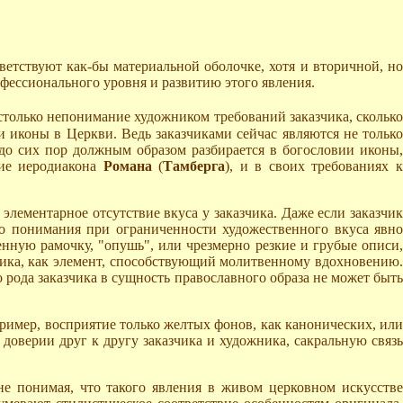
етствуют как-бы материальной оболочке, хотя и вторичной, но
фессионального уровня и развитию этого явления.
 столько непонимание художником требований заказчика, скольк
и иконы в Церкви. Ведь заказчиками сейчас являются не только
 до сих пор должным образом разбирается в богословии иконы,
ние иеродиакона
Романа
(
Тамберга
), и в своих требованиях 
 элементарное отсутствие вкуса у заказчика. Даже если заказчик
о понимания при ограниченности художественного вкуса явно
енную рамочку, "опушь", или чрезмерно резкие и грубые описи,
азчика, как элемент, способствующий молитвенному вдохновению.
о рода заказчика в сущность православного образа не может быть
пример, восприятие только желтых фонов, как канонических, или
 доверии друг к другу заказчика и художника, сакральную связь
не понимая, что такого явления в живом церковном искусстве