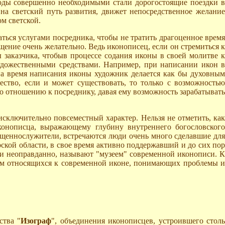
оды совершенно необходимыми стали дорогостоящие поездки в
а светский путь развития, движет непосредственное желание
м светской.
ться услугами посредника, чтобы не тратить драгоценное время
щение очень желательно. Ведь иконописец, если он стремиться к
 заказчика, чтобыв процессе содания иконы в своей молитве к
удожественными средствами. Например, при написании икон в
 на время написания иконы художник делается как бы духовны
ество, если и может существовать, то только с возможностью
о отношению к посреднику, давая ему возможность зарабатывать
исключительно повсеместный характер. Нельзя не отметить, как
конописца, выражающему глубину внутреннего богословского
ященнослужители, встречаются люди очень много сделавшие для
рской области, в свое время активно поддержавший и до сих пор
и неоправданно, называют "музеем" современной иконописи. К
нием относящихся к современной иконе, понимающих проблемы и
ства "
Изограф
", объединения иконописцев, устроившего стол