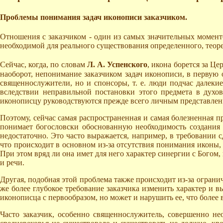
Проблемы понимания задач иконописи заказчиком.
Отношения с заказчиком - один из самых значительных моменто
необходимой для реального существования определенного, теоре
Сейчас, когда, по словам
Л. А. Успенского
, икона борется за Це
наоборот, непонимание заказчиком задач иконописи, в первую 
священнослужители, но и спонсоры, т. е. люди подчас далеки
вследствии неправильной постановки этого предмета в дух
иконописцу руководствуются прежде всего личным представлен
Поэтому, сейчас самая распространенная и самая болезненная про
понимает богословски обоснованную необходимость создания 
недостаточно. Это часто выражается, например, в требовании 
что происходит в основном из-за отсутствия понимания иконы, 
При этом вряд ли она имет для него характер синергии с Богом,
и речи.
Другая, подобная этой проблема также происходит из-за ограни
же более глубокое требование заказчика изменить характер и в
иконописца с первообразом, но может и нарушить ее, что более 
Часто заказчик, особенно священнослужитель, совершенно не