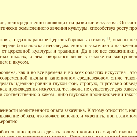
в, непосредственно влияющих на развитие искусства. Он соотв
тически осмысленного явления культуры, способствуя росту про
[
1
]
рковь, тогда как раньше Церковь боролась за икону
, опасны не
очередь богословская неосведомленность заказчика о назначени
е от церковной культуры и традиции. Да и не все священники
овных школах, о чем говорилось выше в ссылке на выступле
ием и вкусом.
блема, как и во все времена и во всех областях искусства - это
современной иконы в каноничном средневековом стиле, таког
сделать идеально ровный глухой фон, строгую, тщательно обвед
как произведения искусства, т.е. икона не существует для зак
 и соответственно о каком - либо глубоком проникновении таког
ченности молитвенного опыта заказчика. К этому относится, на
ыражение образа, что может, конечно, и укрепить, при взаимном
вероятно.
обоснованно просит сделать точную копию со старой иконы, 