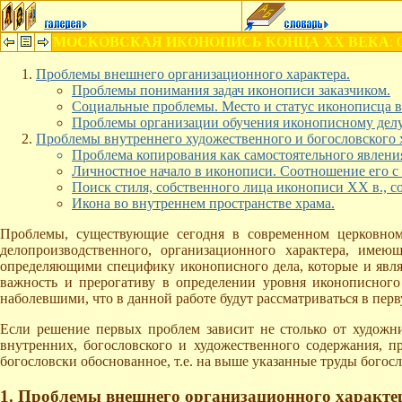
МОСКОВСКАЯ ИКОНОПИСЬ КОНЦА XX ВЕКА
:
Проблемы внешнего организационного характера.
Проблемы понимания задач иконописи заказчиком.
Социальные проблемы. Место и статус иконописца в
Проблемы организации обучения иконописному делу
Проблемы внутреннего художественного и богословского х
Проблема копирования как самостоятельного явлени
Личностное начало в иконописи. Соотношение его с 
Поиск стиля, собственного лица иконописи XX в., с
Икона во внутреннем пространстве храма.
Проблемы, существующие сегодня в современном церковном 
делопроизводственного, организационного характера, имею
определяющими специфику иконописного дела, которые и являю
важность и прерогативу в определении уровня иконописного 
наболевшими, что в данной работе будут рассматриваться в перв
Если решение первых проблем зависит не столько от художни
внутренних, богословского и художественного содержания, п
богословски обоснованное, т.е. на выше указанные труды богос
1. Проблемы внешнего организационного характе