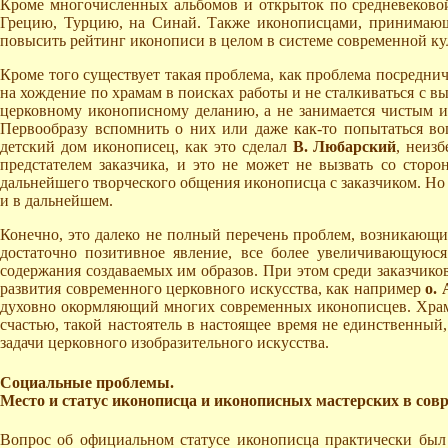
Кроме многочисленных альбомов и открыток по средневековой
Грецию, Турцию, на Синай. Также иконописцами, принимающи
повысить рейтинг иконописи в целом в системе современной кул
Кроме того существует такая проблема, как проблема посредни
на хождение по храмам в поисках работы и не сталкиваться с в
церковному иконописному деланию, а не занимается чистым ис
Первообразу вспомнить о них или даже как-то попытаться во
детский дом иконописец, как это сделал
В. Любарский
, неиз
предстателем заказчика, и это не может не вызвать со сторо
дальнейшего творческого общения иконописца с заказчиком. Но
и в дальнейшем.
Конечно, это далеко не полный перечень проблем, возникающий 
достаточно позитивное явление, все более увеличивающуюся
содержания создаваемых им образов. При этом среди заказчик
развития современного церковного искусства, как например
о.
духовно окормляющий многих современных иконописцев. Храм, 
счастью, такой настоятель в настоящее время не единственны
задачи церковного изобразительного искусства.
Социальные проблемы.
Место и статус иконописца и иконописных мастерских в сов
Вопрос об официальном статусе иконописца практически был 