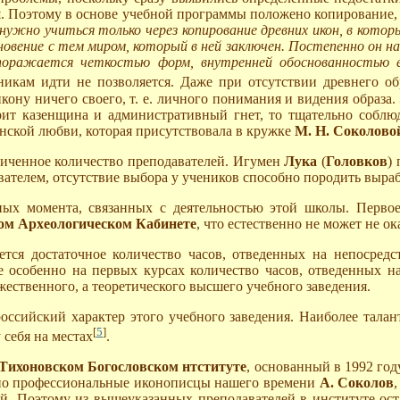
й
. Поэтому в основе учебной программы положено копирование,
 нужно учиться только через копирование древних икон, в котор
основение с тем миром, который в ней заключен. Постепенно он
 поражается четкостью форм, внутренней обоснованностью 
еникам идти не позволяется. Даже при отсутствии древнего о
кону ничего своего, т. е. личного понимания и видения образа.
рит казенщина и административный гнет, то тщательно соблю
нской любви, которая присутствовала в кружке
М. Н. Соколово
ниченное количество преподавателей. Игумен
Лука
(
Головков
)
ателем, отсутствие выбора у учеников способно породить выра
ых момента, связанных с деятельностью этой школы. Первое,
ом Археологическом Кабинете
, что естественно не может не о
тся достаточное количество часов, отведенных на непосредс
де особенно на первых курсах количество часов, отведенных н
жественного, а теоретического высшего учебного заведения.
оссийский характер этого учебного заведения. Наиболее тал
[
5
]
себя на местах
.
Тихоновском Богословском нтституте
, основанный в 1992 год
чно профессиональные иконописцы нашего времени
А. Соколов
ий. Поэтому из вышеуказанных преподавателей в институте ост