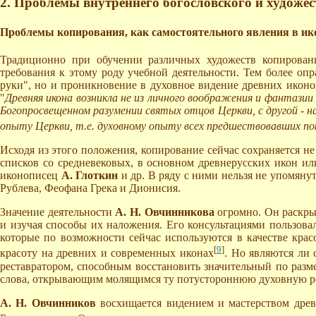
2. Проблемы внутреннего богословского и художес
Проблемы копирования, как самостоятельного явления в ик
Традиционно при обучении различных художеств копирован
требования к этому роду учебной деятельности. Тем более опр
руки", но и проникновение в духовное видение древних икон
"
Древняя икона возникла не из личного воображения и фантазии
Богопросвещенном разумении святых отцов Церкви, с другой - 
опыту Церкви, т.е. духовному опыту всех предшествовавших пок
Исходя из этого положения, копирование сейчас сохраняется не
списков со средневековых, в основном древнерусских икон и
иконописец
А. Глоткин
и др. В ряду с ними нельзя не упомян
Рублева, Феофана Грека и Дионисия.
Значение деятельности
А. Н. Овчинникова
огромно. Он раскры
и изучая способы их наложения. Его консультациями пользова
которые по возможности сейчас используются в качестве кра
[
9
]
красоту на древних и современных иконах
. Но являются ли
реставратором, способным восстановить значительный по разм
слова, открывающим молящимся ту потустороннюю духовную р
А. Н. Овчинников
восхищается видением и мастерством древн