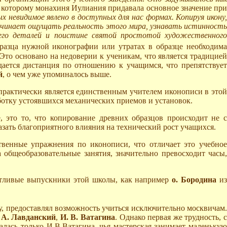
 которому монахиня Иулиания придавала основное значение пр
ых невидимое явлено в доступных для нас формах. Копируя икону
 начинает ощущать реальность этого мира, узнавать истинность
его деталей и поистине святой простотой художественного
бразца нужной иконографии или утратах в образце необходима
 Это основано на недоверии к ученикам, что является традицией
дается дистанция по отношению к учащимся, что препятствует
й
, о чем уже упоминалось выше.
 практически является единственным учителем иконописи в это
ботку устоявшихся механических приемов и установок.
 это то, что копирование древних образцов происходит не с
казать благоприятного влияния на технический рост учащихся.
твенные упражнения по иконописи, что отличает это учебное
а общеобразовательные занятия, значительно превосходит часы
антливые выпускники этой школы, как например
o. Бородина
и
у, предоставлял возможность учиться исключительно москвичам.
,
А. Лавданский
,
И. В. Ватагина
. Однако первая же трудность, 
алась только И.В.Ватагина, чья мастерская занимает маленькую