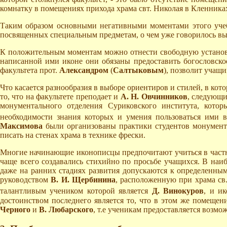
комнатку в помещениях прихода храма свт. Николая в Кленника
Таким образом основными негативными моментами этого учебн
посвященных специальным предметам, о чем уже говорилось в
К положительным моментам можно отнести свободную установку
написанной ими иконе они обязаны предоставить богословское
факультета прот.
Александром
(
Салтыковым
), позволит учащ
Что касается разнообразия в выборе ориентиров и стилей, в кот
то, что на факультете преподает и
А. Н. Овчинников
, следующи
монументального отделения Суриковского института, котор
необходимости знания которых и умения пользоваться ими 
Максимова
были организованы практики студентов монумента
писать на стенах храма в технике фрески.
Многие начинающие иконописцы предпочитают учиться в частны
чаще всего создавались стихийно по просьбе учащихся. В наи
даже на ранних стадиях развития допускаются к определенным
руководством
В. И. Щербинина
, расположенную при храма св
талантливым учеником которой является
Д. Винокуров
, и и
достоинством последнего является то, что в этом же помеще
Черного
и
В. Любарского
, т.е ученикам предоставляется возмо