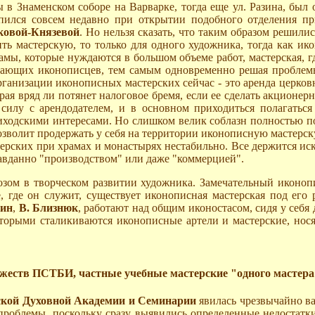
 в Знаменском соборе на Варварке, тогда еще ул. Разина, бы
ился совсем недавно при открытии подобного отделения пр
ковой-Князевой
. Но нельзя сказать, что таким образом решил
ть мастерскую, то только для одного художника, тогда как ик
рамы, которые нуждаются в большом объеме работ, мастерская, 
инающих иконописцев, тем самым одновременно решая проблемы
ганизации иконописных мастерских сейчас - это аренда церков
орая вряд ли потянет налоговое бремя, если ее сделать акцион
лу с арендодателем, и в основном приходиться полагаться 
риходскими интересами. Но слишком велик соблазн полностью по
озволит продержать у себя на территории иконописную мастерску
рских при храмах и монастырях нестабильно. Все держится иск
авданно "производством" или даже "коммерцией".
мозом в творческом развитии художника. Замечательный иконо
 где он служит, существует иконописная мастерская под его 
лин
,
В. Близнюк
, работают над общим иконостасом, сидя у себя 
оторыми сталикиваются иконописные артели и мастерские, нос
еств ПСТБИ, частные учебные мастерские "одного мастера
кой Духовной Академии и Семинарии
явилась чрезвычайно в
проблемы, поскольку сразу выявились определенные недостатки