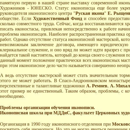
памятную первую в нашей стране выставку современной иконы
Художников - ЮНЕСКО. Статус иконописца еще более укреп
руководителя иконописного центра "
Руская икона
"
Е. Рыщен
обществе. Если
Художественный Фонд
и способен предостави
сколько совместного труда. Сейчас, когда восстанавливаются х
писать иконостасы, привлекая непосредственно к работе нач
проблема иконописцев. Наиболее распространенная практика ор
работ. Однако отсутствие статуса иконописной мастерской, кот
невозможным заключение договора, имеющего юридическую си
клерикальное служение, и оно вряд ли может идти вразрез с п
найдется такой настоятель, который до конца своего служения п
данный момент положение практически всех иконописных масте
при этом иконописное дело часто называется совершенно неопр
А ведь отсутствие мастерской может стать значительным тор
этого не может работать. В Спасо-Андрониковском монастыре,
перспективные и талантливые художники
А. Ремнев
,
А. Миха
этот пример не единственный. Таким образом, проблемы, с к
необходимо.
Проблемы организации обучения иконописи.
Иконописная школа при МДДиС, факультет Церковных худож
Организация в 1990 году иконописного отделения при
Московс
посвятить себя иконописи. Но это не могло явиться решением 