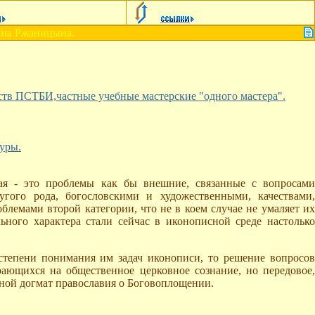
ана Ржаницына.
тв ПСТБИ,частные учебные мастерские "одного мастера".
туры.
ая - это проблемы как бы внешние, связанные с вопросами
угого рода, богословскими и художественными, качествами,
лемами второй категории, что не в коем случае не умаляет их
ного характера стали сейчас в иконописной среде настолько
 степени понимания им задач иконописи, то решение вопросов
рающихся на общественное церковное сознание, но передовое,
вной догмат православия о Боговоплощении.