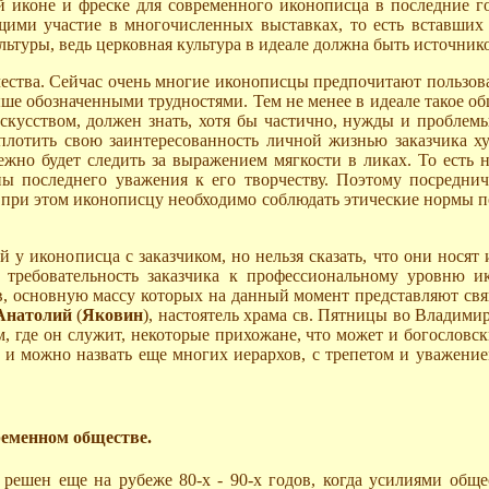
 иконе и фреске для современного иконописца в последние г
ми участие в многочисленных выставках, то есть вставших н
ьтуры, ведь церковная культура в идеале должна быть источнико
чества. Сейчас очень многие иконописцы предпочитают пользова
ыше обозначенными трудностями. Тем не менее в идеале такое об
кусством, должен знать, хотя бы частично, нужды и проблемы
плотить свою заинтересованность личной жизнью заказчика х
бежно будет следить за выражением мягкости в ликах. То есть
ны последнего уважения к его творчеству. Поэтому посреднич
 при этом иконописцу необходимо соблюдать этические нормы п
у иконописца с заказчиком, но нельзя сказать, что они носят 
 требовательность заказчика к профессиональному уровню и
ов, основную массу которых на данный момент представляют св
 Анатолий
(
Яковин
), настоятель храма св. Пятницы во Владими
где он служит, некоторые прихожане, что может и богословск
й, и можно назвать еще многих иерархов, с трепетом и уваже
ременном обществе.
решен еще на рубеже 80-х - 90-х годов, когда усилиями обще