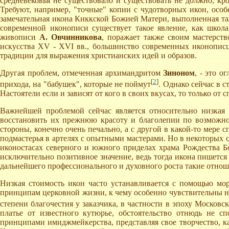
средневековья не существовало и существовать не должно, кр
Требуют, например, "точные" копии с чудотворных икон, осо
замечательная икона Киккской Божией Матери, выполненная т
современной иконописи существует такое явление, как школа 
живописи
А. Овчинникова
, поражает также своим мастерст
искусства XV - XVI вв., большинство современных иконописц
традиции для выражения христианских идей и образов.
Другая проблем, отмеченная архимандритом
Зиноном
, - это 
[
2
]
прихода, на "бабушек", которые не поймут
. Однако сейчас в 
Настоятели если и зависят от кого в своих вкусах, то только от
Важнейшей проблемой сейчас является относительно низкая 
восстановить их прежнюю красоту и благолепии по возможно
стороны, конечно очень печально, а с другой в какой-то мере с
подмастерья в артелях с опытными мастерами. Но в некоторых с
иконостасах северного и южного приделах храма Рождества Бо
исключительно позитивное значение, ведь тогда икона пишется 
дальнейшего профессионального и духовного роста такие отнош
Низкая стоимость икон часто устанавливается с помощью мо
принципам церковной жизни, к чему особенно чувствительны н
степени благочестия у заказчика, в частности в эпоху Московск
платье от известного кутюрье, обстоятельство отнюдь не с
принципами имиджмейкерства, представляя свое творчество, ка