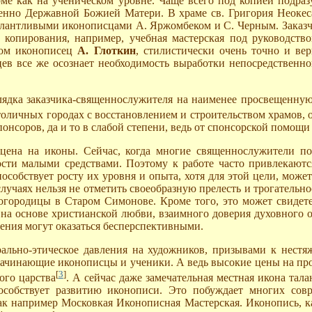
оме как на ученическом уровне. Чаще всего под копией подраз
бенно Державной Божией Матери. В храме св. Григория Неокес
алантливыми иконописцами А. Яржомбеком и С. Черным. Заказ
копирования, например, учебная мастерская под руководством
вом иконописец
А. Глоткин
, стилистически очень точно и ве
ев все же осознает необходимость выработки непосредственно
оглядка заказчика-священнослужителя на наименее просвещенну
столичных городах с восстановлением и строительством храмов, 
 спонсоров, да и то в слабой степени, ведь от спонсорской помощ
цена на иконы. Сейчас, когда многие священнослужители по
сти малыми средствами. Поэтому к работе часто привлекаютс
пособствует росту их уровня и опыта, хотя для этой цели, може
лучаях нельзя не отметить своеобразную прелесть и трогательн
городицы в Старом Симонове. Кроме того, это может свидетел
на основе христианской любви, взаимного доверия духовного от
ения могут оказаться бесперспективными.
рально-этическое давления на художников, призывами к нест
ачинающие иконописцы и ученики. А ведь высокие цены на про
[
3
]
ого царства
. А сейчас даже замечательная местная икона тал
пособствует развитию иконописи. Это побуждает многих сов
к например Московкая Иконописная Мастерская. Иконопись, как