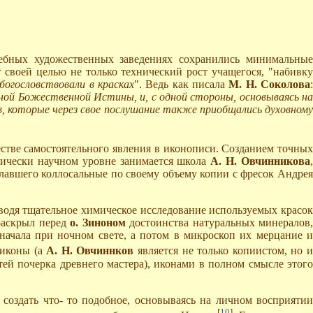
ебных художественных заведениях сохранились минимальные
 своей целью не только технический рост учащегося, "набивку
богословствовали в красках
". Ведь как писала
М. Н. Соколова
енной Божественной Истины, и, с одной стороны, основываясь на
в, которые через свое послушание также приобщались духовному
честве самостоятельного явления в иконописи. Созданием точных
ктически научном уровне занимается школа
А. Н. Овчинникова
елавшего коллосальные по своему объему копии с фресок Андре
водя тщательное химическое исследование используемых красо
раскрыл перед
о. Зиноном
достоинства натуральных минералов,
начала при ночном свете, а потом в микроскоп их мерцание и
 иконы (а
А. Н. Овчиннков
является не только копиистом, но 
ей почерка древнего мастера), иконами в полном смысле этого
создать что- то подобное, основываясь на личном восприяти
[
10
]