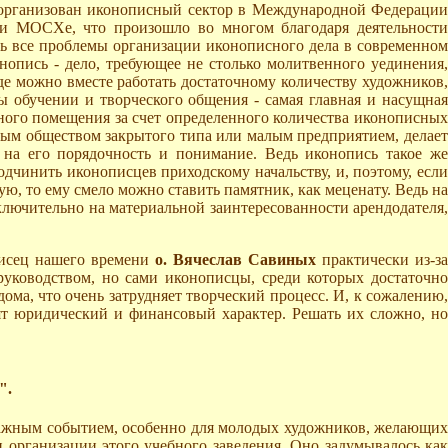
л организован иконописный сектор в Международной Федерации
и МОСХе, что произошло во многом благодаря деятельности
ись все проблемы организации иконописного дела в современном
онопись - дело, требующее не столько молитвенного уединения
где можно вместе работать достаточному количеству художников,
 обучении и творческого общения - самая главная и насущная
ного помещения за счет определенного количества иконописных
ерным обществом закрытого типа или малым предприятием, делает
на его порядочность и понимание. Ведь иконопись такое же
дчинить иконописцев приходскому начальству, и, поэтому, если
ю, то ему смело можно ставить памятник, как меценату. Ведь на
лючительно на материальной заинтересованности арендодателя,
писец нашего времени
о. Вячеслав Савиных
практически из-з
руководством, но сами иконописцы, среди которых достаточно
дома, что очень затрудняет творческий процесс. И, к сожалению
ят юридический и финансовый характер. Решать их сложно, но
".
ажным событием, особенно для молодых художников, желающи
 организации этого учебного заведения. Оно задумывалось как