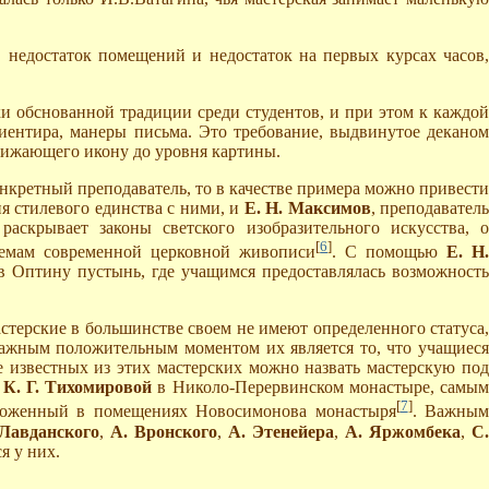
 недостаток помещений и недостаток на первых курсах часов,
 обснованной традиции среди студентов, и при этом к каждой
иентира, манеры письма. Это требование, выдвинутое деканом
инижающего икону до уровня картины.
онкретный преподаватель, то в качестве примера можно привести
я стилевого единства с ними, и
Е. Н. Максимов
, преподавател
аскрывает законы светского изобразительного искусства, о
[
6
]
лемам современной церковной живописи
. С помощью
Е. Н
в Оптину пустынь, где учащимся предоставлялась возможность
терские в большинстве своем не имеют определенного статуса,
Важным положительным моментом их является то, что учащиеся
е известных из этих мастерских можно назвать мастерскую под
м
К. Г. Тихомировой
в Николо-Перервинском монастыре, самым
[
7
]
ложенный в помещениях Новосимонова монастыря
. Важны
 Лавданского
,
А. Вронского
,
А. Этенейера
,
А. Яржомбека
,
С
я у них.