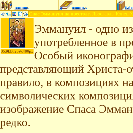
Спас Эммануил на престоле.
Ярославль. Конец X
Эммануил - одно из
употребленное в про
35.9kB, 259x480px
Особый иконографи
представляющий Христа-о
правило, в композициях н
символических композици
изображение Спаса Эмману
редко.