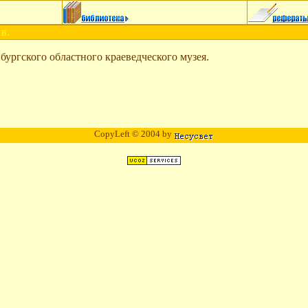
 в.
бургского областного краеведческого музея.
CopyLeft © 2004 by