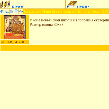
Не рыдай Мене Мати
. Кон. XVIII - 1-ая четв. XIX
Икона невьянской школы из собрания екатерин
Размер иконы 30x33.
78.05kB, 541x600px