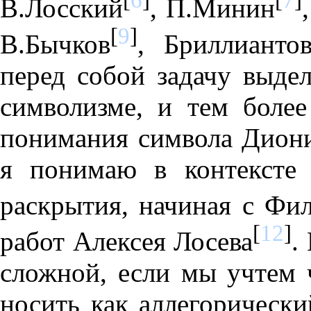
В.Лосский
, П.Минин
[
9
]
В.Бычков
, Бриллианто
перед собой задачу выдел
символизме, и тем более
понимания символа Диони
я понимаю в контексте 
раскрытия, начиная с Фи
[
12
]
работ Алексея Лосева
.
сложной, если мы учтем 
носить как аллегорически