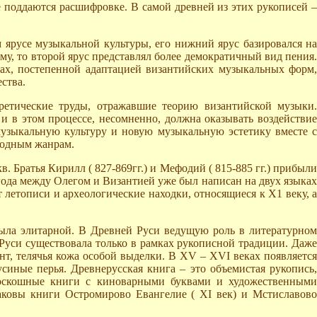
е поддаются расшифровке. В самой древней из этих рукописей –
ярусе музыкальной культуры, его нижний ярус базировался на
у, то второй ярус представлял более демократичный вид пения.
ах, постепенной адаптацией византийских музыкальных форм,
ства.
ретические труды, отражавшие теорию византийской музыки.
 в этом процессе, несомненно, должна оказывать воздействие
музыкальную культуру и новую музыкальную эстетику вместе с
родным жанрам.
. Братья Кирилл ( 827-869гг.) и Мефодий ( 815-885 гг.) прибыли
года между Олегом и Византией уже был написан на двух языках
летописи и археологические находки, относящиеся к Х1 веку, а
 была элитарной. В Древней Руси ведущую роль в литературном
 Руси существовала только в рамках рукописной традиции. Даже
т, телячья кожа особой выделки. В ХV – ХVI веках появляется
синые перья. Древнерусская книга – это объемистая рукопись,
 роскошные книги с киноварными буквами и художественными
ковы книги Остромирово Евангелие ( ХI век) и Мстиславово