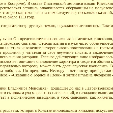
е в Костроме). В состав Ипатьевской летописи входят Киевская
рентьевская летопись заканчивается оборванным на полуслове
тот рассказ закончен и за ним следует еще несколько сказаний,
 ее около 1113 года.
 сотрясать тогда русскую землю, осуждаются летописцем. Таким
у «vita».Он представляет жизнеописания знаменитых епископов,
сь церковью святыми. Отсюда жития в науке часто обозначаются
авил и стиля изложения: неторопливого повествования в третьем
 прощения у читателя за свое неумение писать, а заключение
ошего знания риторики. Главное действующее лицо изображалось
исключает описание становление характера и сводится обычно к
 параллелью которому может быть древнерусская иконопись. В
ра либо зла. По преданию, Нестору – летописцу принадлежит
еба - «Сказание о Борисе и Глебе» и житие игумена Феодосия -
ниями Владимира Мономаха», дошедшее до нас в Лаврентьевском
оим сыновьям ряд моральных наставлений, в назидание выписав
ает в политическое завещание, в урок сыновьям, как княжить,
а расцвета, которая в Константинопольском книжном искусстве