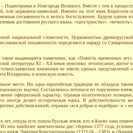
 – Поднепровья и Новгорода Великого. Вместе с тем в процессе
й, или церковнославянский. Именно на этот язык Кириллом и
ковная письменность и велось богослужение. Будучи одним из
лемым достоянием русского языка: «пространство», «вечность»,
енной национальной словесности. Церковностью древнерусской
неславянской письменности определяется наряду со Священным
х такие выдающиеся памятники, как «Повесть временных лет»,
кой литературы ХI – ХII веков невелико: летописание, житие и
осточнославянские книжники не имели единых представлений о
та Иллариона, и воинскую повесть.
льное место. Ни одна европейская традиция не обладала таким
пециальную выучку. Составлялись летописи по поручению князя,
 менее официозный характер, отражая политическую позицию,
то иногда делает историческая наука. В действительности же
итике действия князей, отражая «вся добраа и недобраа» и « не
лет, откуда есть пошла Русская земля, кто в Киеве нача первее
 Из них наиболее замечательны две: сборник 1377 года, условно
го князя Дмитрия Константиновича (1323\24 – 1383), и сборник