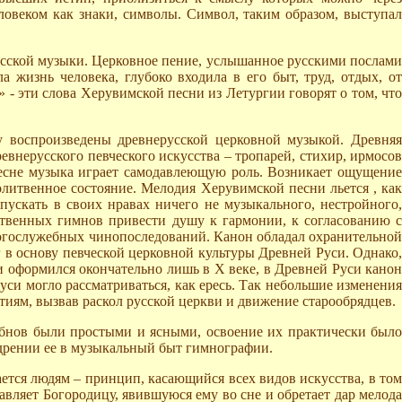
ловеком как знаки, символы. Символ, таким образом, выступал
русской музыки. Церковное пение, услышанное русскими послами
 жизнь человека, глубоко входила в его быт, труд, отдых, от
- эти слова Херувимской песни из Летургии говорят о том, что
у воспроизведены древнерусской церковной музыкой. Древняя
евнерусского певческого искусства – тропарей, стихир, ирмосов
 песне музыка играет самодавлеющую роль. Возникает ощущение
литвенное состояние. Мелодия Херувимской песни льется , как
ускать в своих нравах ничего не музыкального, нестройного,
ственных гимнов привести душу к гармонии, к согласованию с
богослужебных чинопоследований. Канон обладал охранительной
 в основу певческой церковной культуры Древней Руси. Однако,
 оформился окончательно лишь в Х веке, в Древней Руси канон
уси могло рассматриваться, как ересь. Так небольшие изменения
тиям, вызвав раскол русской церкви и движение старообрядцев.
нов были простыми и ясными, освоение их практически было
едрении ее в музыкальный быт гимнографии.
ается людям – принцип, касающийся всех видов искусства, в том
вляет Богородицу, явившуюся ему во сне и обретает дар мелода