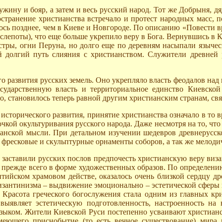
ужину и бояр, а затем и весь русский народ. Тот же Добрыня, 
остранение христианства встречало и протест народных масс, 
ось позднее, чем в Киеве и Новгороде. По описанию «Повести в
(слепоты), что еще больше укрепило веру в Бога. Вернувшись в 
стры, огни Перуна, но долго еще по деревням насыпали языче
й долгий путь слияния с христианством. Служители древней
о развития русских земель. Оно укрепляло власть феодалов над
сударственную власть и территориальное единство Киевской
во, становилось теперь равной другим христианским странам, св
 исторического развития, принятие христианства означало в то
кой окультуривания русского народа. Даже несмотря на то, что 
анской мысли. При детальном изучении шедевров древнерусско
й, фресковые и скульптурные орнаменты соборов, а так же мело
 заставили русских послов предпочесть христианскую веру виза
и прежде всего в форме художественных образов. По определени
тийском храмовом действе, оказалось очень близкой сердцу др
византинизма – выдвижение эмоционально – эстетической сферы 
расота греческого богослужения стала одним из главных кри
выявляет эстетическую подготовленность, настроенность на 
зыком. Жители Киевской Руси постепенно усваивают христианс
меющего приснобытие (то есть вечное существование) мира