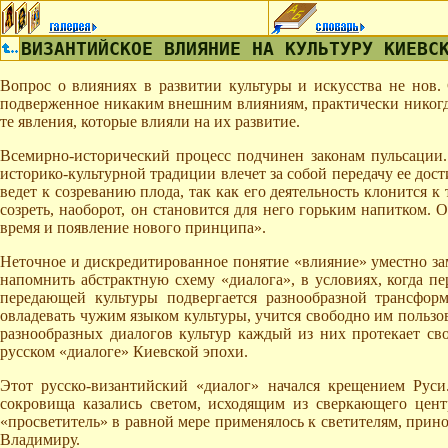
ВИЗАНТИЙСКОЕ ВЛИЯНИЕ НА КУЛЬТУРУ КИЕВС
Вопрос о влияниях в развитии культуры и искусства не нов. 
подверженное никаким внешним влияниям, практически никогда
те явления, которые влияли на их развитие.
Всемирно-исторический процесс подчинен законам пульсации. 
историко-культурной традиции влечет за собой передачу ее до
ведет к созреванию плода, так как его деятельность клонится к
созреть, наоборот, он становится для него горьким напитком. О
время и появление нового принципа».
Неточное и дискредитированное понятие «влияние» уместно зам
напомнить абстрактную схему «диалога», в условиях, когда пе
передающей культуры подвергается разнообразной трансфо
овладевать чужим языком культуры, учится свободно им пользо
разнообразных диалогов культур каждый из них протекает сво
русском «диалоге» Киевской эпохи.
Этот русско-византийский «диалог» начался крещением Руси
сокровища казались светом, исходящим из сверкающего центр
«просветитель» в равной мере применялось к светителям, прин
Владимиру.