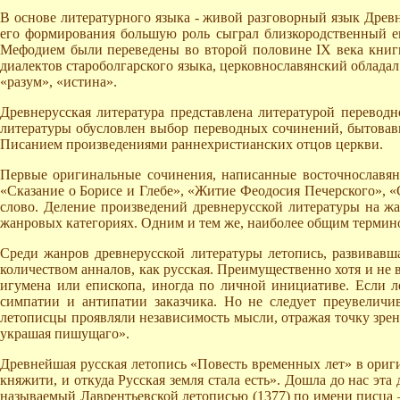
В основе литературного языка - живой разговорный язык Древн
его формирования большую роль сыграл близкородственный ем
Мефодием были переведены во второй половине IХ века книги
диалектов староболгарского языка, церковнославянский облада
«разум», «истина».
Древнерусская литература представлена литературой переводн
литературы обусловлен выбор переводных сочинений, бытовав
Писанием произведениями раннехристианских отцов церкви.
Первые оригинальные сочинения, написанные восточнославянс
«Сказание о Борисе и Глебе», «Житие Феодосия Печерского», «С
слово. Деление произведений древнерусской литературы на ж
жанровых категориях. Одним и тем же, наиболее общим термино
Среди жанров древнерусской литературы летопись, развивавшая
количеством анналов, как русская. Преимущественно хотя и не
игумена или епископа, иногда по личной инициативе. Если л
симпатии и антипатии заказчика. Но не следует преувеличив
летописцы проявляли независимость мысли, отражая точку зрени
украшая пишущаго».
Древнейшая русская летопись «Повесть временных лет» в оригин
княжити, и откуда Русская земля стала есть». Дошла до нас эт
называемый Лаврентьевской летописью (1377) по имени писца – 