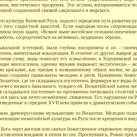
ания, мистического прозрения. Эти истины воспринимаются че
енной сохраненной связкой сакрального и мирского.
ую культуру Киевской Руси, надолго определив путь развития 
того сладостной красотой. Если народная песнь сопровождала
няла иную задачу. «Всякое ныне житейское отложим попечение» 
заботы, сосредоточиться на неземных, нездешних образах.
ыкальной эстетикой, были глубоко восприняты и по – своем
очень значительная вокализация. В отличие от других жанров др
иненная слову, лишь помогает его осмыслению, в Херувимской
ющие многословия, одними звуками выражает экстатически – мо
и красками, как призыв к возвышенному образу жизни, не доп
лонно сохранял правильную мелодию и ритм. Назначение боже
Византии, где он складывался постепенно, формируя все виды 
ичего низкого банального, чуждого ей. Византийский канон лег
 складывался постепенно на протяжении нескольких столетий и
ся здесь как нечто незыблемое, священное. Его нарушение на Р
оизведенные в середине ХVII века привели к драматическим собы
ан древнерусскими музыкантами из Византии. Мелодии подоб
ратизации византийской культуры на Руси после крещения и вн
 Бога через ангелов или святых божественное откровение перед
ставления кондаков и пения во сне. Проснувшись, Роман просла