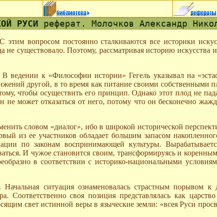
КОЙ РУСИ
реферат. Молочков Александр Нико
С этим вопросом постоянно сталкиваются все историки искусс
 не существовало. Поэтому, рассматривая историю искусства и
В ведении к «Философии истории» Гегель указывал на «эстафе
стижений другой, в то время как питание своими собственными 
 тому, чтобы осуществить его принцип. Однако этот плод не пад
н не может отказаться от него, потому что он бесконечно жажде
енить словом «диалог», ибо в широкой исторической перспекти
рвый из ее участников обладает большим запасом накопленного
рмации по законам воспринимающей культуры. Вырабатывает
ваться. И чужое становится своим, трансформируясь и коренны
еобразно в соответствии с историко-национальными условиями
. Начальная ситуация ознаменовалась страстным порывом к 
а. Соответственно своя позиция представлялась как царство
осящим свет истинной веры в языческие земли: «всея Руси прос