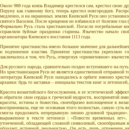
Около 988 года князь Владимир крестился сам, крестил свою др
Перуну как главному богу, теперь крестил новгородцев. Распр
медленно, и на окраинных землях Киевской Руси оно установил
святого Василия. После крещения он избавился от болезни глаз 
Формально Русь стала христианской. Погасли погребальные ко
справляли буйные праздники старины. Язычество начало сво
организаторы Киевского восстания 1113 года.
Принятие христианства имело большое значение для дальнейшег
и подчинение властям. Принятие христианства укрепляло го
заключалось в том, что Русь, отвергнув «примитивное» язычест
Для русского народа, сравнительно поздно вступившего на путь
Но христианизация Руси не является единственной отправной точ
литература Киевской Руси находились в орбите именно христи
архаики: будь то заставки – инициалы текстов книг и летописе
Красота византийского богослужения, и ее эстетический эффект
и обратили свои сердца к греческой мудрости, воспринятой им
красоты, истины и божества, своеобразно воплощенное в визан
воспринимала, еще не осознавая этого полностью, самую суть 
смогла продолжить непрерывную линию духовной традиции». К
выраженное в тексте летописи : «Повести временных лет», 
утонченной, обладающей сложной символикой, своеобразным я
обладает истинной реальностью. Он есть лишь отражение и