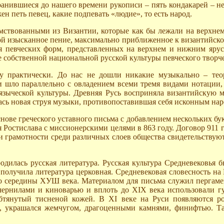
ранившиеся до нашего времени рукописи – пять кондакарей – н
ен петь певец, какие подпевать «людие», то есть народ.
ствованными из Византии, которые как бы лежали на верхнем 
й изысканное пение, максимально приближенное к византийском
я певческих форм, представленных на верхнем и нижним ярус
 собственной национальной русской культуры певческого творче
у практически. До нас не дошли никакие музыкально – тео
шло параллельно с овладением всеми тремя видами нотации, и
 языческой культуры. Древняя Русь восприняла византийскую 
ась новая струя музыки, противопоставившая себя исконным на
нове греческого уставного письма с добавлением нескольких букв
Ростислава с миссионерскими целями в 863 году. Договор 911 
 грамотности среди различных слоев общества свидетельствуют 
одилась русская литература. Русская культура Средневековья
 получила литература церковная. Средневековая словесность на
о середины ХУШ века. Материалом для письма служил пергамен
чернилами и киноварью и вплоть до ХIХ века использовали гу
 обтянутый тисненой кожей. В ХI веке на Руси появляются
, украшался жемчугом, драгоценными камнями, финифтью. Та