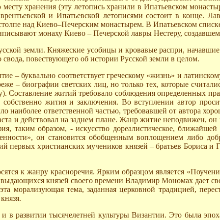
месту хранения (эту летопись хранили в Ипатьевском монастыр
врентьевской и Ипатьевской летописями состоит в конце. Лав
столпе над Киево–Печерским монастырем. В Ипатьевском списке э
риписывают монаху Киево – Печерской лавры Нестеру, создавшему
усской земли. Княжеские усобицы и кровавые распри, начавшие
 свода, повествующего об истории Русской земли в целом.
ие – буквально соответствует греческому «жизнь» и латинском
еже – биографии светских лиц, но только тех, которые считали
ишу). Составление житий требовало соблюдения определенных пр
 собственно жития и заключения. Во вступлении автор просит
ло наиболее ответственной частью, требовавшей от автора хор
ста и действовал на заднем плане. Жанр житие неподвижен, он 
ия, таким образом, - искусство дореалистическое, ближайшей
еменности», он становится обобщенным воплощением либо доб
й первых христианских мучеников князей – братьев Бориса и Гл
осятся к жанру красноречия. Ярким образцом является «Поуче
з выдающихся князей своего времени Владимир Мономах дает св
та морализующая тема, заданная церковной традицией, перест
князя.
 и в развитии тысячелетней культуры Византии. Это была эпох