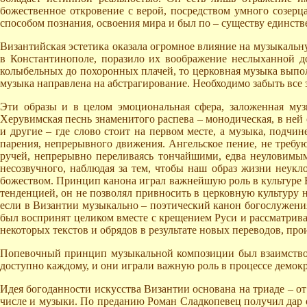
божественное откровение с верой, посредством умного созерц
способом познания, освоения мира и был по – существу единств
Византийская эстетика оказала огромное влияние на музыкальн
в Константинополе, поразило их воображение неслыханной до 
колыбельных до похоронных плачей, то церковная музыка выпол
музыка направлена на абстрагирование. Необходимо забыть все 
Эти образы и в целом эмоциональная сфера, заложенная муз
Херувимская песнь знаменитого распева – монодическая, в ней 
и другие – где слово стоит на первом месте, а музыка, подч
парения, непрерывного движения. Ангельское пение, не требу
ручей, непрерывно переливаясь тончайшими, едва неуловимым
несозвучного, наблюдая за тем, чтобы наш образ жизни неук
божеством. Принцип канона играл важнейшую роль в культуре 
тенденцией, он не позволял привносить в церковную культуру н
если в Византии музыкально – поэтический канон богослужения
был воспринят целиком вместе с крещением Руси и рассматривал
некоторых текстов и обрядов в результате новых переводов, пр
Попевочный принцип музыкальной композиции был взаимствов
доступно каждому, и они играли важную роль в процессе демок
Идея богоданности искусства Византии основана на триаде – от
числе и музыки. По преданию Роман Сладкопевец получил дар о