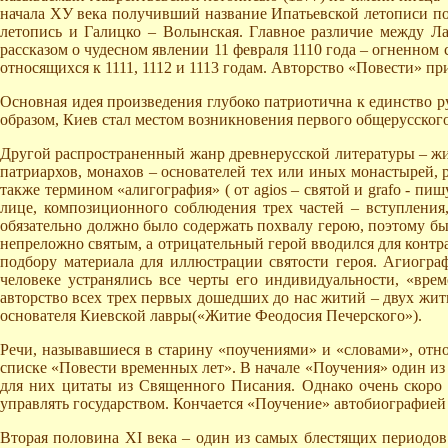
начала ХУ века получивший название Ипатьевской летописи по 
летопись и Галицко – Волынская. Главное различие между Ла
рассказом о чудесном явлении 11 февраля 1110 года – огненном 
относящихся к 1111, 1112 и 1113 годам. Авторство «Повести» п
Основная идея произведения глубоко патриотична к единство р
образом, Киев стал местом возникновения первого общерусского
Другой распространенный жанр древнерусской литературы – жит
патриархов, монахов – основателей тех или иных монастырей, р
также термином «алигография» ( от agios – святой и grafo - п
лице, композиционного соблюдения трех частей – вступления,
обязательно должно было содержать похвалу герою, поэтому бы
непреложно святым, а отрицательный герой вводился для контра
подбору материала для иллюстрации святости героя. Агиограф
человеке устранялись все черты его индивидуальности, «вр
авторство всех трех первых дошедших до нас житий – двух жити
основателя Киевской лавры(«Житие Феодосия Печерского»).
Речи, называвшиеся в старину «поучениями» и «словами», отн
списке «Повести временных лет». В начале «Поучения» один и
для них цитаты из Священного Писания. Однако очень скоро э
управлять государством. Кончается «Поучение» автобиографией 
Вторая половина ХI века – один из самых блестящих периодов