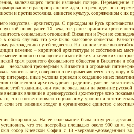
ления, включающего четкий изящный почерк. Перемещение гр
рмирование и распространение идеи, но речь идет не о переме
ности и противостояния, единстве культур, сопряженном с их 
го искусства - архитектура. С приходом на Русь христианства
русской почве ранее 1Х века, т.е. ранее принятия христианств
 развитость социальных отношений Византии и Руси не совпадал
о в обоих случаях это уже было классовое общество. Разност
му расхождению путей зодчества. На раннем этапе византийски
адиции каменно – кирпичной архитектуры и собственных масте
не менее полного совпадения византийских и киевских построек
инский храм развитого феодального общества в Византии и о
рама – небольшой трехнефный в Византии и огромный пятинефны
вала многоглавие, совершенно не применявшееся в эту пору в К
ер интерьера, иные условия привели к созданию иных памятнико
ия собственной архитектурной традиции, уже не византийской
авшие этой традиции, они уже не оказывали на развитие русско
е внешних влияний в древнерусской архитектуре ясно показыва
 то, что соответствовало социальному уровню и эстетическим
, если эти влияния входят в органическое единство с местн
ния богородицы. На ее содержание была отпущена десятая ч
становить, что эта постройка площадью около 900 кв.м, увен
был собор Киевской Софии с 13 «верхами»,возведенный во 