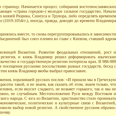
 страницу. Начинается процесс собирания восточнославянских
ающее «страна городов») молодое сильное государство. Начало
х князей Рюрика, Синеуса и Трувора, либо определять временем
 (1019-1054гг.), иногда, правда, доводят до времени Владимира
инялись вместе, то снова перегруппировывались в зависимости
бъединений был союз племен во главе с Киевом, ставший ядром
оюзницей Византии. Развитие феодальных отношений, рост и
 религия, и князь Владимир решил реформировать языческие
зычество в государственную религию потерпела крах. В 988-989
е посещения русскими посольствами разных государств, бесед с
нтии князь Владимир якобы выбрал православие.
ужения, поразившей русских послов: «И пришли мы в Греческую
расоты такой, и не знаем, как сказать об этом, знаем только, что
овек, если вкусит сладкого, не возьмет горького, так и мы не
словно, не случайным. Местоположение Руси между Востоком и
кого народа. С юга из Византии, христианство стало проникать
кономические, политические и культурные связи с Византией,
словили выбор новой религии. А свойственное русским образно-
почву.