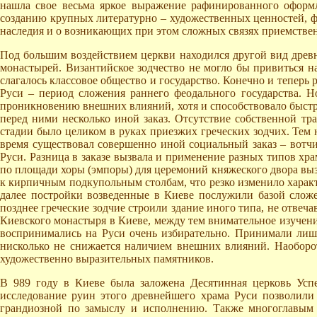
нашла свое весьма яркое выражение рафинированного оформ
созданию крупных литературно – художественных ценностей, фо
наследия и о возникающих при этом сложных связях приемствен
Под большим воздействием церкви находился другой вид древне
монастырей. Византийское зодчество не могло бы привиться на 
слагалось классовое общество и государство. Конечно и теперь
Руси – период сложения раннего феодального государства. Н
проникновению внешних влияний, хотя и способствовало быстро
перед ними несколько иной заказ. Отсутствие собственной тр
стадии было целиком в руках приезжих греческих зодчих. Тем 
время существовал совершенно иной социальный заказ – вотч
Руси. Разница в заказе вызвала и применение разных типов х
по площади хоры (эмпоры) для церемоний княжеского двора выз
к кирпичным подкупольным столбам, что резко изменило характ
далее постройки возведенные в Киеве послужили базой сложен
позднее греческие зодчие строили здание иного типа, не отвеч
Киевского монастыря в Киеве, между тем внимательное изучени
воспринимались на Руси очень избирательно. Принимали лишь
нисколько не снижается наличием внешних влияний. Наоборот
художественно выразительных памятников.
В 989 году в Киеве была заложена Десятинная церковь Успе
исследование руин этого древнейшего храма Руси позволили у
грандиозной по замыслу и исполнению. Также многоглавым 