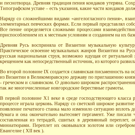
и песнотворца. Древняя традиция пения кондаков утеряна. Сох
Типографском уставе – есть указания, какие части кондаков долж
Наряду со сложнейшими видами «ангелогласного пения», взаим
элементарных певческих формах. Если первый представлял собо
Все пение определяется сложными процессами взаимодействи
приспособлением их к местным условиям и созданием на их базе
Древняя Русь восприняла от Византии музыкальную культур
Практическое освоение музыкальных жанров Византии на Руси 
русская национальная струя, возможно идущая от ритуальной
крещением как непосредственный источник, из которого развил
Во второй половине IХ создается славянская письменность на ос
из Византии в Великоморавскую державу по приглашению князя 
- греческом и славянском. О довольно широком распространении
так же многочисленные новгородские берестяные грамоты.
В первой половине Х1 веке в среде господствующего класса р
процессе играла церковь. Наряду со светской широкое развитие
появление печатного станка мало изменило ситуацию вплоть д
бумага и она окончательно вытесняет пергамент. Уже писали 
составленная из тетрадей, сшитых в деревянный переплет,
миниатюрами. Переплет их оковывался золотом или серебром
Евангелие ( ХII век ).