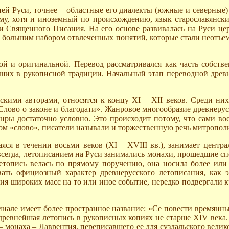
ей Руси, точнее – областные его диалекты (южные и северные)
у, хотя и иноземный по происхождению, язык старославянски
 Священного Писания. На его основе развивалась на Руси цер
л большим набором отвлеченных понятий, которые стали неотъем
ой и оригинальной. Перевод рассматривался как часть собств
ших в рукописной традиции. Начальный этап переводной древ
кими авторами, относятся к концу ХI – ХII веков. Среди ни
лово о законе и благодати». Жанровое многообразие древнерусс
анры достаточно условно. Это происходит потому, что сами в
м «слово», писатели называли и торжественную речь митрополи
ся в течении восьми веков (ХI – ХVIII вв.), занимает центра
 всегда, летописанием на Руси занимались монахи, прошедшие с
етопись велась по прямому поручению, она носила более или
ать официозный характер древнерусского летописания, как э
я широких масс на то или иное событие, нередко подвергали кр
але имеет более пространное название: «Се повести времянных 
а древнейшая летопись в рукописных копиях не старше ХIV века.
монаха – Лаврентия, переписавшего ее для суздальского велико