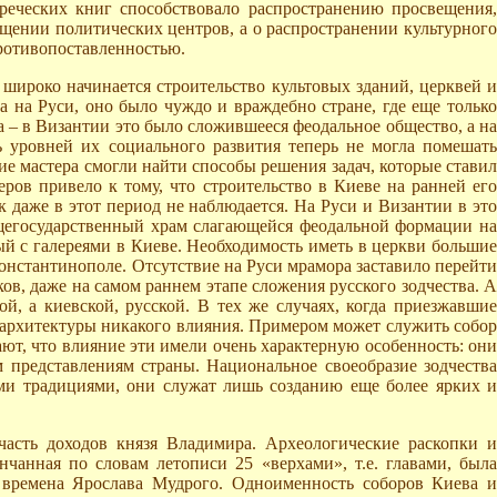
еческих книг способствовало распространению просвещения,
щении политических центров, а о распространении культурного
противопоставленностью.
 широко начинается строительство культовых зданий, церквей и
а на Руси, оно было чуждо и враждебно стране, где еще только
а – в Византии это было сложившееся феодальное общество, а на
ь уровней их социального развития теперь не могла помешать
е мастера смогли найти способы решения задач, которые ставил
ров привело к тому, что строительство в Киеве на ранней его
 даже в этот период не наблюдается. На Руси и Византии в это
бщегосударственный храм слагающейся феодальной формации на
й с галереями в Киеве. Необходимость иметь в церкви большие
онстантинополе. Отсутствие на Руси мрамора заставило перейти
в, даже на самом раннем этапе сложения русского зодчества. А
, а киевской, русской. В тех же случаях, когда приезжавшие
й архитектуры никакого влияния. Примером может служить собор
ют, что влияние эти имели очень характерную особенность: они
 представлениям страны. Национальное своеобразие зодчества
ыми традициями, они служат лишь созданию еще более ярких и
асть доходов князя Владимира. Археологические раскопки и
чанная по словам летописи 25 «верхами», т.е. главами, была
времена Ярослава Мудрого. Одноименность соборов Киева и