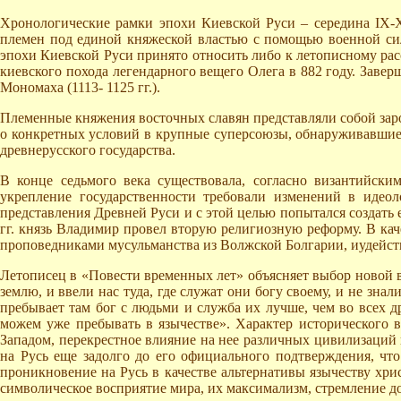
Хронологические рамки эпохи Киевской Руси – середина IХ-ХI
племен под единой княжеской властью с помощью военной силы
эпохи Киевской Руси принято относить либо к летописному рас
киевского похода легендарного вещего Олега в 882 году. Завер
Мономаха (1113- 1125 гг.).
Племенные княжения восточных славян представляли собой зар
о конкретных условий в крупные суперсоюзы, обнаруживавшие 
древнерусского государства.
В конце седьмого века существовала, согласно византийски
укрепление государственности требовали изменений в идео
представления Древней Руси и с этой целью попытался создать
гг. князь Владимир провел вторую религиозную реформу. В кач
проповедниками мусульманства из Волжской Болгарии, иудейств
Летописец в «Повести временных лет» объясняет выбор новой 
землю, и ввели нас туда, где служат они богу своему, и не знали
пребывает там бог с людьми и служба их лучше, чем во всех др
можем уже пребывать в язычестве». Характер исторического 
Западом, перекрестное влияние на нее различных цивилизаций 
на Русь еще задолго до его официального подтверждения, чт
проникновение на Русь в качестве альтернативы язычеству хри
символическое восприятие мира, их максимализм, стремление 