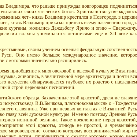
дядя Владимира, что раньше принуждал новгородцев подчиниться
почитавших своих языческих богов. Христианство утверждалось
ременных лет» князь Владимир крестился в Новгороде, в церкви
Киев, князь Владимир приказал принять всему населению города.
ские курганы, молились Даждьбогу, Ярило и огню – Сварожичу,
 религии волхвы упоминаются летописями еще в ХII веке как
 крестьянами, своим учением освещая феодальную собственность
 Руси. Оно имело большое международное значение, которое
язи с которыми значительно расширились.
 время приобщение к многовековой и высокой культуре Византии.
музыка, живопись, в значительной мере архитектура и почти вся
го искусства обнаруживается глубокое их родство с наследием
дичный строй церковных песнопений.
нтийского образца. Захваченные этой красотой, древние славяне
ю искусствоведа В.В.Бычкова, платоновская мысль о «Тождестве
евнего славянина. Уже при первых контактах с Византией Русь
во главу всей духовной культуры. Именно поэтому Древняя Русь
териев истинной религии. Такое преклонение перед красотой,
восприятия этой красоты, отнюдь не простой, а чрезвычайно
кое мировоззрение, согласно которому воспринимаемый мир не
 высших истин, приблизиться к смыслу которых можно через