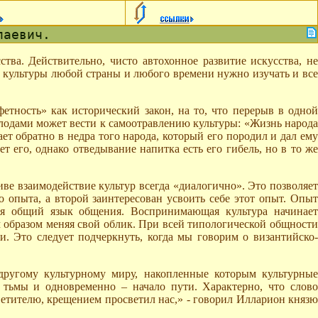
лаевич.
тва. Действительно, чисто автохонное развитие искусства, не
 культуры любой страны и любого времени нужно изучать и все
тность» как исторический закон, на то, что перерыв в одной
плодами может вести к самоотравлению культуры: «Жизнь народа
ает обратно в недра того народа, который его породил и дал ему
т его, однако отведывание напитка есть его гибель, но в то же
ве взаимодействие культур всегда «диалогично». Это позволяет
 опыта, а второй заинтересован усвоить себе этот опыт. Опыт
ся общий язык общения. Воспринимающая культура начинает
м образом меняя свой облик. При всей типологической общности
. Это следует подчеркнуть, когда мы говорим о византийско-
другому культурному миру, накопленные которым культурные
 тьмы и одновременно – начало пути. Характерно, что слово
ветителю, крещением просветил нас,» - говорил Илларион князю