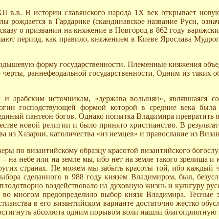
I в.в. В истории славянского народа 1Х век открывает новую
 рождается в Гардарике (скандинавское название Руси, означ
сказу о призвании на княжение в Новгород в 862 году варяжски
шают период, как правило, княжением в Киеве Ярослава Мудрого
одышевую форму государственности. Племенные княжения объед
черты, раннефеодальной государственности. Одним из таких о
м и арабским источникам, «держава волынян», являвшаяся с
логии господствующей формой которой в средние века была
 единый пантеон богов. Однако попытка Владимира превратить я
естве новой религии и было принято христианство. В результат
а из Хазарии, католичества «из немцев» и православие из Виза
веры по византийскому образцу красотой византийского богосл
 – на небе или на земле мы, ибо нет на земле такого зрелища и к
угих странах. Не можем мы забыть красоты той, ибо каждый чел
выбора сделанного в 988 году князем Владимиром, был, безу
плодотворно воздействовало на духовную жизнь и культуру русс
о во многом предопределило выбор князя Владимира. Тесные э
стианства в его византийском варианте достаточно жестко обу
достигнуть абсолюта одним порывом воли нашли благоприятную 