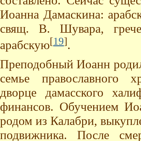
составлено. Сейчас суще
Иоанна Дамаскина: арабск
свящ. В. Шувара, греч
[
19
]
арабскую
.
Преподобный Иоанн родилс
семье православного х
дворце дамасского хали
финансов. Обучением Ио
родом из Калабри, выкупл
подвижника. После сме