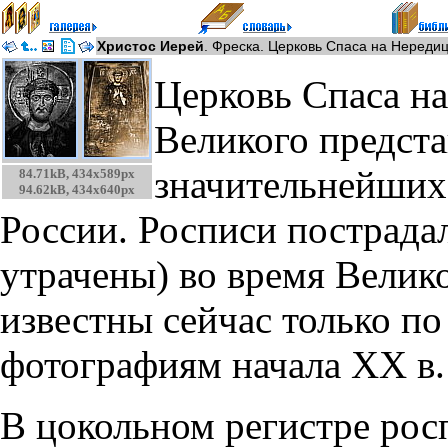
Христос Иерей
. Фреска. Церковь Спаса на Нередице
Церковь Спаса на
Великого предста
значительнейших
84.71kB, 434x589px
94.62kB, 434x640px
России. Росписи пострада
утрачены) во время Велик
известны сейчас только п
фотографиям начала XX в.
В цокольном регистре рос