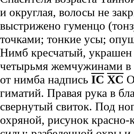
и округлая, волосы не зак
выстрижено гуменцо (тонз
точками; тонкие усы; опу
Нимб кресчатый, украшен 
четырьмя жемчужинами в 
от нимба надпись
IС
ХС
О
гиматий. Правая рука в бл
свернутый свиток. Под но
охряной, рисунок красно-
силы: разбеленной охры и