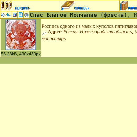
Спас Благое Молчание
(фреска), М
Роспись одного из малых куполов пятиглаво
Адрес
:
Россия, Нижегородская область, 
монастырь
56.23kB, 430x430px