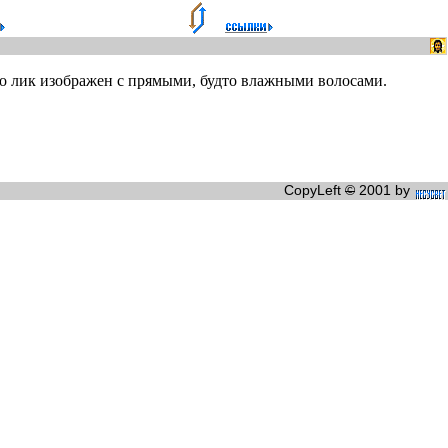
о лик изображен с прямыми, будто влажными волосами.
CopyLeft
©
2001 by