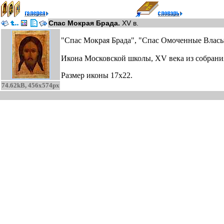
Спас Мокрая Брада.
XV в.
"Спас Мокрая Брада", "Спас Омоченные Власы
Икона Московской школы, XV века из собрани
Размер иконы 17x22.
74.62kB, 456x574px