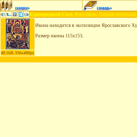
Единородный Сын.
Ярославль. Первая половина 
Икона находится в экспозиции Ярославского Х
Размер иконы 115x153.
49.1kB, 356x480px