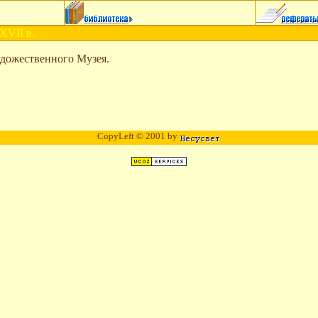
XVII в.
удожественного Музея.
CopyLeft © 2001 by