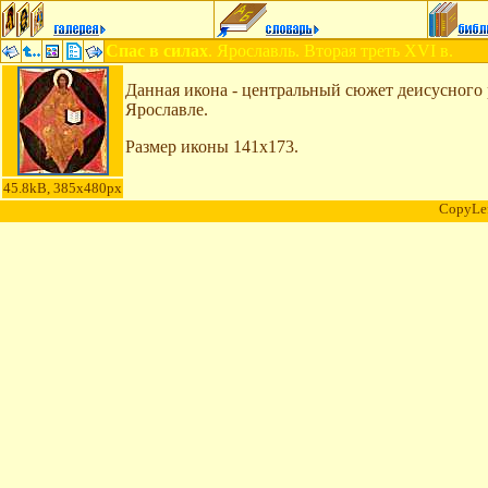
Спас в силах
. Ярославль. Вторая треть XVI в.
Данная икона - центральный сюжет деисусного 
Ярославле.
Размер иконы 141x173.
45.8kB, 385x480px
CopyLe