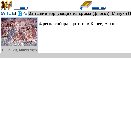
Изгнание торгующих из храма
(фреска). Мануил Па
Фреска собора Протата в Карее, Афон.
109.50kB, 600x520px