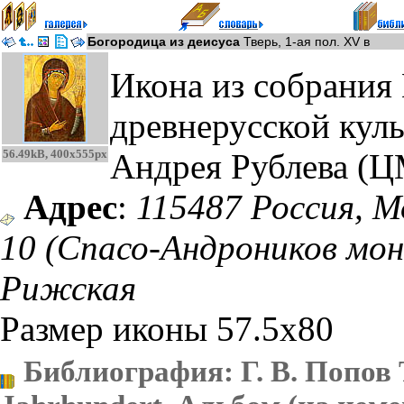
Богородица из деисуса
Тверь, 1-ая пол. XV в
Икона из собрания
древнерусской кул
56.49kB, 400x555px
Андрея Рублева (Ц
Адрес
:
115487 Россия, М
10 (Спасо-Андроников мо
Рижская
Размер иконы 57.5x80
Библиография
: Г. В. Попов 