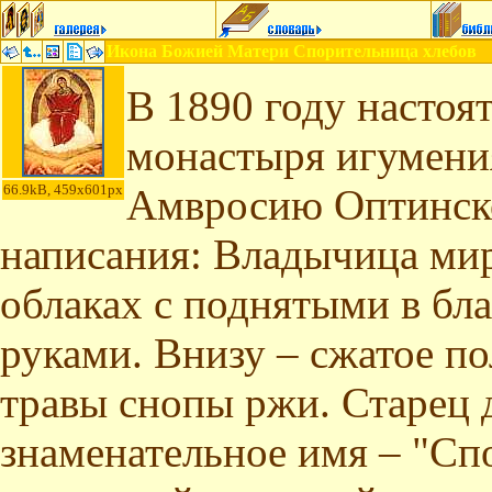
Икона Божией Матери Спорительница хлебов
В 1890 году настоя
монастыря игумени
66.9kB, 459x601px
Амвросию Оптинско
написания: Владычица ми
облаках с поднятыми в б
руками. Внизу – сжатое пол
травы снопы ржи. Старец 
знаменательное имя – "Сп