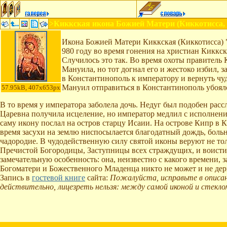
>Киккская икона Божией Матери (Киккотисса, 
Икона Божией Матери Киккская (Киккотисса) "
980 году во время гонения на христиан Киккс
Случилось это так. Во время охоты правитель 
Мануила, но тот догнал его и жестоко избил, 
в Константинополь к императору и вернуть чуд
Мануил отправиться в Константинополь убоял
57.95kB, 407x653px
В то время у императора заболела дочь. Недуг был подобен ра
Царевна получила исцеление, но император медлил с исполнением
саму икону послал на остров старцу Исаии.
На острове Кипр в 
время засухи на землю ниспосылается благодатный дождь, боль
чадородие. В чудодейственную силу святой иконы веруют не тол
Пречистой Богородицы, Заступницы всех страждущих, и воисти
замечательную особенность: она, неизвестно с какого времени, 
Богоматери и Божественного Младенца никто не может и не дерз
Запись в
гостевой книге
сайта:
Пожалуйста, исправьте в описани
действительно, лицезреть нельзя: между самой иконой и стеклом 