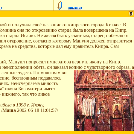
ой и получила своё название от кипрского города Киккос. В
 Комнина она по откровению старца была возвращена на Кипр.
ока старца Исаию. Не желая быть узнанным, старец побежал от
учил откровение, согласно которому Мануил должен отправиться
рама на средства, которые дал ему правитель Кипра. Сам
жий, Мануил попросил императора вернуть икону на Кипр.
неисполнении обета, он заказал копию с чудотворного образа, а
сленные чудеса. По молитвам во
ение, бесплодным подавалось
езнях. Неисчерпаема милость
я" икона Богоматери имеет
 нижнего, так что ликов
дела в 1998 г. Икону,
/
Маша
2002-06-18 11:01:57/