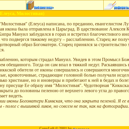
Елеуса, Милостивая)
Милостивая" (Елеуса) написана, по преданию, евангелистом Лук
кая икона была отправлена в Царьград. В царствование Алексея
Кипра Мануил заблудился в горах и встретил благочестивого ин
за что подвергся тяжкому недугу – расслаблению. Старец же пол
отворный образ Богоматери. Старец принялся за строительство х
ся.
сслаблению, которым страдал Мануил. Увидев в этом Промысл Бо
 обещанного. Тогда он сам впал в тяжкий недуг. Раскаявшись в 
Киккской обители от иконы совершались и совершаются многочи
ные, кровоточивые, страдающие головной болью получали исцел
ько христиане, но и иноверцы и прибегают к ней в бедах и бол
ну присуще Ее образу имя "Милостивая". Чудотворная "Киккска
закрыта до половины пеленою от верхнего левого угла до правого
ает видеть.
и иконы Богоматери Киккская, что она закрыта пеленой. Я ее ви
- полог с вышивкой ликов, но совсем не так, как на фотографии.
CopyLeft © 2001 by