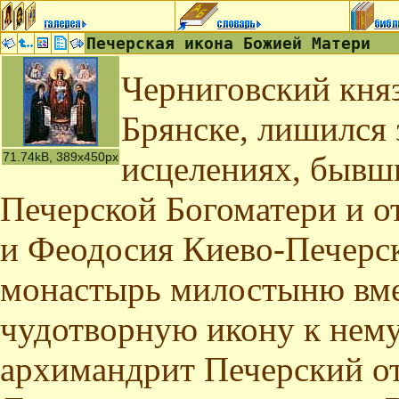
Печерская икона Божией Матери
Черниговский кня
Брянске, лишился 
71.74kB, 389x450px
исцелениях, бывши
Печерской Богоматери и о
и Феодосия Киево-Печерск
монастырь милостыню вме
чудотворную икону к нему
архимандрит Печерский от