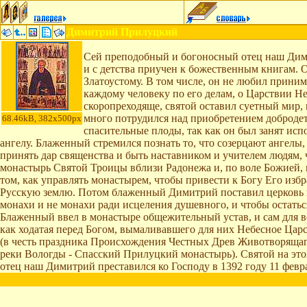
Димитрий Прилуцкий
Сей преподобный и богоносный отец наш Дими
и с детства приучен к божественным книгам.
Златоустому. В том числе, он не любил приним
каждому человеку по его делам, о Царствии Не
скоропреходяще, святой оставил суетный мир,
много потрудился над приобретением добродет
68.46kB, 382x500px
спасительные плоды, так как он был занят исп
ангелу. Блаженный стремился познать то, что созерцают ангелы,
принять дар священства и быть наставником и учителем людям, 
монастырь Святой Троицы вблизи Радонежа и, по воле Божией, 
том, как управлять монастырем, чтобы привести к Богу Его и
Русскую землю. Потом блаженный Димитрий поставил церковь во
монахи и не монахи ради исцеления душевного, и чтобы остатьс
Блаженный ввел в монастыре общежительный устав, и сам для в
как ходатая перед Богом, вымаливавшего для них Небесное Цар
(в честь праздника Происхождения Честных Древ Животворящаго
реки Вологды - Спасский Прилуцкий монастырь). Святой на эт
отец наш Димитрий преставился ко Господу в 1392 году 11 февра