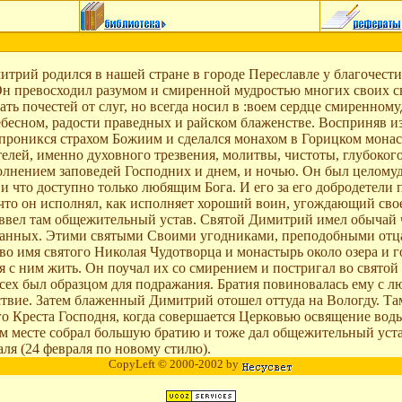
трий родился в нашей стране в городе Переславле у благочести
 Он превосходил разумом и смиренной мудростью многих своих 
ать почестей от слуг, но всегда носил в :воем сердце смиренном
бесном, радости праведных и райском блаженстве. Восприняв из
 проникся страхом Божиим и сделался монахом в Горицком мона
елей, именно духовного трезвения, молитвы, чистоты, глубокого
олнением заповедей Господних и днем, и ночью. Он был целомуд
 и что доступно только любящим Бога. И его за его добродетели
что он исполнял, как исполняет хороший воин, угождающий свое
ввел там общежительный устав. Святой Димитрий имел обычай ча
збранных. Этими святыми Своими угодниками, преподобными от
 имя святого Николая Чудотворца и монастырь около озера и г
я с ним жить. Он поучал их со смирением и постригал во святой
сех был образцом для подражания. Братия повиновалась ему с 
ствие. Затем блаженный Димитрий отошел оттуда на Вологду. Та
 Креста Господня, когда совершается Церковью освящение воды;
ом месте собрал большую братию и тоже дал общежительный уст
ля (24 февраля по новому стилю).
CopyLeft © 2000-2002 by