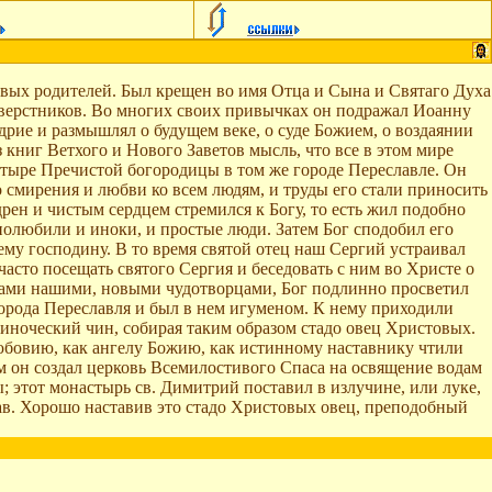
вых родителей. Был крещен во имя Отца и Сына и Святаго Духа
сверстников. Во многих своих привычках он подражал Иоанну
удрие и размышлял о будущем веке, о суде Божием, о воздаянии
 книг Ветхого и Нового Заветов мысль, что все в этом мире
стыре Пречистой богородицы в том же городе Переславле. Он
 смирения и любви ко всем людям, и труды его стали приносить
рен и чистым сердцем стремился к Богу, то есть жил подобно
 полюбили и иноки, и простые люди. Затем Бог сподобил его
му господину. В то время святой отец наш Сергий устраивал
сто посещать святого Сергия и беседовать с ним во Христе о
цами нашими, новыми чудотворцами, Бог подлинно просветил
орода Переславля и был в нем игуменом. К нему приходили
 иноческий чин, собирая таким образом стадо овец Христовых.
любовию, как ангелу Божию, как истинному наставнику чтили
м он создал церковь Всемилостивого Спаса на освящение водам
 этот монастырь св. Димитрий поставил в излучине, или луке,
ав. Хорошо наставив это стадо Христовых овец, преподобный