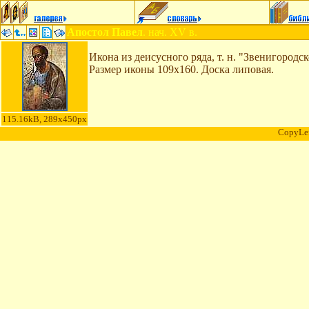
Апостол Павел
. нач. XV в.
Икона из деисусного ряда, т. н. "Звенигородс
Размер иконы 109x160. Доска липовая.
115.16kB, 289x450px
CopyLe