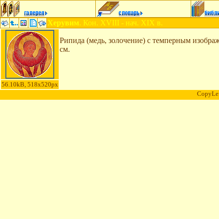
Херувим
. Кон. XVIII - нач. XIX в.
Рипида (медь, золочение) с темперным изобра
см.
56.10kB, 518x520px
CopyLe