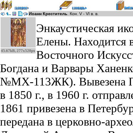
Иоанн Креститель
. Кон. V - VI в. в.
Энкаустическая ико
Елены. Находится 
45.67kB, 277x520px
Восточного Искусст
Богдана и Варвары Ханенко
№МХ-113ЖК). Вывезена П
в 1850 г., в 1960 г. отправ
1861 привезена в Петербу
передана в церковно-архе