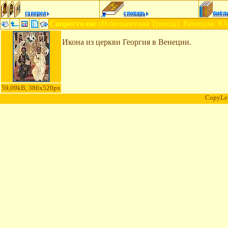
Сопрестолие
(Новозаветная Троица). Венеция. XV
Икона из церкви Георгия в Венеции.
59,09kB, 386x520px
CopyLe