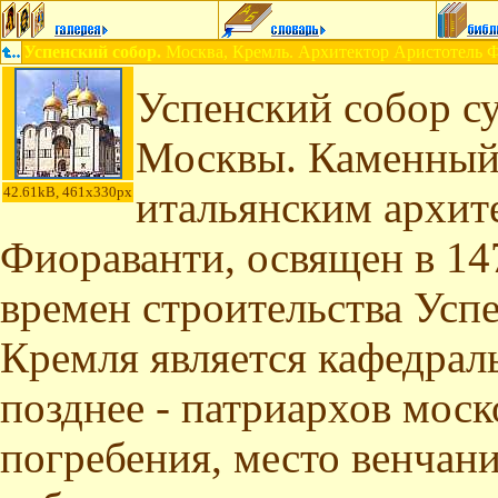
Успенский собор.
Москва, Кремль. Архитектор Аристотель 
Успенский собор с
Москвы. Каменный
42.61kB, 461x330px
итальянским архит
Фиораванти, освящен в 1479
времен строительства Усп
Кремля является кафедра
позднее - патриархов моск
погребения, место венчани