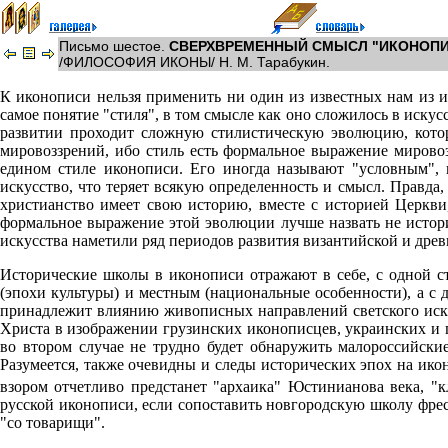
Письмо шестое.
СВЕРХВРЕМЕННЫЙ СМЫСЛ "ИКОНОПИ
/ФИЛОСОФИЯ ИКОНЫ/ Н. М. Тарабукин.
К иконописи нельзя применить ни один из известных нам из ис
самое понятие "стиля", в том смысле как оно сложилось в искус
развитии проходит сложную стилистическую эволюцию, котора
мировоззрений, ибо стиль есть формальное выражение мировоз
едином стиле иконописи. Его иногда называют "условным", н
искусство, что теряет всякую определенность и смысл. Правда,
христианство имеет свою историю, вместе с историей Церкви
формальное выражение этой эволюции лучше назвать не истори
искусства наметили ряд периодов развития византийской и древ
Исторические школы в иконописи отражают в себе, с одной с
(эпохи культуры) и местным (национальные особенности), а с д
принадлежит влиянию живописных направлений светского искус
Христа в изображении грузинских иконописцев, украинских и п
во втором случае не трудно будет обнаружить малороссийские
Разумеется, также очевидны и следы исторических эпох на ико
взором отчетливо предстанет "архаика" Юстинианова века, "
русской иконописи, если сопоставить новгородскую школу фре
"со товарищи".