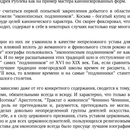
Андрея Рублева как на пример мастера канонизированных форм.
 считаться первой попыткой закрепления добытого в области
ежели "иконописных подлинников". Косьма - богатый купец и
уде целей канонического характера. Он скорее фиксировал, что
одит, содержат в себе в некоторых случаях настолько еще много
ин из них не узаконила в качестве непреложного устава для
х влияний вплоть до жеманного и фривольного стиля рококо и
е" изографы пользовались "иконописным подлинником" не как
ия. И по мере расшатывания этих традиций шло и отступление от
 самих "подлинников" от XVI по XIX век. Так, если сравнить
учшие традиции новгородской школы времен ее расцвета, с
 века, то влияние времени и на самые "подлинники" станет
ошлого столетия.
зависимо даже от его конкретного содержания, сводится к тому,
, обязательными всегда и всюду. И характерно, что только в
"Поэтика" Аристотеля, "Трактат о живописи" Ченнино Ченнини,
оль не претендовали и, разумеется, претендовать не могли.
елах довольно неопределенной группы деятелей искусства.
ебе, а в силу церковного признания, стать уставом церковным,
, но и для всех церковнослужителей, пользующихся религиозным
устава для иконописцев всегда было присуще лучшим изографам