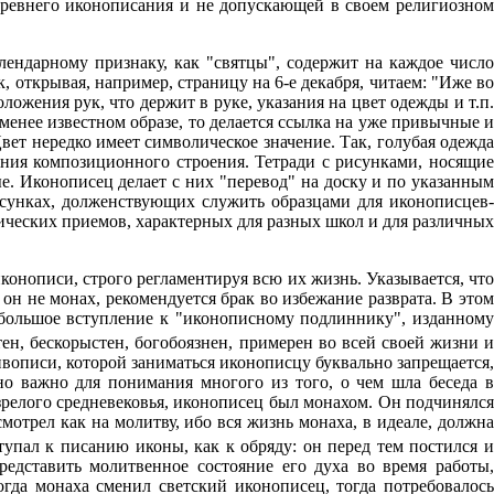
 древнего иконописания и не допускающей в своем религиозном
лендарному признаку, как "святцы", содержит на каждое число
 открывая, например, страницу на 6-е декабря, читаем: "Иже во
ожения рук, что держит в руке, указания на цвет одежды и т.п.
менее известном образе, то делается ссылка на уже привычные и
вет нередко имеет символическое значение. Так, голубая одежда
ания композиционного строения. Тетради с рисунками, носящие
. Иконописец делает с них "перевод" на доску и по указанным
сунках, долженствующих служить образцами для иконописцев-
ических приемов, характерных для разных школ и для различных
онописи, строго регламентируя всю их жизнь. Указывается, что
н не монах, рекомендуется брак во избежание разврата. В этом
е большое вступление к "иконописному подлиннику", изданному
тен, бескорыстен, богобоязнен, примерен во всей своей жизни 
вописи, которой заниматься иконописцу буквально запрещается,
о важно для понимания многого из того, о чем шла беседа в
зрелого средневековья, иконописец был монахом. Он подчинялся
мотрел как на молитву, ибо вся жизнь монаха, в идеале, должна
пал к писанию иконы, как к обряду: он перед тем постился 
редставить молитвенное состояние его духа во время работы,
гда монаха сменил светский иконописец, тогда потребовалось