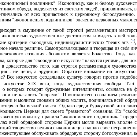
"иконописный подлинник". Иконописцу, как и белому духовенст
ником обряда, выделяется из светских людей, приравниваясь, 
тличались от всех причастных к церковному богослужению. 
азаниям "иконописных подлинников" значение церковных узаконе
иходят в смущение от такой строгой регламентации мастерств
 иконописью художественные достоинства и видеть в ней толь
[
*
]
кие критерии свободных, индивидуалистических "beaux arts"
нтное начало религии. Самопроявляющаяся и творящая из себя л
невекового сознания абсолютом является Божество. Тогда ка
ва, которые для "свободного искусства" кажутся цепями, для иску
 доказательство того, как строгая регламентация художестве
ция - не цепи, а эрудиция. Обратите внимание на искусство
? Все искусство феодальных культур говорит против подобног
скусстве XIX века, когда художественная свобода "l’art p
о которых говорят буржуазные интеллигенты, ссылаясь на фе
 они не казались "шорами". Проникнитесь сознанием религиоз
лужении и молится словами общих молитв, подчиняясь всей обря
, потеряло бы всякий смысл. Однако среди буржуазной интелли
димость Церкви для своего "развитого" сознания. Их "свобо
ыраженную молитву, правила "иконописного подлинника" предс
елах всей обрядовой стороны Церкви могли выразить вполне 
диций творчество великих иконописцев нашло свое несравненн
олженствующее обслуживать обрядовую сторону богослужения, к