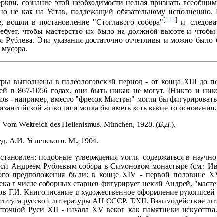
еркви, сознание этой необходимости нельзя признать всеобщи
 но не как на Устав, подлежащий обязательному исполнению.
[
133
]
, вошли в постановление "Стоглавого собора"
и, следова
ребует, чтобы мастерство их было на должной высоте и чтобы
 Рублева. Эти указания достаточно отчетливы и можно было б
 мусора.
ры выполнены в палеологовский период - от конца XIII до п
й в 867-1056 годах, они быть никак не могут. (Никто и ник
ов - например, вместо "фресок Мистры" могли бы фигурировать "
византийской живописи могла бы иметь хоть какие-то основания. 
. Vom Weltreich des Hellenismus. München, 1928. (
Б.Д.
).
. А.И. Успенского. М., 1904.
становлен; подобные утверждения могли содержаться в научно-
си Андреем Рублевым собора в Симоновом монастыре (см.: Ива
 этого предположения были: в конце XIV - первой половине
ка в числе соборных старцев фигурирует некий Андрей, "мастер
нов Г.И. Книгописание и художественное оформление рукописей
титута русской литературы АН СССР. Т.XII. Взаимодействие лит
сточной Руси XII - начала XV веков как памятники искусства.