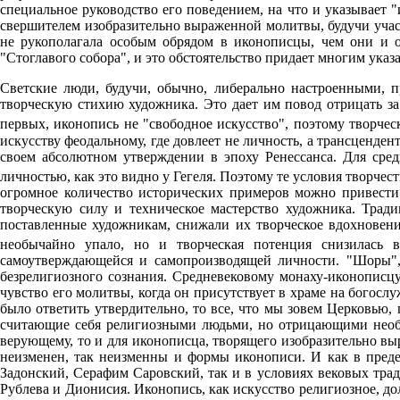
специальное руководство его поведением, на что и указывает 
свершителем изобразительно выраженной молитвы, будучи участ
не рукополагала особым обрядом в иконописцы, чем они и о
"Стоглавого собора", и это обстоятельство придает многим ук
Светские люди, будучи, обычно, либерально настроенными, пр
творческую стихию художника. Это дает им повод отрицать за
первых, иконопись не "свободное искусство", поэтому творчес
искусству феодальному, где довлеет не личность, а трансценде
своем абсолютном утверждении в эпоху Ренессанса. Для сред
личностью, как это видно у Гегеля. Поэтому те условия творчест
огромное количество исторических примеров можно привести в
творческую силу и техническое мастерство художника. Тради
поставленные художникам, снижали их творческое вдохновение
необычайно упало, но и творческая потенция снизилась в и
самоутверждающейся и самопроизводящей личности. "Шоры", 
безрелигиозного сознания. Средневековому монаху-иконописцу
чувство его молитвы, когда он присутствует в храме на богос
было ответить утвердительно, то все, что мы зовем Церковью
считающие себя религиозными людьми, но отрицающими необхо
верующему, то и для иконописца, творящего изобразительно в
неизменен, так неизменны и формы иконописи. И как в пред
Задонский, Серафим Саровский, так и в условиях вековых тра
Рублева и Дионисия. Иконопись, как искусство религиозное, д