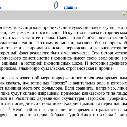
тизм, классицизм и прочих. Они неуместно здесь звучат. Но и
е и, тем самым, относительное. Искусство в своем историческом
астью культуры в ее целом. Смена стилей обусловлена сменой
ианства - едино. Поэтому возможно, казалось бы, говорить об
петское и ассиро-вавилонское, персидское и дальневосточное
онкретный факт реального бытия человечества. Это историческое
торического христианства иконопись имеет свою эволюцию, но
я единым), а историей иконописных школ. И историки древнего
родская, владимиро-суздальская, строгановская и прочие.
нного и в известной мере подверженного влияниям временным
ак сказать, иконописных "ересях", значительная роль в которых
т влияния местного фольклора. Если сравнить, например, лики
лика будут сильно извращены примесью кавказского типа лица;
шиеся на Распятиях деревянной скульптуры Пермской губернии.
 а эти последние со стенописью Кахрие-Джами, то перед нашим
[
129
]
в
. Необычайно наглядно влияние времени отражается и н
одряды" по росписи церквей брали Гурий Никитин и Сила Савин