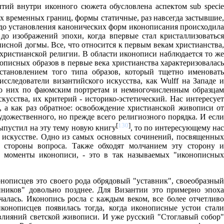
ытий внутри иконного сюжета обусловлена аспектом sub specie
 временных границ, формы статичные, раз навсегда застывшие,
о до установления канонических форм иконописания происходила
о изображений эпохи, когда впервые стал кристаллизоваться
исной догмы. Все, что относится к первым векам христианства,
христианской религии. В области иконописи наблюдается то же
нописных образов в первые века христианства характеризовалась
становлением того типа образов, который тщетно именовать
сследователи византийского искусства, как Wulff на Западе и
 о них по фаюмским портретам и немногочисленным образцам
усства, их критерий - историко-эстетический. Нас интересует
, а как раз обратное: освобождение христианской живописи от
удожественного, но прежде всего религиозного порядка. И если
[
130
]
выпустил на эту тему новую книгу
, то по интересующему на
в искусстве. Одно из самых основных сочинений, посвященных
 стороны вопроса. Также обходят молчанием эту сторону и
е моменты иконописи, - это в так называемых "иконописных
нописцев это своего рода обрядовый "уставник", своеобразный
нников" довольно позднее. Для Византии это примерно эпоха
чалась. Иконопись росла с каждым веком, все более отчетливо
конописцев появилась тогда, когда иконописные устои стали
 влияний светской живописи. И уже русский "Стоглавый собор"