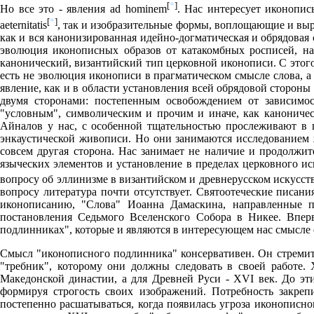
[
*
]
Но все это - явления ad hominem
. Нас интересует иконопис
[
*
]
aeternitatis
, так и изобразительные формы, воплощающие и вы
как и вся канонизированная идейно-догматическая и обрядовая
эволюция иконописных образов от катакомбных росписей, на
канонический, византийский тип церковной иконописи. С этого
есть не эволюция иконописи в прагматическом смысле слова, а
явление, как и в области установления всей обрядовой стороны
двумя сторонами: постепенным освобождением от зависимос
"уcловным", символическим и прочим и иначе, как каноническ
Айналов у нас, с особенной тщательностью прослеживают в 
энкаустической живописи. Но они занимаются исследованием ж
совсем другая сторона. Нас занимает не наличие и продолжит
языческих элементов и установление в пределах церковного ис
вопросу об эллинизме в византийском и древнерусском искусст
вопросу литература почти отсутствует. Святоотеческие писан
иконописанию, "Слова" Иоанна Дамаскина, направленные п
постановления Седьмого Вселенского Собора в Никее. Вперв
подлинниках", которые и являются в интересующем нас смысле
Смысл "иконописного подлинника" консервативен. Он стремитс
"требник", которому они должны следовать в своей работе.
Македонской династии, а для Древней Руси - XVI век. До эти
формируя строгость своих изображений. Потребность закреп
постепенно расшатываться, когда появилась угроза иконописно