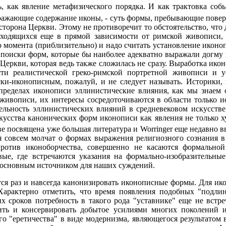
ь, как явление метафизического порядка. И как трактовка соб
ражающие содержание иконы, - суть формы, пребывающие поверх
 сторона Церкви. Этому не противоречит то обстоятельство, чт
ходящихся еще в прямой зависимости от римской живописи, д
 момента (приблизительно) и надо считать установление иконоп
 поиски форм, которые бы наиболее адекватно выражали догму 
 Церкви, которая ведь также сложилась не сразу. Выработка ико
ти реалистической греко-римской портретной живописи и у
и-иконописным, пожалуй, и не следует называть. Историки, и
пределах иконописи эллинистические влияния, как мы знаем
ивописи, их интересы сосредоточиваются в области только иск
ельность эллинистических влияний в средневековом искусстве
кусства канонических форм иконописи как явления не только х
ве посвящена уже большая литература и Worringer еще недавно 
ия совсем молчат о формах выражения религиозного сознания 
ротив иконоборчества, совершенно не касаются формальной
ые, где встречаются указания на формально-изобразительны
 основным источником для наших суждений.
я раз и навсегда канонизировать иконописные формы. Для ико
 Характерно отметить, что время появления подобных "подли
х сроков потребность в такого рода "уставнике" еще не встре
ить и консервировать добытое усилиями многих поколений и
го "еретичества" в виде модернизма, являющегося результатом