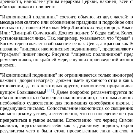
древности, наиболее чутким иерархам Церкви, наконец, всей 
обиходе никаких новшеств.
"Иконописный подлинник" состоит, обычно, из двух частей: т
месяца имя святого или обозначение праздника и подробное опи
святых отца нашего Николая Мир Ликийских чудотворца. Власы в
Или: "Дмитрий Солунский. Доспех пернат. У бедра сабля. Колен
установившиеся лики. Так, например, указывается, что "брада" 
Богоматери означает изображение ее как Девы, а красная как
название "лицевых иконописных подлинников", представляют с
"графьям" пишет икону. Рисунки "лицевых подлинников" пред
ремесленников, по крайней мере, с лучших произведений иконоп
времен.
"Иконописный подлинник" не ограничивается только иконографи
каждый "добрый изограф" должен иметь духовного отца и как мо
отношении, да и в некоторых других, иконописец приравнивае
[
131
]
купцом Большаковым
. Далее подробно регламентируется по
обязан посвятить себя всецело иконописанию, с которым живоп
необычайно существенно для понимания своеобразия иконы. Я
предыдущих письмах. Сопоставление иконописца со священником
монастырскому уставу, и естественно, что его поведение не ну
превратиться в умное делание. Естественно, что чернец Симо
молился, подготавливая себя как к духовному подвигу, окро
результатом чего и были столь просветленные лики ангелов н