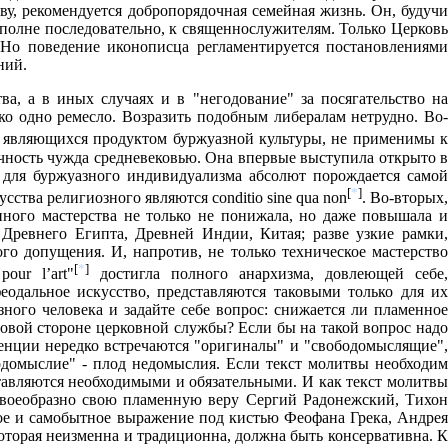
ву, рекомендуется добропорядочная семейная жизнь. Он, будучи
вполне последовательно, к священнослужителям. Только Церковь
Но поведение иконописца регламентируется постановлениями
ний.
а, а в иных случаях и в "негодование" за посягательство на
ко одно ремесло. Возразить подобным либералам нетрудно. Во-
, являющихся продуктом буржуазной культуры, не применимы 
ичность чужда средневековью. Она впервые выступила открыто в
к для буржуазного индивидуализма абсолют порождается самой
[
*
]
сства религиозного являются conditio sine qua non
. Во-вторых,
нного мастерства не только не понижала, но даже повышала и
 Древнего Египта, Древней Индии, Китая; разве узкие рамки,
о допущения. И, напротив, не только техническое мастерство
[
*
]
our l’art"
достигла полного анархизма, довлеющей себе,
одальное искусство, представляются таковыми только для их
ного человека и задайте себе вопрос: снижается ли пламенное
довой стороне церковной службы? Если бы на такой вопрос надо
генции нередко встречаются "оригиналы" и "свободомыслящие",
домыслие" - плод недомыслия. Если текст молитвы необходим
тавляются необходимыми и обязательными. И как текст молитвы
своеобразно свою пламенную веру Сергий Радонежский, Тихон
ое и самобытное выражение под кистью Феофана Грека, Андрея
оторая неизменна и традиционна, должна быть консервативна. К