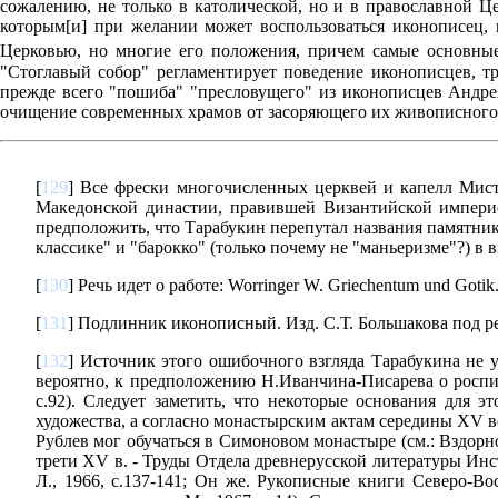
сожалению, не только в католической, но и в православной Ц
которым[и] при желании может воспользоваться иконописец,
Церковью, но многие его ­положения, причем самые основные
"Стоглавый собор" регламентирует поведение иконописцев, т
прежде всего "пошиба" "пресловущего" из иконописцев Андрея
очищение современных храмов от засоряющего их живописного
[
129
] Все фрески многочисленных церквей и капелл Мист
Македонской династии, правившей Византийской империе
предположить, что Тарабукин перепутал названия памятник
классике" и "барокко" (только почему не "маньеризме"?) в 
[
130
] Речь идет о работе: Worringer W. Griechentum und Gotik
[
131
] Подлинник иконописный. Изд. С.Т. Большакова под ред
[
132
] Источник этого ошибочного взгляда Тарабукина не у
вероятно, к предположению Н.Иванчина-Писарева о роспи
с.92). Следует заметить, что некоторые основания для
художества, а согласно монастырским актам середины XV ве
Рублев мог обучаться в Симоновом монастыре (см.: Вздор
трети XV в. - Труды Отдела древнерусской литературы Инс
Л., 1966, с.137-141; Он же. Рукописные книги Северо-Во