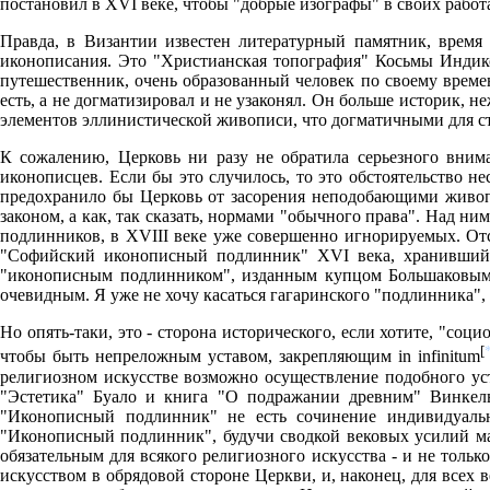
постановил в XVI веке, чтобы "добрые изографы" в своих рабо
Правда, в Византии известен литературный памятник, время 
иконописания. Это "Христианская топография" Косьмы Индико
путешественник, очень образованный человек по своему времен
есть, а не догматизировал и не узаконял. Он больше историк, н
элементов эллинистической живописи, что догматичными для ст
К сожалению, Церковь ни разу не обратила серьезного вним
иконописцев. Если бы это случилось, то это обстоятельство 
предохранило бы Церковь от засорения неподобающими живоп
законом, а как, так сказать, нормами "обычного права". Над н
подлинников, в XVIII веке уже совершенно игнорируемых. Отс
"Софийский иконописный подлинник" XVI века, хранившийс
"иконописным подлинником", изданным купцом Большаковым 
очевидным. Я уже не хочу касаться гагаринского "подлинника", 
Но опять-таки, это - сторона исторического, если хотите, "со
[
чтобы быть непреложным уставом, закрепляющим in infinitum
религиозном искусстве возможно осуществление подобного уст
"Эстетика" Буало и книга "О подражании древним" Винкельм
"Иконописный подлинник" не есть сочинение индивидуально
"Иконописный подлинник", будучи сводкой вековых усилий маст
обязательным для всякого религиозного искусства - и не толь
искусством в обрядовой стороне Церкви, и, наконец, для все