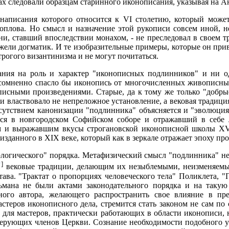
тах следовали образцам старинного иконописания, указывая на 
написания которого относится к VI столетию, который может
плова. Но смысл и назначение этой рукописи совсем иной, н
и, ставший впоследствии монахом, - не преследовал в своем тр
ежели догматик. И те изобразительные примеры, которые он прив
рогого византинизма и не могут почитаться.
ания на роль и характер "иконописных подлинников" и ни од
несомненно спасло бы иконопись от многочисленных живописны
исными произведениями. Старые, да к тому же только "добры
ими властвовало не непреложное установление, а вековая традиц
утствием канонизации "подлинника" объясняется и "эволюция"
я в новгородском Софийском соборе и отражавший в себе л
и выражавшим вкусы строгановской иконописной школы XVII
изданного в XIX веке, который как в зеркале отражает эпоху пр
циологического" порядка. Метафизический смысл "подлинника" не
*
]
вековые традиции, делающим их незыблемыми, неизменяемыми
ава. "Трактат о пропорциях человеческого тела" Поликлета, 
ана не были актами законодательного порядка и на такую р
го автора, желающего распространить свое влияние в пред
еров иконописного дела, стремится стать законом не сам по с
ко для мастеров, практически работающих в области иконописи
х верующих членов Церкви. Сознание необходимости подобного 