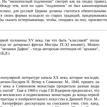
м. На "иконописный подлинник" смотрят как на сводку правил,
 Между тем, хотя ни один "подлинник" не был канонизирован
тельно, для русской Церкви должны считаться обязательными
 в своих формах исходило из старых традиций, придерживаясь
ы сказать исчерпывающи, чтобы, опираясь на них, произвести
ервой половины XV века, так что быть "классикой" эпохи
огда не датировал фрески Мистры IX-XI веками!). Можно
мозаики Дафни" - тогда авторская сентенция об "архаике",
(
Б.Д.
).
популярной литературе начала XX века, которые восходят,
нчин-Писарев Н. Вечер в Симонове. М., 1840, примеч. на
 XV века в Симоновом монастыре процветали разные виды
 златой". Еще в 1960-е годы Г.И.Вздорнов предполагал, что
 в московских и подмосковных монастырях до конца первой
ературы и изобразительного искусства в Древней Руси. М.-
 Автореферат диссертации на соискание учен. степ. канд.