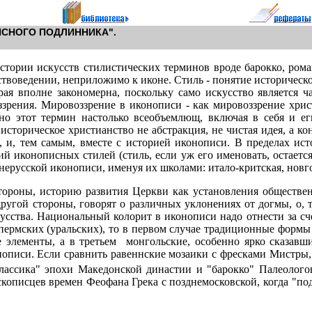
СНОГО ПОДЛИННИКА".
тории искусств стилистических терминов вроде барокко, роман
ствоведении, неприложимо к иконе. Стиль - понятие историческо
я вполне закономерна, поскольку само искусство является ч
зрения. Мировоззрение в иконописи - как мировоззрение христ
о этот термин настолько всеобъемлющ, включая в себя и еги
 историческое христианство не абстракция, не чистая идея, а к
, и, тем самым, вместе с историей иконописи. В пределах ис
й иконописных стилей (стиль, если уж его именовать, остаетс
нерусской иконописи, именуя их школами: итало-критская, новго
тороны, историю развития Церкви как установления обществе
ругой стороны, говорят о различных уклонениях от догмы, о, т
ства. Национальный колорит в иконописи надо отнести за сче
ермских (уральских), то в первом случае традиционные формы 
 элементы, а в третьем ­ монгольские, особенно ярко сказав
нописи. Если сравнить равеннские мозаики с фресками Мистры,
классика" эпохи Македонской династии и "барокко" Палеолого
скописцев времен Феофана Грека с позднемосковской, когда "п