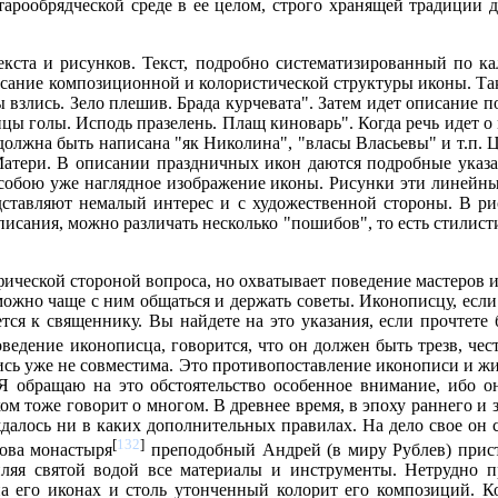
старообрядческой среде в ее целом, строго хранящей традиции
екста и рисунков. Текст, подробно систематизированный по ка
сание композиционной и колористической структуры иконы. Так,
злись. Зело плешив. Брада курчевата". Затем идет описание пол
цы голы. Исподь празелень. Плащ киноварь". Когда речь идет о 
должна быть написана "як Николина", "власы Власьевы" и т.п. Ц
 Матери. В описании праздничных икон даются подробные указ
обою уже наглядное изображение иконы. Рисунки эти линейные
ставляют немалый интерес и с художественной стороны. В ри
исания, можно различать несколько "пошибов", то есть стилист
ческой стороной вопроса, но охватывает поведение мастеров ик
жно чаще с ним общаться и держать советы. Иконописцу, если о
тся к священнику. Вы найдете на это указания, если прочтет
ведение иконописца, говорится, что он должен быть трезв, чес
ись уже не совместима. Это противопоставление иконописи и жи
 обращаю на это обстоятельство особенное внимание, ибо он
 тоже говорит о многом. В древнее время, в эпоху раннего и 
ждалось ни в каких дополнительных правилах. На дело свое он с
[
132
]
нова монастыря
преподобный Андрей (в миру Рублев) присту
пляя святой водой все материалы и инструменты. Нетрудно п
а его иконах и столь утонченный колорит его композиций. Ко