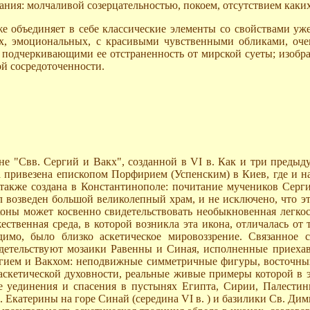
ия: молчаливой созерцательностью, покоем, отсутствием каки
же объединяет в себе классические элементы со свойствами у
вых, эмоциональных, с красивыми чувственными обликами, о
 подчеркивающими ее отстраненность от мирской суеты; изобр
й сосредоточенности.
не "Свв. Сергий и Вакх", созданной в VI в. Как и три предыд
а привезена епископом Порфирием (Успенским) в Киев, где и н
 также создана в Константинополе: почитание мучеников Серг
л возведен большой великолепный храм, и не исключено, что эт
оны может косвенно свидетельствовать необыкновенная легкос
ественная среда, в которой возникла эта икона, отличалась от 
димо, было близко аскетическое мировоззрение. Связанное 
видетельствуют мозаики Равенны и Синая, исполненные приех
гием и Вакхом: неподвижные симметричные фигуры, восточный
 аскетической духовности, реальные живые примеры которой в э
 уединения и спасения в пустынях Египта, Сирии, Палестин
Екатерины на горе Синай (середина VI в. ) и базилики Св. Дими