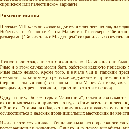
сирийском или палестинском варианте.
Римские иконы
В начале VIII в. были созданы две великолепные иконы, находя
Небесная" из базилики Санта Мария ин Трастевере. Обе икон
размерами ("Богоматерь с Младенцем" сохранилась фрагментарно
Точное происхождение этих икон неясно. Возможно, они были 
Риме и в этом случае могли быть работами каких-то приезжих 
Риме было немало. Кроме того, в начале VIII в. папский прес
имевший, по-видимому, греческое окружение и принесший в Ри
(первоначальный слой) в базилике Санта Мария Антиква, являю
которых идет речь возникли, вероятно, в этот же период.
Одну из них, "Богоматерь с Младенцем", обычно связывают с и
окраинных землях и привезена оттуда в Рим: все-таки ничего по
с Востока. Эта икона обладает таким высоким качеством испол
осуществиться в далеких провинциальных мастерских на христиа
Икона плохо сохранилась. От первоначального красочного слоя
реставрационная живопись. Однако и в таком ущербном вид