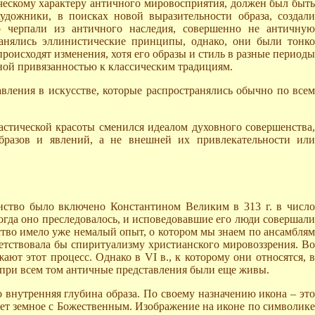
ческому характеру античного мировосприятия, должен был быть
удожники, в поисках новой выразительности образа, создали
о черпали из античного наследия, совершенно не античную
ранялись эллинистические принципы, однако, они были тонко
оисходят изменения, хотя его образы и стиль в разные периоды
ной привязанностью к классическим традициям.
вления в искусстве, которые распространялись обычно по всем
стической красоты сменился идеалом духовного совершенства,
образов и явлений, а не внешней их привлекательности или
анство было включено Константином Великим в 313 г. в число
огда оно преследовалось, и исповедовавшие его люди совершали
ство имело уже немалый опыт, о котором мы знаем по ансамблям
етствовала бы спиритуализму христианского мировоззрения. Во
ают этот процесс. Однако в VI в., к которому они относятся, в
о при всем том античные представления были еще живы.
 внутренняя глубина образа. По своему назначению икона – это
ает земное с Божественным. Изображение на иконе по символике