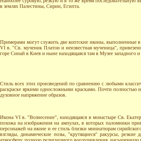
Наиболее суровую, резкую и в то же время последовательную вы
в землях Палестины, Сирии, Египта.
Примерами могут служить две коптские иконы, выполненные в Е
VI в. "Св. мученик Платон и неизвестная мученица", привезен
горе Синай в Киев и ныне находящаяся там в Музее западного и
Стиль всех этих произведений по сравнению с любыми классич
раскраске яркими односложными красками. Почти полностью ис
духовное напряжение образов.
Икона VI в. "Вознесение", находящаяся в монастыре Св. Екатер
похожа на изображения на ампулах, в которых паломники прив
персонажей на иконе и ее стиль близки миниатюрам сирийского
взгляды, динамические позы, "крутящиеся" ракурсы, резкие
атмосферу, полную религиозного воодушевления, насыщенную го