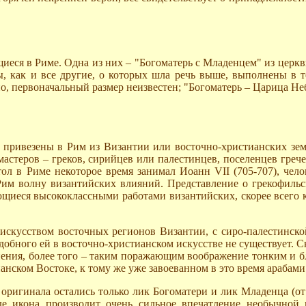
щиеся в Риме. Одна из них – "Богоматерь с Младенцем" из церк
ы, как и все другие, о которых шла речь выше, выполнены в 
, первоначальный размер неизвестен; "Богоматерь – Царица Неб
привезены в Рим из Византии или восточно-христианских земе
мастеров – греков, сирийцев или палестинцев, поселенцев греч
тол в Риме некоторое время занимал Иоанн VII (705-707), чел
м волну византийских влияний. Представление о грекофильско
щиеся высококлассными работами византийских, скорее всего к
скусством восточных регионов Византии, с сиро-палестинской 
добного ей в восточно-христианском искусстве не существует. С
нения, более того – таким поражающим воображение тонким и бл
нском Востоке, к тому же уже завоеванном в это время арабами
 оригинала остались только лик Богоматери и лик Младенца (от
е икона производит очень сильное впечатление необычной 