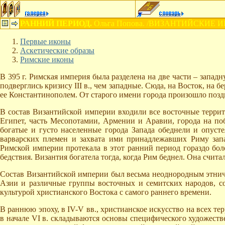
РАННИЙ ПЕРИОД.
Ольга Попова. /ВИЗАНТИЙСКИЕ 
Первые иконы
Аскетические образы
Римские иконы
В 395 г. Римская империя была разделена на две части – запад
подверглись кризису III в., чем западные. Сюда, на Восток, на
ее Константинополем. От старого имени города произошло поз
В состав Византийской империи входили все восточные террит
Египет, часть Месопотамии, Армении и Аравии, города на по
богатые и густо населенные города Запада обеднели и опуст
варварских племен и захвата ими принадлежавших Риму зап
Римской империи протекала в этот ранний период гораздо боле
бедствия. Византия богатела тогда, когда Рим беднел. Она счит
Состав Византийской империи был весьма неоднородным этниче
Азии и различные группы восточных и семитских народов, со
культурой христианского Востока с самого раннего времени.
В раннюю эпоху, в IV-V вв., христианское искусство на всех те
в начале VI в. складываются основы специфического художеств