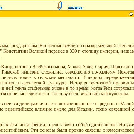
имым государством. Восточные земли в гораздо меньшей степени
и" Константин Великий перенес в 330 г. столицу империи, назвав
.
Кипр, острова Эгейского моря, Малая Азия, Сирия, Палестина,
и Римской империи сложились совершенно по-разному. Некогда
 переместилась в сельские местности. В период передвижения
тников классической культуры. История восточной половины
в ней текла стабильная жизнь в то время, когда Рим сотрясали
ственное наследие легло в основу всей византийской культуры.
 в нее входили различные эллинизированные народности Малой
е византийское влияние имело для Италии, тесно связанной с
е, в Италии и Греции, представляет собой единое целое. Но уже
 византийским. Эти основы были прочно связаны с классической