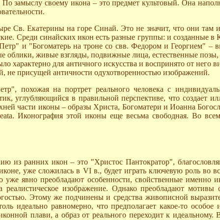
По замыслу своему икона – это предмет культовый. Она напол
вательности.
ре Св. Екатерины на горе Синай. Это не значит, что они там 
кие. Среди синайских икон есть разные группы: и созданные в 
 Петр" и "Богоматерь на троне со свв. Федором и Георгием" 
е облики, живые взгляды, подвижные лица, естественные позы,
ыло характерно для античного искусства и воспринято от него 
кой, не присущей античности одухотворенностью изображений.
Петр", похожая на портрет реального человека с индивиду
ик, углубляющийся в правильной перспективе, что создает ил
ерхней части иконы – образы Христа, Богоматери и Иоанна Бог
eata. Иконография этой иконы еще весьма свободная. Во все
ию из ранних икон – это "Христос Пантократор", благословл
иконе, уже сложилась в VI в., будет играть ключевую роль во в
 уже явно преобладают особенности, свойственные именно ико
 реалистическое изображение. Однако преобладают мотивы с
огостью. Этому же подчинены и средства живописной выразител
толь идеально равномерно, что предполагает какое-то особое 
конной плави, а образ от реального переходит к идеальному. 