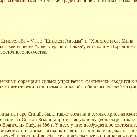
разительность аскетическая традиция обрела в иконах, создава
гипте, обе – VI в.: "Епископ Авраам" и "Христос и св. Мина",
ная, как и икона "Свв. Сергия и Вакха", епископом Порфирием
 восточного искусства.
ескими образцами сильно упрощается, фактически сводится к э
чезают отзвуки эллинизма или какой-либо классической традиц
ины на горе Синай, была также создана в землях христианского
озили из Святой Земли миро и святую воду (коллекция таких 
 Евангелия Рабулы 586 г. У всех у них возбужденное состояни
 движения, внезапные вспышки света на лицах и одеждах – в
рячей искренней верой, все свидетельствует о принадлежности