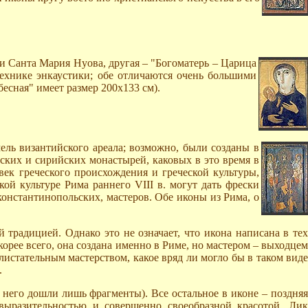
ви Санта Мария Нуова, другая – "Богоматерь – Царица
технике энкаустики; обе отличаются очень большими
есная" имеет размер 200x133 см).
ль византийского ареала; возможно, были созданы в
еских и сирийских монастырей, каковых в это время в
овек греческого происхождения и греческой культуры,
й культуре Рима раннего VIII в. могут дать фрески
онстантинопольских, мастеров. Обе иконы из Рима, о
традицией. Однако это не означает, что икона написана в тех
корее всего, она создана именно в Риме, но мастером – выходцем
истательным мастерством, какое вряд ли могло бы в таком виде
.
 него дошли лишь фрагменты). Все остальное в иконе – поздняя
выразительностью и совершенно своеобразной красотой. Лик