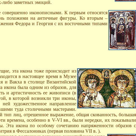
х-либо заметных эмоций.
же совершенно иконописными. К первым относятся
чень похожими на античные фигуры. Ко вторым –
ажения Федора и Георгия с их восточными типами
ущие, эта икона тоже происходит из
аходится в настоящее время в Музее
ия и Вакха в столице Византийской
а икона была одним из образов, для
ть и артистичность ее живописи (в
той, в которой возникли три иконы,
с ней художественное направление
авшими туда столичными мастерами.
 тип лиц, отрешенное выражение, общая скованность, большая
ти времена, особенно в V-VI вв., были нередки, их показывали
ы. Эта икона по особому сочетанию напряженности образов с
трия в Фессалониках (первая половина VII в. ).