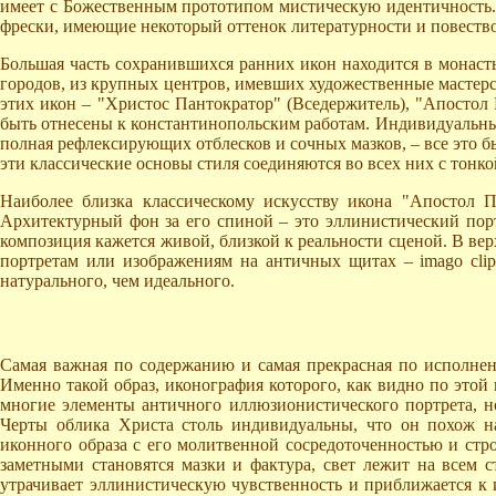
имеет с Божественным прототипом мистическую идентичность. 
фрески, имеющие некоторый оттенок литературности и повество
Большая часть сохранившихся ранних икон находится в монасты
городов, из крупных центров, имевших художественные мастерс
этих икон – "Христос Пантократор" (Вседержитель), "Апостол
быть отнесены к константинопольским работам. Индивидуальны
полная рефлексирующих отблесков и сочных мазков, – все это б
эти классические основы стиля соединяются во всех них с тон
Наиболее близка классическому искусству икона "Апостол 
Архитектурный фон за его спиной – это эллинистический порт
композиция кажется живой, близкой к реальности сценой. В в
портретам или изображениям на античных щитах – imago clip
натурального, чем идеального.
Самая важная по содержанию и самая прекрасная по исполнен
Именно такой образ, иконография которого, как видно по этой 
многие элементы античного иллюзионистического портрета, но
Черты облика Христа столь индивидуальны, что он похож на
иконного образа с его молитвенной сосредоточенностью и стр
заметными становятся мазки и фактура, свет лежит на всем с
утрачивает эллинистическую чувственность и приближается к и