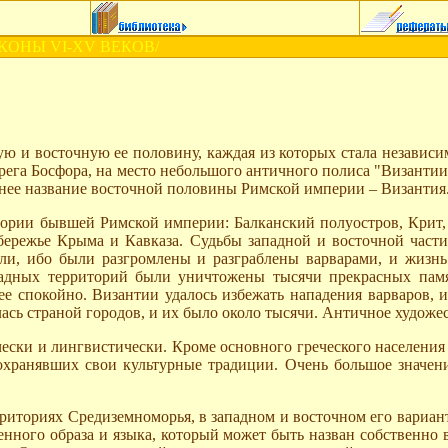
ИКОНЫ VI-XV ВЕКОВ/
ную и восточную ее половину, каждая из которых стала независ
 берега Босфора, на место небольшого античного полиса "Византи
днее название восточной половины Римской империи – Византия
ории бывшей Римской империи: Балканский полуостров, Крит, 
бережье Крыма и Кавказа. Судьбы западной и восточной част
ели, ибо были разгромлены и разграблены варварами, и жизнь
адных территорий были уничтожены тысячи прекрасных памя
е спокойно. Византии удалось избежать нападения варваров, и 
алась страной городов, и их было около тысячи. Античное художе
ски и лингвистически. Кроме основного греческого населения
хранявших свои культурные традиции. Очень большое значени
рриториях Средиземноморья, в западном и восточном его вариант
енного образа и языка, который может быть назван собственно