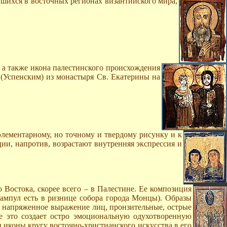
вшихся в восточных регионах византийского мира,
 а также икона палестинского происхождения
 (Успенским) из монастыря Св. Екатерины на
лементарному, но точному и твердому рисунку и к
ии, напротив, возрастают внутренняя экспрессия и
 Востока, скорее всего – в Палестине. Ее композиция
ампул есть в ризнице собора города Монцы). Образы
е, напряженное выражение лиц, пронзительные, острые
се это создает остро эмоциональную одухотворенную
 иконы кругу восточно-христианского искусства в его