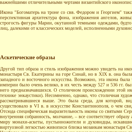
важнейшими отличительными чертами византийского иконописан
Икона "Богоматерь на троне со свв. Федором и Георгием" так
перспективная архитектура фона, изображения ангелов, жи
строгость фигуры Марии, окутанной темными одеждами, будто
лиц, далекими от классических моделей, исполненными духовно
Аскетические образы
Другой тип образа и стиль изображения можно увидеть на ико
монастыря Св. Екатерины на горе Синай, но в XIX в. она был
западного и восточного искусства. Возможно, эта икона была
империи было очень велико, в их честь между 527 и 536 гг. бы
него предназначавшихся. О столичном происхождении этой ик
технике энкаустики). Несомненно, однако, что столичная худож
рассматривавшиеся выше. Это была среда, для которой, ви
существовало в VI в. в искусстве Константинополя, о чем с
Отсюда специфическая выразительность иконы со святыми Сер
внутренняя собранность, молчание, – все соответствует образу
миру монахи-аскеты, пустынножители и духовидцы, искавшие
виртуозной легкостью живописи близка мозаикам монастыря Св. 