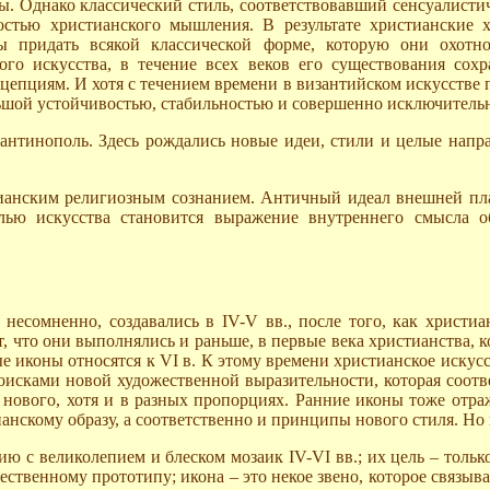
ы. Однако классический стиль, соответствовавший сенсуалисти
остью христианского мышления. В результате христианские х
ы придать всякой классической форме, которую они охотн
ого искусства, в течение всех веков его существования сох
пциям. И хотя с течением времени в византийском искусстве пр
льшой устойчивостью, стабильностью и совершенно исключитель
нтинополь. Здесь рождались новые идеи, стили и целые напра
тианским религиозным сознанием. Античный идеал внешней пла
елью искусства становится выражение внутреннего смысла 
несомненно, создавались в IV-V вв., после того, как христи
 что они выполнялись и раньше, в первые века христианства, к
е иконы относятся к VI в. К этому времени христианское искус
исками новой художественной выразительности, которая соотв
 нового, хотя и в разных пропорциях. Ранние иконы тоже отраж
ианскому образу, а соответственно и принципы нового стиля. Н
 с великолепием и блеском мозаик IV-VI вв.; их цель – только
ственному прототипу; икона – это некое звено, которое связыв