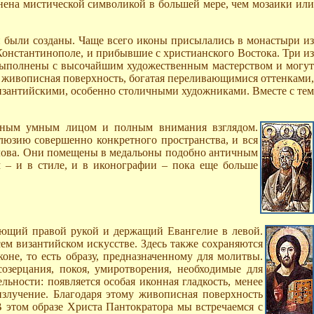
нена мистической символикой в большей мере, чем мозаики или
и были созданы. Чаще всего иконы присылались в монастыри из
Константинополе, и прибывшие с христианского Востока. Три из
– выполнены с высочайшим художественным мастерством и могут
 живописная поверхность, богатая переливающимися оттенками,
византийскими, особенно столичными художниками. Вместе с тем
альным умным лицом и полным внимания взглядом.
люзию совершенно конкретного пространства, и вся
ослова. Они помещены в медальоны подобно античным
м – и в стиле, и в иконографии – пока еще больше
яющий правой рукой и держащий Евангелие в левой.
сем византийском искусстве. Здесь также сохраняются
не, то есть образу, предназначенному для молитвы.
озерцания, покоя, умиротворения, необходимые для
ьности: появляется особая иконная гладкость, менее
излучение. Благодаря этому живописная поверхность
В этом образе Христа Пантократора мы встречаемся с