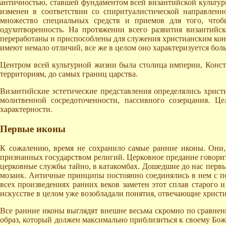
античностью, ставшей фундаментом всей византийской культур
изменен в соответствии со спиритуалистической направленн
множество специальных средств и приемов для того, чтоб
одухотворенность. На протяжении всего развития византийск
переработаны и приспособлены для служения христианским конце
имеют немало отличий, все же в целом оно характеризуется бо
Центром всей культурной жизни была столица империи, Конста
территориям, до самых границ царства.
Византийские эстетические представления определялись хрис
молитвенной сосредоточенности, пассивного созерцания. Ц
характерности.
Первые иконы
К сожалению, время не сохранило самые ранние иконы. Они, 
признанных государством религий. Церковное предание говорит,
церковные службы тайно, в катакомбах. Дошедшие до нас первы
мозаик. Античные принципы постоянно соединялись в нем с по
всех произведениях ранних веков заметен этот сплав старого и
искусстве в целом уже возобладали понятия, отвечающие христ
Все ранние иконы выглядят внешне весьма скромно по сравнению
образ, который должен максимально приблизиться к своему Боже