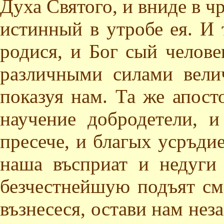
Духа Святого, и вниде в ч
истинный в утробе ея. И 
родися, и Бог сый челов
различными силами вели
показуя нам. Та же апост
научение добродетели, 
пресече, и благых усръди
наша въсприат и недуги 
безчестнейшую подъят сме
възнесеся, остави нам не