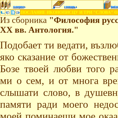
ПОСЛАНИЕ ИКОНОПИСЦУ И ТРИ "СЛОВА" О
Из сборника
"Философия русс
XX вв. Антология."
Подобает ти ведати, възл
яко сказание от божестве
Бозе твоей любви того р
ми о сем, и от многа вр
слышати слово, в душевн
памяти ради моего недос
моей поминаеши мое окаа