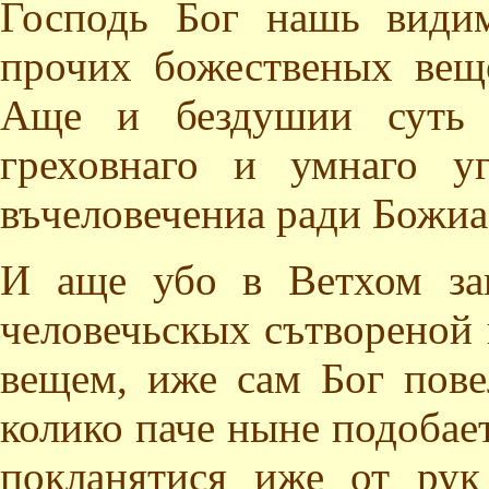
Господь Бог нашь види
прочих божественых вещ
Аще и бездушии суть и
греховнаго и умнаго у
въчеловечениа ради Божиа
И аще убо в Ветхом за
человечьскых сътвореной
вещем, иже сам Бог пове
колико паче ныне подобает
покланятися иже от рук