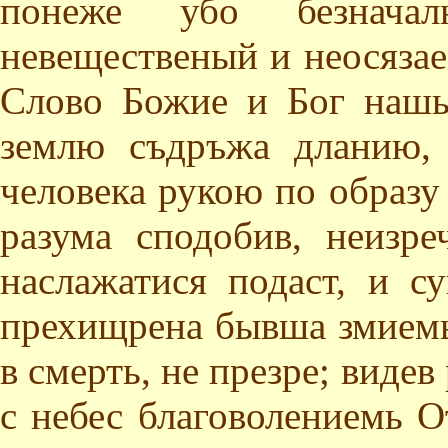
понеже убо безнач
невещественый и неосяза
Слово Божие и Бог нашь
землю съдръжа дланию, 
человека рукою по образу
разума сподобив, неизр
наслажатися подаст, и с
прехищрена бывша змиемь,
в смерть, не презре; виде
с небес благоволениемь 