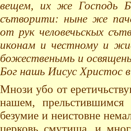
вещем, их же Господь Б
сътворити: ныне же пач
от рук человечьскых сът
иконам и честному и жи
божественымь и освящены
Бог нашь Иисус Христос в
Мнози убо от еретичьству
нашем, прельстившимся 
безумие и неистовне нема
церковь смутиша, и мног