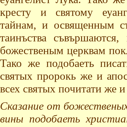
кресту и святому еуан
тайнам, и освященным с
таинъства съвършаются
божественым церквам покл
Тако же подобаеть писа
святых пророкь же и апос
всех святых почитати же и
Сказание от божественых
вины подобаеть христи