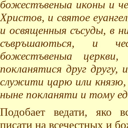
божестъвеныа иконы и ч
Христов, и святое еуанге
и освященныя съсуды, в 
съвръшаються, и ч
божестъвеныа церкви
покланятися друг другу, 
служити царю или князю, 
ныне покланяти и тому е
Подобает ведати, яко в
писати на всечестных и бо