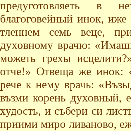
предуготовляеть в н
благоговейный инок, иже 
тленнем семь веце, пр
духовному врачю: «Имаши 
можеть грехы исцелити?
отче!» Отвеща же инок: 
рече к нему врачь: «Възы
възми корень духовный, 
худость, и събери си лист
приими миро ливаново, еж