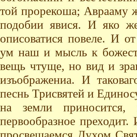
той прорекоша; Аврааму ж
подобии явися. И яко же
описоватися повеле. И от
ум наш и мысль к божес
вещь чтуще, но вид и зра
изъображениа. И таковаг
песнь Трисвятей и Едино
на земли приносится, 
первообразное преходит.
просвещаемся Духом Свят