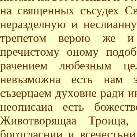
на священных съсудех 
неразделную и неслианну
трепетом верою же и
пречистому оному подо
рачением любезным це
невъзможна есть нам з
съзерцаем духовне ради и
неописаиа есть божест
Животворящаа Троица,
богогласнии и всечестьн