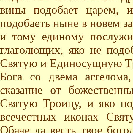
вины подобает царем, и
подобаеть ныне в новем з
и тому единому послужит
глаголющих, яко не подо
Святую и Единосущную Тро
Бога со двема аггелома
сказание от божественн
Святую Троицу, и яко по
всечестных иконах Свя
Обаче да весть твое бого