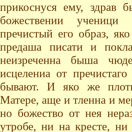
прикоснуся ему, здрав 
божествении ученици 
пречистый его образ, як
предаша писати и покл
неизреченна быша чюд
исцелениа от пречистаго
бывают. И яко же плот
Матере, аще и тленна и ме
но божество от нея нера
утробе, ни на кресте, ни