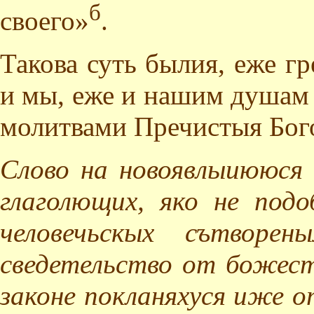
б
своего»
.
Такова суть былия, еже г
и мы, еже и нашим душам 
молитвами Пречистыя Бого
Слово на новоявлыиююся 
глаголющих, яко не под
человечьскых сътвор
сведетельство от божест
законе покланяхуся иже о