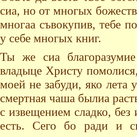
сиа, но от многых божеств
многаа съвокупив, тебе п
у себе многых книг.
Ты же сиа благоразуми
владыце Христу помолися,
моей не забуди, яко лета
смертная чаша былиа раств
с извещением сладко, без
есть. Сего бо ради и с