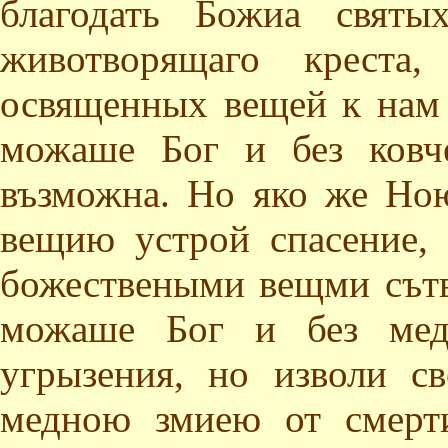
благодать Божиа святы
животворящаго креста
освященных вещей к нам
можаше Бог и без ковч
възможна. Но яко же Но
вещию устрой спасение,
божествеными вещми сътв
можаше Бог и без мед
угрызения, но изволи с
медною змиею от смерт