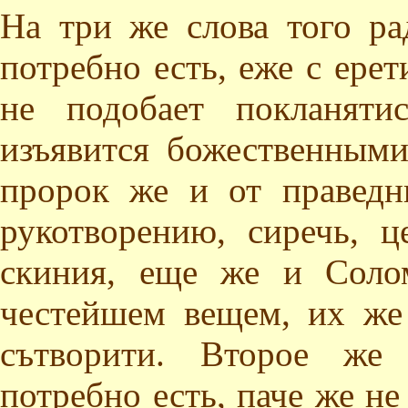
На три же слова того ра
потребно есть, еже с ере
не подобает покланяти
изъявится божественными
пророк же и от праведн
рукотворению, сиречь, ц
скиния, еще же и Соло
честейшем вещем, их же
сътворити. Второе же 
потребно есть, паче же н