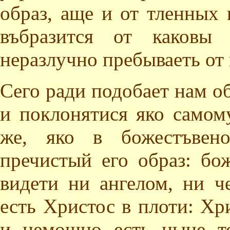
образ, аще и от тленных 
въбразится от каковы 
неразлучно пребываеть от 
Сего ради подобает нам об
и поклонятися яко самом
же, яко в божестъвено
пречистый его образ: бо
видети ни ангелом, ни ч
есть Христос в плоти: Хр
и немощно есть ныне то