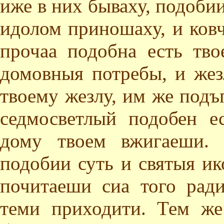
иже в них бываху, подоби
идолом приношаху, и ковч
прочаа подобна есть тв
домовныя потребы, и же
твоему жезлу, им же подъ
седмосветлый подобен е
дому твоем вжигаеши. 
подобии суть и святыя и
почитаеши сиа того ради
теми приходити. Тем же