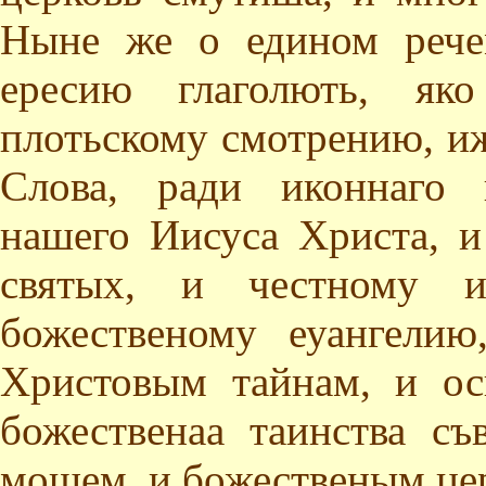
Ныне же о едином рече
ересию глаголють, яко
плотьскому смотрению, иж
Слова, ради иконнаго 
нашего Иисуса Христа, и
святых, и честному и
божественому еуангели
Христовым тайнам, и о
божественаа таинства с
мощем, и божественым церк