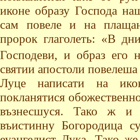
иконе образу Господа на
сам повеле и на плаща
пророк глаголеть: «В дн
Господеви, и образ его н
святии апостоли повелеша 
Луце написати на ико
покланятися обожественно
възнесшуся. Тако ж и 
въистинну Богородица с
еуангелист Лука. Тако ж