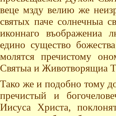
веце мзду велию же неиз
святых паче солнечныа св
иконнаго въображениа 
едино существо божества
молятся пречистому он
Святыа и Животворящиа Т
Тако же и подобно тому д
пречистый и богочелов
Иисуса Христа, поклоня