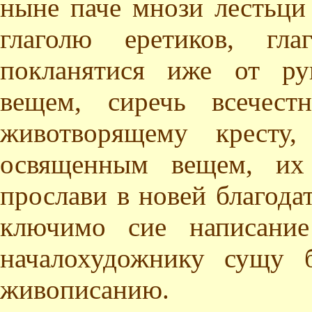
ныне паче мнози лестьци
глаголю еретиков, гл
покланятися иже от ру
вещем, сиречь всечес
животворящему кресту
освященным вещем, их
прослави в новей благодат
ключимо сие написание
началохудожнику сущу 
живописанию.