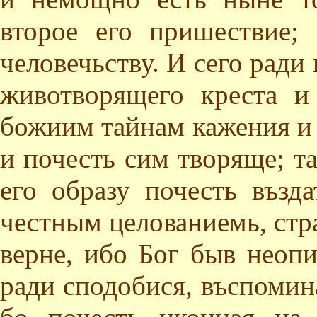
второе его пришествие;
человечьству. И сего ради
животворящего креста и
божиим тайнам кажения и
и почесть сим творяще; т
его образу почесть възд
честным целованиемь, стра
верне, ибо Бог быв неопи
ради сподобися, въспомин