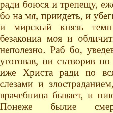
ради боюся и трепещу, еж
бо на мя, приидеть, и убе
и мирскый князь темн
безакониа моя и обличит
неполезно. Раб бо, уведе
уготовав, ни сътворив по
иже Христа ради по вс
слезами и злостраданием
врачебница бывает, и пи
Понеже былие смер