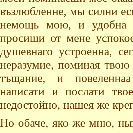
възлюбленне, мы силни есм
немощь мою, и удобна 
просиши от мене успоко
душевнаго устроенна, се
неразумие, поминая твою 
тъщание, и повеленна
написати и послати тво
недостойно, нашея же кре
Но обаче, яко же мню, н