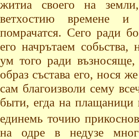
житиа своего на земли
ветхостию времене и 
помрачатся. Сего ради бо
его начрътаем собьства, 
ум того ради възносяще,
образ състава его, нося же
сам благоизволи сему все
быти, егда на плащаници 
единемь точию прикоснов
на одре в недузе мног