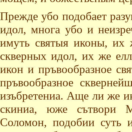
Прежде убо подобает разум
идол, многа убо и неизре
имуть святыя иконы, их 
скверных идол, их же ел
икон и пръвообразное свя
пръвообразное сквернейш
изъбретениа. Аще ли же и
скиниа, юже сътвори М
Соломон, подобии суть 