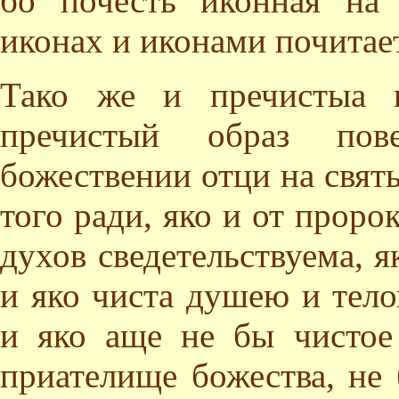
бо почесть иконная на 
иконах и иконами почитает
Тако же и пречистыа в
пречистый образ пов
божествении отци на свят
того ради, яко и от проро
духов сведетельствуема, 
и яко чиста душею и тел
и яко аще не бы чистое
приателище божества, не 