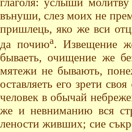
глаголя: услыши молитву
вънуши, слез моих не прем
пришлець, яко же вси от
а
да почию
. Извещение ж
бываеть, очищение же бе
мятежи не бывають, поне
оставляеть его зрети своя
человек в обычай небреж
же и невниманию вся ст
лености живших; сие съкр