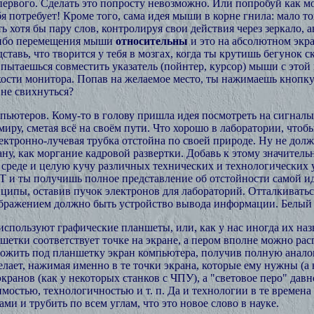
о первого. Сделать это попросту невозможно. Или попробуй как 
я потребует! Кроме того, сама идея мыши в корне гнила: мало то
ь хотя бы пару слов, контролируя свои действия через зеркало, 
, ибо перемещения мыши
относительны
и это на абсолютном экран
ставь, что творится у тебя в мозгах, когда ты крутишь бегунок с
пытаешься совместить указатель (пойнтер, курсор) мыши с этой
кости монитора. Попав на желаемое место, ты нажимаешь кнопку
 не свихнуться?
мпьютеров. Кому-то в голову пришла идея посмотреть на сигна
иру, сметая всё на своём пути. Что хорошо в лаборатории, чтоб
ектронно-лучевая трубка отстойна по своей природе. Ну не долж
ану, как моргание кадровой развертки. Добавь к этому значител
 среде и целую кучу различных технических и технологических
Т и ты получишь полное представление об отстойности самой ид
ципы, оставив пучок электронов для лабораторий. Отталкиваться
бражением должно быть устройство вывода информации. Белый п
спользуют графические планшеты, или, как у нас иногда их наз
ншетки соответствует точке на экране, а пером вполне можно р
дложить под планшетку экран компьютера, получив полную анало
то делает, нажимая именно в те точки экрана, которые ему нужны 
анов (как у некоторых станков с ЧПУ), а "световое перо" давно 
мостью, технологичностью и т. п. Да и технологии в те времена
и трубить по всем углам, что это новое слово в науке.