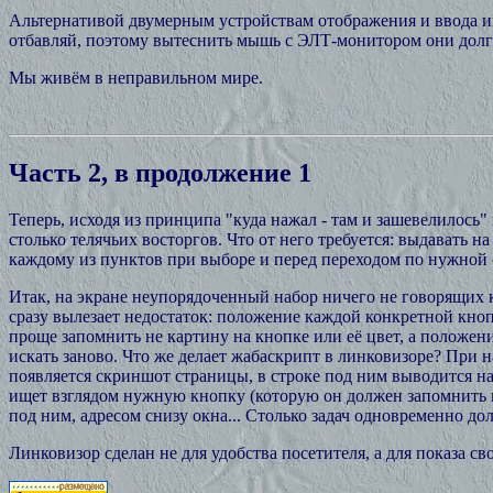
Альтернативой двумерным устройствам отображения и ввода ин
отбавляй, поэтому вытеснить мышь с ЭЛТ-монитором они долго 
Мы живём в неправильном мире.
Часть 2, в продолжение 1
Теперь, исходя из принципа "куда нажал - там и зашевелилось
столько телячьих восторгов. Что от него требуется: выдавать
каждому из пунктов при выборе и перед переходом по нужной 
Итак, на экране неупорядоченный набор ничего не говорящих 
сразу вылезает недостаток: положение каждой конкретной кноп
проще запомнить не картину на кнопке или её цвет, а положени
искать заново. Что же делает жабаскрипт в линковизоре? При
появляется скриншот страницы, в строке под ним выводится назв
ищет взглядом нужную кнопку (которую он должен запомнить по
под ним, адресом снизу окна... Столько задач одновременно до
Линковизор сделан не для удобства посетителя, а для показа св