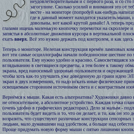
неудовлетворительным и с первого раза, и со ст
загогулине. Сколько усилий и внимания это от теб
месте - на мониторе (попробуй как-нибудь написат
где в данный момент находится указатель мыши
довольны, вот какой крутой дивайс! А теперь пред
глазами ищешь маленькую кнопочку перемотки на скроллере и 
запястья в абсолютные движения курсора в вертикальной плос
ехать
вверх
. Всё это нужно держать под контролем, и как здесь
Теперь о мониторе. Нелепая конструкция времён ламповых ко
вот эти самые осциллографы начали победоносное шествие по м
пользователя. Ему нужно удобно и красиво. Самосветящаяся эл
вглядыванию в светящиеся предметы, а тем более к такому обм
экрана, вред наносимый здоровью пользователя и окружающей
чтобы хоть как-то улучшить уже доведенную до грани идею ЭЛ
экран в двух измерениях, то надо искать иные физические прин
освещаемым сторонним источником света и с контрастным изо
Вернёмся к мыши. Какая есть альтернатива? Художники давно и
не относительное, а абсолютное устройство. Каждая точка пла
(очень удобно в графических редакторах). Дело за малым - по
пользователь будет видеть и то, что он делает, и то, как он э
возразить, что существуют различные конструкции сенсорных экр
людьми, мало думавшими над удобством, а больше над себестои
Проще придумать новую форму мыши с пятью лишними кнопками 