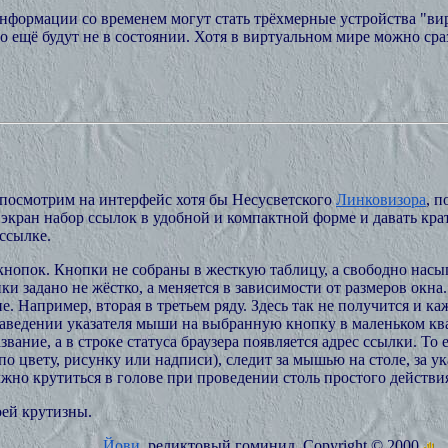
формации со временем могут стать трёхмерные устройства "вир
ещё будут не в состоянии. Хотя в виртуальном мире можно сраз
" посмотрим на интерфейс хотя бы Несусветского
Линковизора
, п
 на экран набор ссылок в удобной и компактной форме и давать 
ссылке.
кнопок. Кнопки не собраны в жесткую таблицу, а свободно насы
ки задано не жёстко, а меняется в зависимости от размеров окн
е. Например, вторая в третьем ряду. Здесь так не получится и к
 наведении указателя мыши на выбранную кнопку в маленьком кв
ание, а в строке статуса браузера появляется адрес ссылки. То е
 цвету, рисунку или надписи), следит за мышью на столе, за у
лжно крутиться в голове при проведении столь простого действи
оей крутизны.
Йови
, реликтовый гоминид. Copyright © 2000