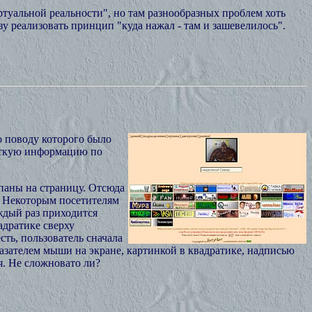
туальной реальности", но там разнообразных проблем хоть
у реализовать принцип "куда нажал - там и зашевелилось".
о поводу которого было
краткую информацию по
паны на страницу. Отсюда
а. Некоторым посетителям
аждый раз приходится
адратике сверху
сть, пользователь сначала
казателем мыши на экране, картинкой в квадратике, надписью
я. Не сложновато ли?