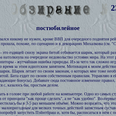
2
постюбилейное
ался никому не нужен, кроме ВВП для очередного поднятия рей
ия прошла, похоже, по сценарию и в декорациях Михалкова (см.
 - это ездящей снизу экрана битой отбивается шарик, который р
ра натолкнула на очередное недовольство устоями мира. На этот 
ниторы - жутчайшая ошибка природы. Из-за чего так сложно иг
аю время за этим идиотским занятием. Мотивация к моим действи
 шарик. Шарик летает по своим законам, о которых мне тоже нео
битой. Бита ездит по своим собственным правилам. Управляю я
адающие бонусы). Добавьте сюда постоянное изменение правил, 
 с, казалось бы, простым делом.
ть в голове при любой работе на компьютере. Одно из самых стр
а от принципа "как проще сделать", а не "как удобно". Во-первы
стилась бы в 3-5 раз меньшем объёме. Можно возразить, что это 
 малопригодным для мелких точных действий запястным сустав
попробуй запустить Пэйнтбраш и, хотя бы, расписаться в нём с 