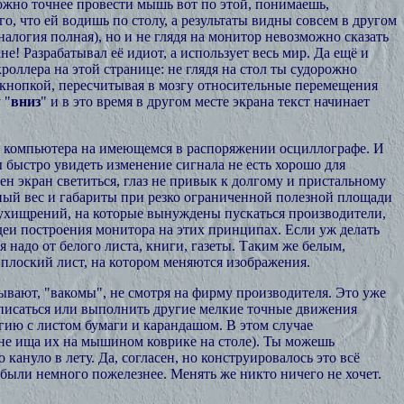
можно точнее провести мышь вот по этой, понимаешь,
го, что ей водишь по столу, а результаты видны совсем в другом
аналогия полная), но и не глядя на монитор невозможно сказать
е! Разрабатывал её идиот, а использует весь мир. Да ещё и
кроллера на этой странице: не глядя на стол ты судорожно
 кнопкой, пересчитывая в мозгу относительные перемещения
 "
вниз
" и в это время в другом месте экрана текст начинает
лы компьютера на имеющемся в распоряжении осциллографе. И
ы быстро увидеть изменение сигнала не есть хорошо для
ен экран светиться, глаз не привык к долгому и пристальному
ьный вес и габариты при резко ограниченной полезной площади
 ухищрений, на которые вынуждены пускаться производители,
еи построения монитора на этих принципах. Если уж делать
 надо от белого листа, книги, газеты. Таким же белым,
лоский лист, на котором меняются изображения.
ывают, "вакомы", не смотря на фирму производителя. Это уже
асписаться или выполнить другие мелкие точные движения
гию с листом бумаги и карандашом. В этом случае
(а не ища их на мышином коврике на столе). Ты можешь
кануло в лету. Да, согласен, но конструировалось это всё
 были немного пожелезнее. Менять же никто ничего не хочет.