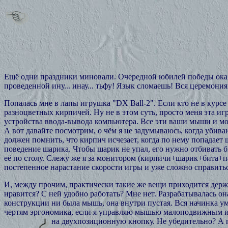
Ещё одни праздники миновали. Очередной юбилей победы оказ
проведенной ину... инау... тьфу! Язык сломаешь! Вся церемон
Попалась мне в лапы игрушка "DX Ball-2". Если кто не в курсе
разноцветных кирпичей. Ну не в этом суть, просто меня эта иг
устройства ввода-вывода компьютера. Все эти ваши мыши и мо
А вот давайте посмотрим, о чём я не задумываюсь, когда убив
должен помнить, что кирпич исчезает, когда по нему попадает
поведение шарика. Чтобы шарик не упал, его нужно отбивать 
её по столу. Слежу же я за монитором (кирпичи+шарик+бита+п
постепенное нарастание скорости игры и уже сложно справиться
И, между прочим, практически такие же вещи приходится держа
нравится? С ней удобно работать? Мне нет. Разрабатывалась он
конструкции ни была мышь, она внутри пустая. Вся начинка уме
чертям эргономика, если я управляю мышью малоподвижным и
на двухпозиционную кнопку. Не убедительно?
А 