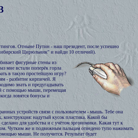
3
тингов. Отныне Путин - наш президент, после успешно
 "Сибирский Цирюльник" и найди 10 отличий).
азбивает фигурные стены из
раз мне встали поперёк горла
рать в такую простейшую игру?
ям - разбитие кирпичей. Я
бходимо знать и предугадывать
 ей с помощью мыши, перемещая
когда ловятся бонусы и
анных устройств связи с пользователем - мышь. Тебе она
х, конструкция: надутый кусок пластика. Какой бы
сделано для удобства и с учётом эргономики. Какая тут к
ом. Чутким же и подвижным пальцам отведено тупо нажимать
помощью мыши. Не получится. Результат будет