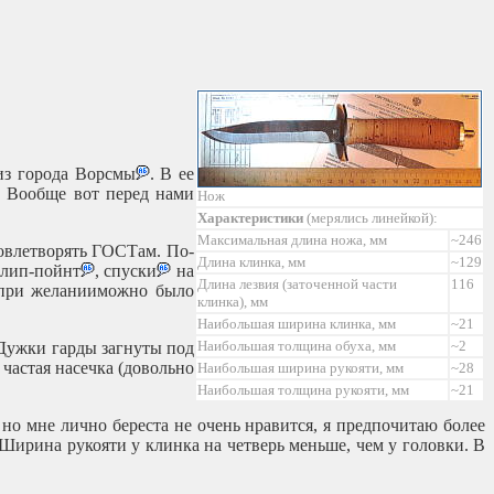
з города Ворсмы
. В ее
. Вообще вот перед нами
Нож
Характеристики
(мерялись линейкой):
Максимальная длина ножа, мм
~246
довлетворять ГОСТам. По-
Длина клинка, мм
~129
клип-пойнт
, спуски
на
Длина лезвия (заточенной части
116
 при желанииможно было
клинка), мм
Наибольшая ширина клинка, мм
~21
Наибольшая толщина обуха, мм
~2
 Дужки гарды загнуты под
 частая насечка (довольно
Наибольшая ширина рукояти, мм
~28
Наибольшая толщина рукояти, мм
~21
но мне лично береста не очень нравится, я предпочитаю более
 Ширина рукояти у клинка на четверь меньше, чем у головки. В