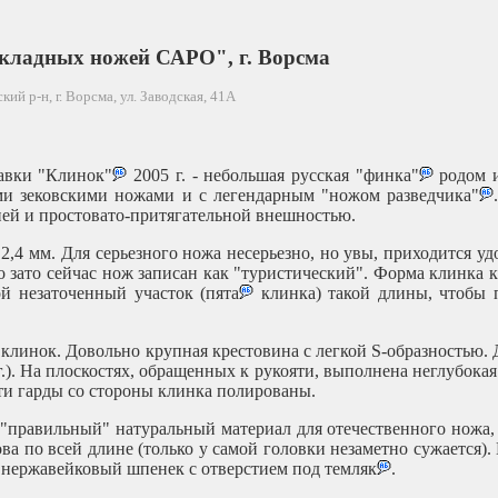
кладных ножей САРО", г. Ворсма
й р-н, г. Ворсма, ул. Заводская, 41А
тавки "Клинок"
2005 г. - небольшая русская "финка"
родом и
ми зековскими ножами и с легендарным "ножом разведчика"
ией и простовато-притягательной внешностью.
,4 мм. Для серьезного ножа несерьезно, но увы, приходится у
 зато сейчас нож записан как "туристический". Форма клинка 
 незаточенный участок (пята
клинка) такой длины, чтобы
 и клинок. Довольно крупная крестовина с легкой S-образностью.
г.). На плоскостях, обращенных к рукояти, выполнена неглубокая
сти гарды со стороны клинка полированы.
 "правильный" натуральный материал для отечественного ножа, 
ва по всей длине (только у самой головки незаметно сужается).
й нержавейковый шпенек с отверстием под темляк
.