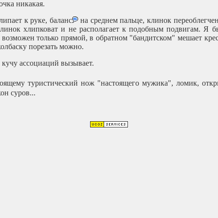
очка никакая.
липает к руке, баланс
на среднем пальце, клинок переоблегчен 
клинок хлипковат и не располагает к подобным подвигам. Я бы
озможен только прямой, в обратном "бандитском" мешает крестов
колбаску порезать можно.
о кучу ассоциаций вызывает.
тоящему туристический нож "настоящего мужика", ломик, отк
он суров...