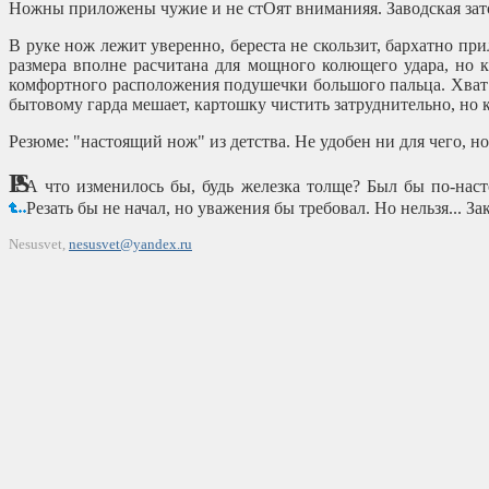
Ножны приложены чужие и не стОят вниманияя. Заводская зат
В руке нож лежит уверенно, береста не скользит, бархатно при
размера вполне расчитана для мощного колющего удара, но 
комфортного расположения подушечки большого пальца. Хват в
бытовому гарда мешает, картошку чистить затруднительно, но 
Резюме: "настоящий нож" из детства. Не удобен ни для чего, н
PS
А что изменилось бы, будь железка толще? Был бы по-нас
Резать бы не начал, но уважения бы требовал. Но нельзя... Зак
Nesusvet,
nesusvet@yandex.ru