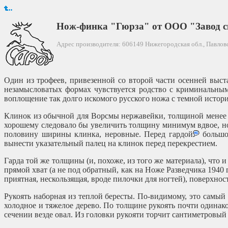
Нож-финка "Гюрза" от ООО "Завод с
Адрес производителя: 606149 Нижегородская обл., Павловски
Один из трофеев, привезенной со второй части осенней выс
незамысловатых формах чувствуется родство с криминальны
воплощение так долго искомого русского ножа с темной истор
Клинок из обычной для Ворсмы нержавейки, толщиной менее 2
хорошему следовало бы увеличить толщину минимум вдвое, но
половину ширины клинка, неровные. Перед гардой
большой
вынести указательный палец на клинок перед перекрестием.
Гарда той же толщины (и, похоже, из того же материала), что
прямой хват (а не под обратный, как на Ноже Разведчика 1940 
приятная, нескользящая, вроде пилочки для ногтей), поверхно
Рукоять наборная из теплой бересты. По-видимому, это самый
холодное и тяжелое дерево. По толщине рукоять почти одинако
сечении везде овал. Из головки рукояти торчит сантиметровы