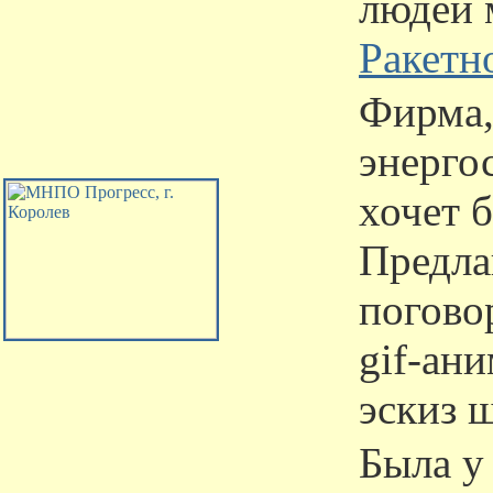
людей 
Ракетн
Фирма,
энерго
хочет 
Предла
поговор
gif-ан
эскиз 
Была у