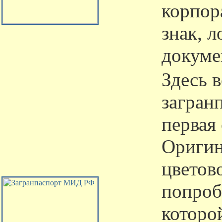
корпор
знак, 
докумен
Здесь 
загранп
первая 
Оригин
цветов
попроб
которо