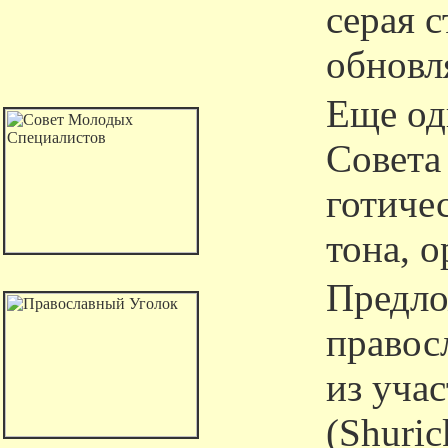
серая 
обновля
Еще од
Совета
готиче
тона, о
Предло
правос
из уча
(Shuric