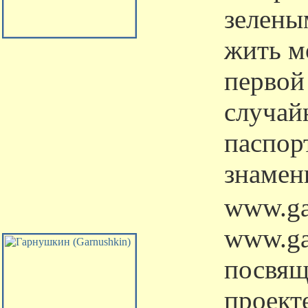
зелены
жить м
первой
случай
паспор
знамен
www.ga
www.ga
посвящ
проект