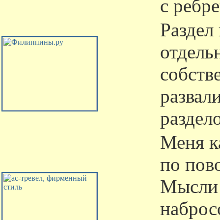
с ребр
Раздел
отдель
собств
развал
раздело
Меня к
по пов
Мысли 
наброс