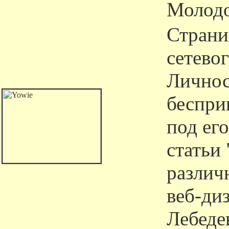
Молодо
Страни
сетево
Личнос
беспри
под ег
статьи
различ
веб-ди
Лебедев