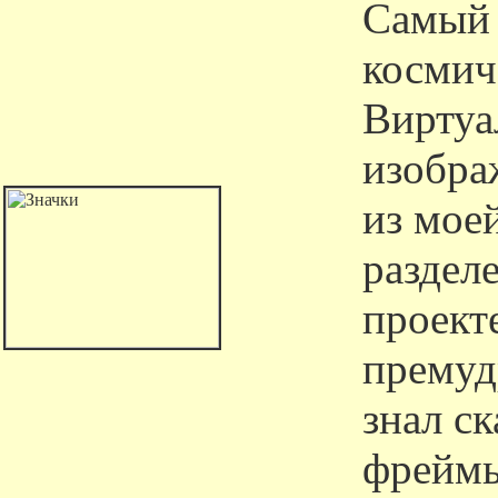
Самый 
космич
Виртуа
изобра
из мое
раздел
проекте
премуд
знал ск
фреймы