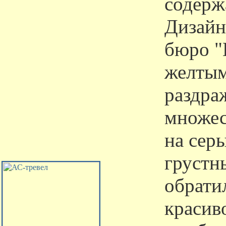
содерж
Дизайн
бюро "
желты
раздра
множес
на сер
грустн
обрати
красив