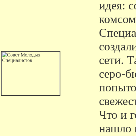
идея: 
комсом
Специа
создал
сети. Т
серо-б
попыто
свежес
Что и 
нашло 