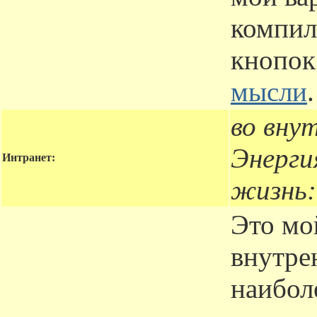
компил
кнопок
мысли
.
во вну
Энерги
Интранет:
жизнь:
Это мо
внутре
наибол