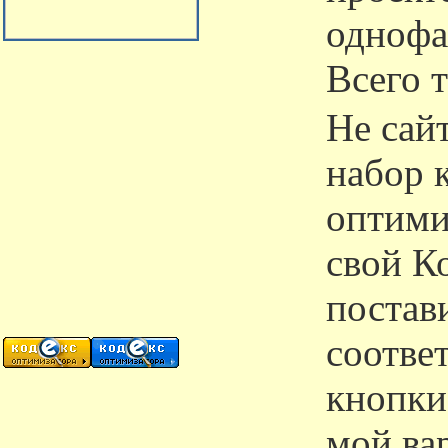
однофа
Всего 
Не сайт
набор 
оптими
свой К
постав
соотве
кнопки
мой ва