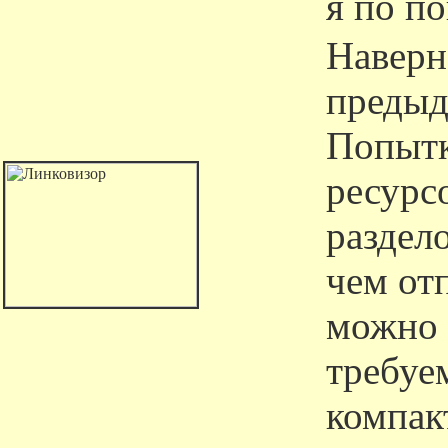
я по п
Наверн
предыд
Попытк
ресурс
раздел
чем от
можно 
требуе
компак