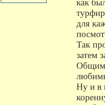
как бы
турфир
для ка
посмот
Так пр
затем з
Общими
любимы
Ну и в
коренн