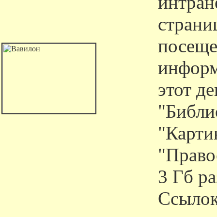
интран
страни
посеще
информ
этот д
"Библи
"Карти
"Право
3 Гб р
Ссылок