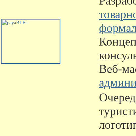
Разраб
товарн
формал
Концеп
консул
Веб-ма
админи
Очеред
турист
логоти